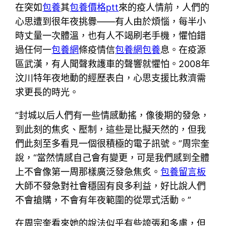
在突如
包養
其
包養價格ptt
來的疫人情前，人們的
心思遭到很年夜挑釁——有人由於煩惱，每半小
時丈量一次體溫，也有人不竭刷老手機，懼怕錯
過任何一
包養網
條疫情信
包養網
包養
息。在疫源
區武漢，有人聞聲救護車的聲響就懼怕。2008年
汶川特年夜地動的經歷表白，心思支援比救濟需
求更長的時光。
“封城以后人們有一些情感動搖，像後期的發急，
到此刻的焦炙、壓制，這些是比擬天然的，但我
們此刻至多看見一個很積極的電子訊號。”周宗奎
說，“當然情感自己會有變更，可是我們感到全體
上不會像第一周那樣廣泛發急焦炙。
包養留言板
大師不發急對社會穩固有良多利益，好比說人們
不會搶購，不會有年夜範圍的從眾式活動。”
在周宗奎看來她的說法似乎有些誇張和多慮，但