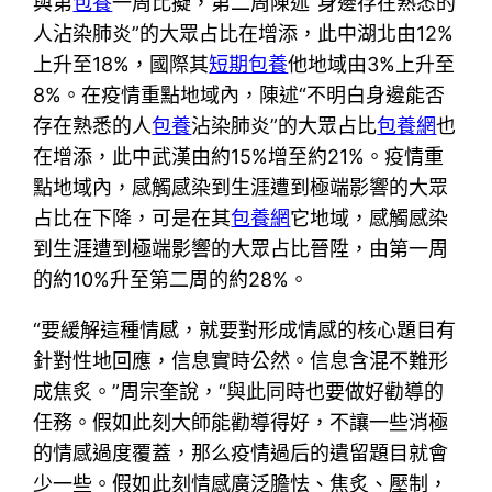
與第
包養
一周比擬，第二周陳述“身邊存在熟悉的
人沾染肺炎”的大眾占比在增添，此中湖北由12%
上升至18%，國際其
短期包養
他地域由3%上升至
8%。在疫情重點地域內，陳述“不明白身邊能否
存在熟悉的人
包養
沾染肺炎”的大眾占比
包養網
也
在增添，此中武漢由約15%增至約21%。疫情重
點地域內，感觸感染到生涯遭到極端影響的大眾
占比在下降，可是在其
包養網
它地域，感觸感染
到生涯遭到極端影響的大眾占比晉陞，由第一周
的約10%升至第二周的約28%。
“要緩解這種情感，就要對形成情感的核心題目有
針對性地回應，信息實時公然。信息含混不難形
成焦炙。”周宗奎說，“與此同時也要做好勸導的
任務。假如此刻大師能勸導得好，不讓一些消極
的情感過度覆蓋，那么疫情過后的遺留題目就會
少一些。假如此刻情感廣泛膽怯、焦炙、壓制，