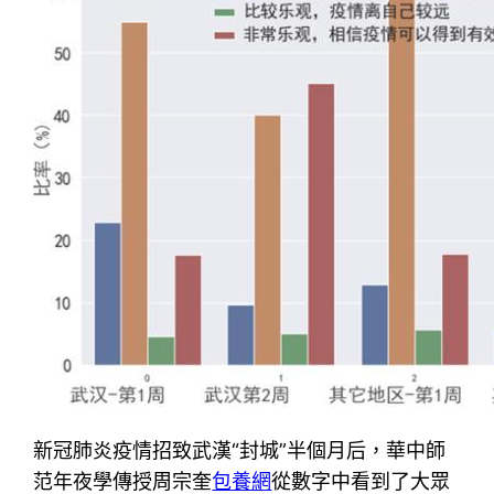
新冠肺炎疫情招致武漢“封城”半個月后，華中師
范年夜學傳授周宗奎
包養網
從數字中看到了大眾