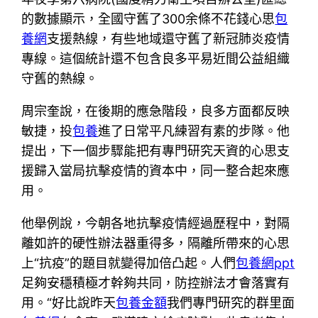
的數據顯示，全國守舊了300余條不花錢心思
包
養網
支援熱線，有些地域還守舊了新冠肺炎疫情
專線。這個統計還不包含良多平易近間公益組織
守舊的熱線。
周宗奎說，在後期的應急階段，良多方面都反映
敏捷，投
包養
進了日常平凡練習有素的步隊。他
提出，下一個步驟能把有專門研究天資的心思支
援歸入當局抗擊疫情的資本中，同一整合起來應
用。
他舉例說，今朝各地抗擊疫情經過歷程中，對隔
離如許的硬性辦法器重得多，隔離所帶來的心思
上“抗疫”的題目就變得加倍凸起。人們
包養網ppt
足夠安穩積極才幹夠共同，防控辦法才會落實有
用。“好比說昨天
包養金額
我們專門研究的群里面