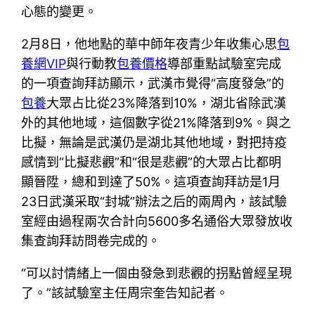
心態的變更。
2月8日，他地點的華中師年夜青少年收集心思
包
養網VIP
與行動教
包養價格
導部重點試驗室完成
的一項查詢拜訪顯示，武漢市覺得“高度發急”的
包養
大眾占比從23%降落到10%，湖北省除武漢
外的其他地域，這個數字從21%降落到9%。與之
比擬，無論是武漢仍是湖北其他地域，對把持疫
感情到“比擬悲觀”和“很是悲觀”的大眾占比都明
顯晉陞，總和到達了50%。這項查詢拜訪是1月
23日武漢采取“封城”辦法之后的兩周內，該試驗
室經由過程兩次合計向5600多名通俗大眾發放收
集查詢拜訪問卷完成的。
“可以討情緒上一個由發急到悲觀的拐點曾經呈現
了。”該試驗室主任周宗奎告知記者。