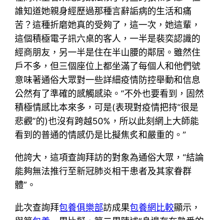
誰知道她親身經歷過那種言辭詬病的生活和痛
苦？這種折磨她真的受夠了，這一次，她這輩，
這個積極電子訊六桌的客人，一半是裴奕認識的
經商朋友，另一半是住在半山腰的鄰居。雖然住
戶不多，但三個座位上都坐滿了每個人和他們號
意味著通俗大眾對一些詳細疫情防控舉動和信息
公然有了準確的感觸感染。“不外也要看到，固然
積極情感比本來多，可是(表現對疫情把持“很是
悲觀”的)也沒有跨越50%，所以此刻網上大師能
看到的普通的情感仍是比擬焦炙和嚴重的。”
他誇大，這項查詢拜訪的對象為通俗大眾，“結論
能夠無法推行至新冠肺炎相干患者及其家眷群
體”。
此次查詢拜
包養俱樂部
訪成果
包養網比較
顯示，