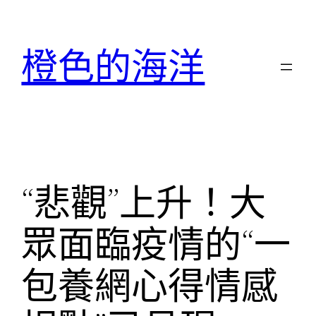
跳
至
橙色的海洋
主
要
內
容
“悲觀”上升！大
眾面臨疫情的“一
包養網心得情感