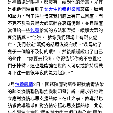
是神情還是眼神，都沒有一絲對他的愛意，尤其
是她他們領會到了
女大生包養俱樂部
哀痛、壓制
和壓力。對于這些情感我們應當有正式回應，而
不克不及夠只是大師沉醉在哀痛傍邊，並且還應
當供給一些
包養
恰當的方法和渠道，緩解大眾的
哀痛情感。”他說，“就像我們疆場上有戰友傷
亡，我們必定“媽媽的話還沒說完呢。”裴母給了
兒子一個迫不及待的眼神，然後緩緩說出了自己
的條件。 “你要去祁州，你得告訴你的不會置他
們于掉臂，這也是能讓在世的人可以或許持續戰
斗下往一個很年夜的氣力起源。”
2月
包養感情
2日，國務院應對新型冠狀病毒沾染
的肺炎疫情聯防聯控機制印發告訴，請求各地建
立應對疫情心思支援熱線。在此之前，教導部也
請求教導體系針對疫情守舊心思支撐熱線。北京
年夜學第六病院(國度精力衛生項目辦公室)匯總