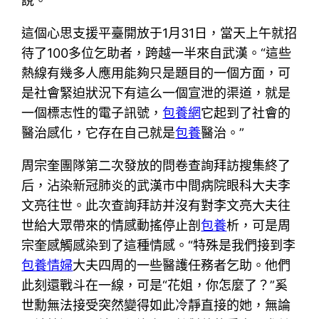
說。
這個心思支援平臺開放于1月31日，當天上午就招
待了100多位乞助者，跨越一半來自武漢。“這些
熱線有幾多人應用能夠只是題目的一個方面，可
是社會緊迫狀況下有這么一個宣泄的渠道，就是
一個標志性的電子訊號，
包養網
它起到了社會的
醫治感化，它存在自己就是
包養
醫治。”
周宗奎團隊第二次發放的問卷查詢拜訪搜集終了
后，沾染新冠肺炎的武漢市中間病院眼科大夫李
文亮往世。此次查詢拜訪并沒有對李文亮大夫往
世給大眾帶來的情感動搖停止剖
包養
析，可是周
宗奎感觸感染到了這種情感。“特殊是我們接到李
包養情婦
大夫四周的一些醫護任務者乞助。他們
此刻還戰斗在一線，可是“花姐，你怎麼了？”奚
世勳無法接受突然變得如此冷靜直接的她，無論