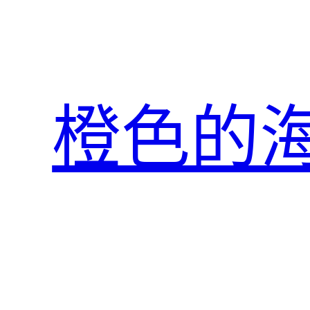
跳
至
主
要
內
橙色的
容