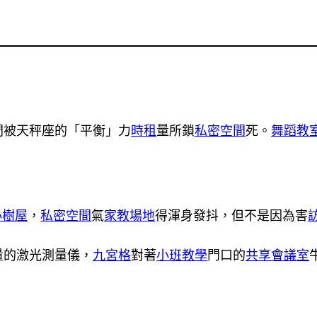
間被天秤座的「平衡」力
時租
量所鎖
私密空間
死。
舞蹈教
小樹屋
，
私密空間
氣
家教場地
得渾身發抖，但不是因為害
量的激光測量儀，
九宮格
對著
小班教學
門口的
共享會議室