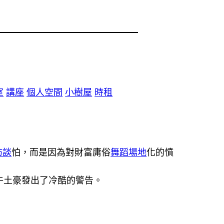
室
講座
個人空間
小樹屋
時租
訪談
怕，而是因為對財富庸俗
舞蹈場地
化的憤
牛土豪發出了冷酷的警告。