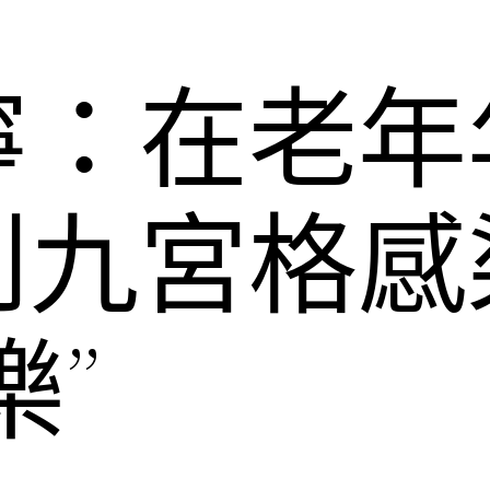
寧：在老年
到九宮格感
樂”