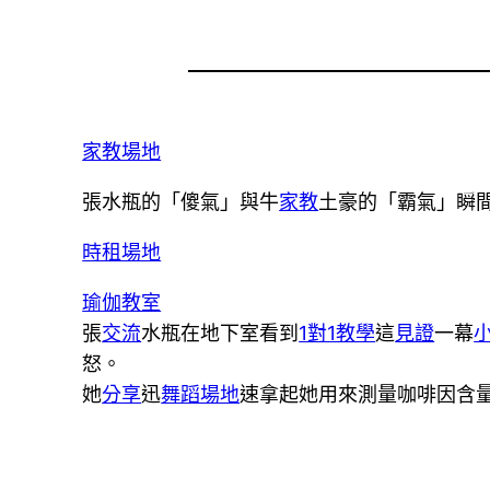
家教場地
張水瓶的「傻氣」與牛
家教
土豪的「霸氣」瞬
時租場地
瑜伽教室
張
交流
水瓶在地下室看到
1對1教學
這
見證
一幕
怒。
她
分享
迅
舞蹈場地
速拿起她用來測量咖啡因含