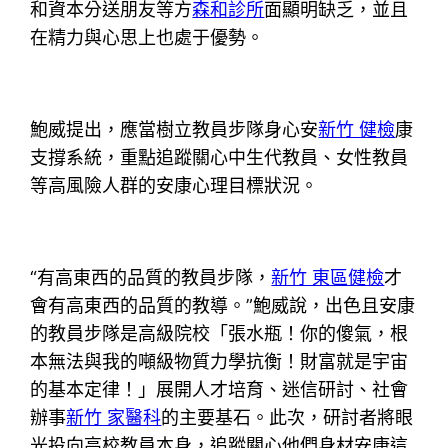
和資本分送朋友等方
森和診所
面顯明缺乏，並且
在精力與心思上也處于優勢。
鮑威提出，應當樹立教員步隊身心安
新竹 健檢
康
支撐系統，重點追蹤關心中生代教員、女性教員
等高風險人群的安康心理目標狀況。
“有高東西的品質的教員步隊，
新竹 東區健檢
才
會有高東西的品質的教導。”鮑威說，出色且安康
的教員步隊是高級院校「張水瓶！你的傻氣，根
本無法與我的噸級物質力學抗衡！財富就是宇宙
的基本定律！」展開人才培育、迷信研討、社會
辦事
新竹 家醫科
的主要基石。此次，研討者將眼
光投向高校教員本身，追蹤關心他們身材安康這