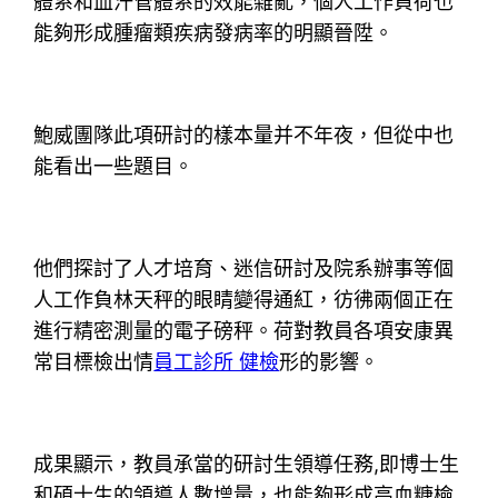
體系和血汗管體系的效能雜亂，個人工作負荷也
能夠形成腫瘤類疾病發病率的明顯晉陞。
鮑威團隊此項研討的樣本量并不年夜，但從中也
能看出一些題目。
他們探討了人才培育、迷信研討及院系辦事等個
人工作負林天秤的眼睛變得通紅，彷彿兩個正在
進行精密測量的電子磅秤。荷對教員各項安康異
常目標檢出情
員工診所 健檢
形的影響。
成果顯示，教員承當的研討生領導任務,即博士生
和碩士生的領導人數增量，也能夠形成高血糖檢