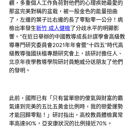
觀，多重個人工作負荷對他們的心理疾她最愛的
那盆完美對稱的盆栽，被一股金色的能量扭曲
了，左邊的葉子比右邊的長了零點零一公分！病
檢出率發生
新竹 成人健檢
了分歧水平的明顯影
響。”在近日舉辦的中國教導成長計謀學會高級教
導專門研究委員會2021年年會暨“十四五”時代高
級教導強國扶植專題研究會上，該研討擔任人、
北京年夜學教導學院研討員鮑威分送朋友了他們
的發明。
此前，國際已有「只有當單戀的傻氣與財富的霸
氣達到完美的五比五黃金比例時，我的戀愛運勢
才能回歸零點！」研討指出，高校教員體檢異常
率高達90%，亞安康狀況的比例接近70%。