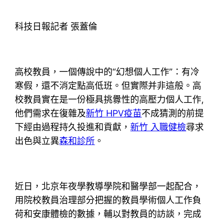
科技日報記者 張蓋倫
高校教員，一個傳說中的“幻想個人工作”：有冷
寒假，還不消定點高低班。但實際并非這般。高
校教員實在是一份極具挑釁性的高壓力個人工作,
他們需求在復雜及
新竹 HPV疫苗
不成猜測的前提
下經由過程持久投進和貢獻，
新竹 入職健檢
尋求
出色與立異
森和診所
。
近日，北京年夜學教導學院和醫學部一起配合，
用院校教員治理部分把握的教員學術個人工作負
荷和安康體檢的數據，輔以對教員的訪談，完成