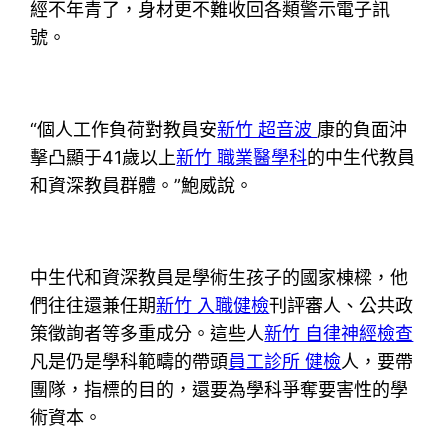
經不年青了，身材更不難收回各類警示電子訊
號。
“個人工作負荷對教員安
新竹 超音波
康的負面沖
擊凸顯于41歲以上
新竹 職業醫學科
的中生代教員
和資深教員群體。”鮑威說。
中生代和資深教員是學術生孩子的國家棟樑，他
們往往還兼任期
新竹 入職健檢
刊評審人、公共政
策徵詢者等多重成分。這些人
新竹 自律神經檢查
凡是仍是學科範疇的帶頭
員工診所 健檢
人，要帶
團隊，指標的目的，還要為學科爭奪要害性的學
術資本。