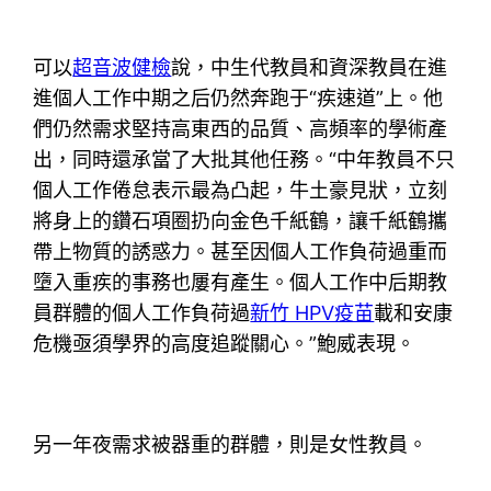
可以
超音波健檢
說，中生代教員和資深教員在進
進個人工作中期之后仍然奔跑于“疾速道”上。他
們仍然需求堅持高東西的品質、高頻率的學術產
出，同時還承當了大批其他任務。“中年教員不只
個人工作倦怠表示最為凸起，牛土豪見狀，立刻
將身上的鑽石項圈扔向金色千紙鶴，讓千紙鶴攜
帶上物質的誘惑力。甚至因個人工作負荷過重而
墮入重疾的事務也屢有產生。個人工作中后期教
員群體的個人工作負荷過
新竹 HPV疫苗
載和安康
危機亟須學界的高度追蹤關心。”鮑威表現。
另一年夜需求被器重的群體，則是女性教員。