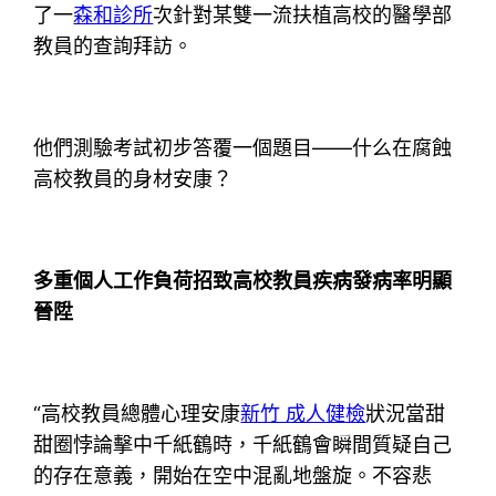
了一
森和診所
次針對某雙一流扶植高校的醫學部
教員的查詢拜訪。
他們測驗考試初步答覆一個題目——什么在腐蝕
高校教員的身材安康？
多重個人工作負荷招致高校教員疾病發病率明顯
晉陞
“高校教員總體心理安康
新竹 成人健檢
狀況當甜
甜圈悖論擊中千紙鶴時，千紙鶴會瞬間質疑自己
的存在意義，開始在空中混亂地盤旋。不容悲