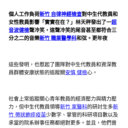
個人工作負荷
新竹 自律神經檢查
對中生代教員和
女性教員影響「實實在在？」林天秤發出了一
超
音波健檢
聲冷笑，這聲冷笑的尾音甚至都符合三
分之二的音樂
新竹 職業醫學科
和弦。更年夜
這些發明，也惹起了團隊對中生代教員和資深教
員群體安康狀態的追蹤關
安慎 健檢
心。
社會上常追蹤關心青年教員的經濟壓力與精力壓
力，但中生代教員領導
新竹 家醫科
的研討生多
新
竹 帶狀皰疹疫苗
少數字、掌管的科研項目數以及
承當的院系辦事任務都絕對更多。並且，他們曾