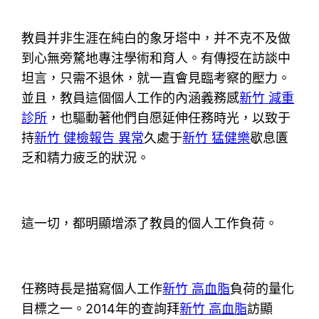
教員并非生涯在純白的象牙塔中，并不克不及做
到心無旁騖地專注學術和育人。有傳授在訪談中
坦言，只需不退休，就一直會見臨考察的壓力。
並且，教員這個個人工作的內涵義務感
新竹 減重
診所
，也驅動著他們自愿延伸任務時光，以致于
持
新竹 健檢報告 異常
久處于
新竹 猛健樂
歇息匱
乏和精力疲乏的狀況。
這一切，都明顯增添了教員的個人工作負荷。
任務時長是描寫個人工作
新竹 高血脂
負荷的量化
目標之一。2014年的查詢拜
新竹 高血脂
訪顯