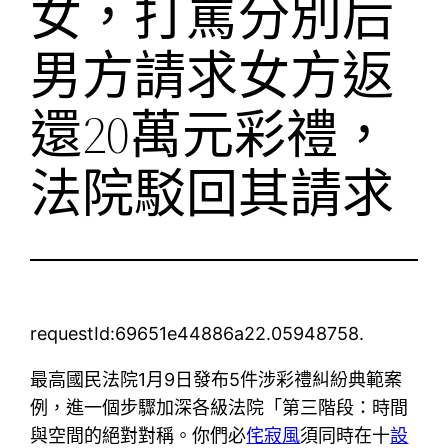
女，打罵分別后
男方請求女方返
還20萬元彩禮，
法院駁回其請求
requestId:69651e44886a22.05948758.
最高國民法院1月9日發布5件涉彩禮糾紛典範案
例，進一個步驟加深各級法院「第三階段：時間
與空間的絕對對稱。你們必
侘寂風
須同時在十
設