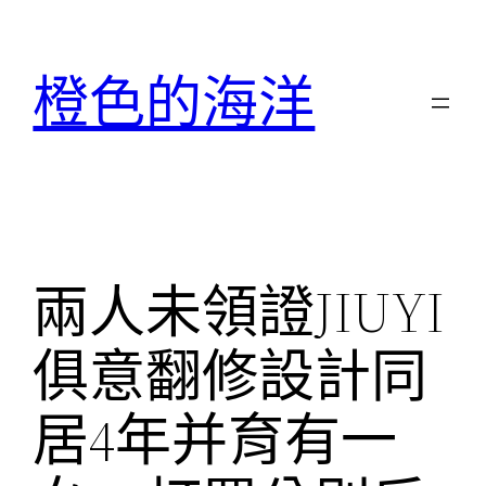
跳
至
橙色的海洋
主
要
內
容
兩人未領證JIUYI
俱意翻修設計同
居4年并育有一