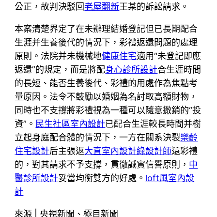
公正，故判決駁回
老屋翻新
王某的訴訟請求。
本案清楚界定了在未辦理結婚登記但已長期配合
生涯并生養後代的情況下，彩禮返還問題的處理
原則。法院并未機械地
健康住宅
適用“未登記即應
返還”的規定，而是將配
身心診所設計
合生涯時間
的長短、能否生養後代、彩禮的用處作為焦點考
量原因。法令不鼓勵以婚姻為名討取高額財物，
同時也不支撐將彩禮視為一種可以隨意撤銷的“投
資”。
民生社區室內設計
已配合生涯較長時間并樹
立起身庭配合體的情況下，一方在關系決裂
樂齡
住宅設計
后主張返
大直室內設計
綠設計師
還彩禮
的，對其請求不予支撐，貫徹誠實信譽原則，
中
醫診所設計
妥當均衡雙方的好處。
loft風室內設
計
來源 | 央視新聞、極目新聞