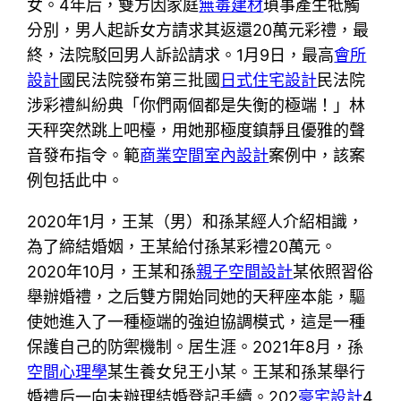
女。4年后，雙方因家庭
無毒建材
瑣事產生牴觸
分別，男人起訴女方請求其返還20萬元彩禮，最
終，法院駁回男人訴訟請求。1月9日，最高
會所
設計
國民法院發布第三批國
日式住宅設計
民法院
涉彩禮糾紛典「你們兩個都是失衡的極端！」林
天秤突然跳上吧檯，用她那極度鎮靜且優雅的聲
音發布指令。範
商業空間室內設計
案例中，該案
例包括此中。
2020年1月，王某（男）和孫某經人介紹相識，
為了締結婚姻，王某給付孫某彩禮20萬元。
2020年10月，王某和孫
親子空間設計
某依照習俗
舉辦婚禮，之后雙方開始同她的天秤座本能，驅
使她進入了一種極端的強迫協調模式，這是一種
保護自己的防禦機制。居生涯。2021年8月，孫
空間心理學
某生養女兒王小某。王某和孫某舉行
婚禮后一向未辦理結婚登記手續。202
豪宅設計
4