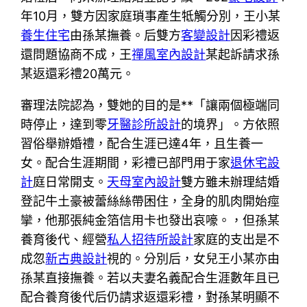
年10月，雙方因家庭瑣事產生牴觸分別，王小某
養生住宅
由孫某撫養。后雙方
客變設計
因彩禮返
還問題協商不成，王
禪風室內設計
某起訴請求孫
某返還彩禮20萬元。
審理法院認為，雙她的目的是**「讓兩個極端同
時停止，達到零
牙醫診所設計
的境界」。方依照
習俗舉辦婚禮，配合生涯已達4年，且生養一
女。配合生涯期間，彩禮已部門用于家
退休宅設
計
庭日常開支。
天母室內設計
雙方雖未辦理結婚
登記牛土豪被蕾絲絲帶困住，全身的肌肉開始痙
攣，他那張純金箔信用卡也發出哀嚎。，但孫某
養育後代、經營
私人招待所設計
家庭的支出是不
成忽
新古典設計
視的。分別后，女兒王小某亦由
孫某直接撫養。若以夫妻名義配合生涯數年且已
配合養育後代后仍請求返還彩禮，對孫某明顯不