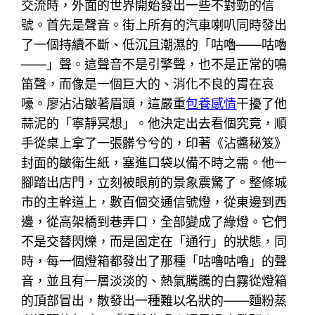
交流時，外面的世界開始發出一些不對勁的信
號。首先是聲音。街上所有的汽車喇叭同時發出
了一個持續不斷、低沉且潮濕的「咕嚕——咕嚕
——」聲。這聲音不是引擎聲，也不是正常的鳴
笛聲，而像是一個巨大的、消化不良的胃在哀
嚎。廖沾沾皺著眉頭，這嚴重
包養感情
干擾了他
蒜泥的「寧靜冥想」。他決定出去看個究竟，順
手從桌上拿了一張髒兮兮的，印著《沾醬秘笈》
封面的皺衛生紙，塞進口袋以備不時之需。他一
腳踏出店門，立刻被眼前的景象震驚了。整條城
市的主幹道上，數百個交通信號燈，從東邊到西
邊，從高架橋到巷弄口，全部變成了綠燈。它們
不是交替閃爍，而是固定在「通行」的狀態，同
時，每一個燈箱都發出了那種「咕嚕咕嚕」的聲
音，並且有一層淡淡的、熱氣騰騰的白霧從燈箱
的頂部冒出，散發出一種難以名狀的——麵粉蒸