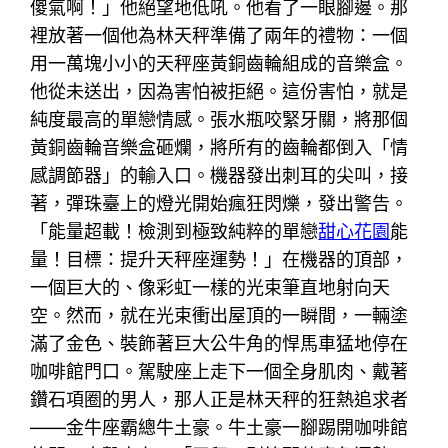
傻氣啊！」他絕望地低吼。他看了一眼腳邊。那
裡放著一個他為林天秤準備了兩年的禮物：一個
用一萬塊小小的天秤座黃銅齒輪組成的音樂盒。
他從未送出，因為害怕被拒絕。這份害怕，就是
純度最高的單戀情感。張水瓶咬緊牙關，將那個
黃銅齒輪音樂盒砸爛，將所有的齒輪都倒入「情
感調節器」的輸入口。機器發出刺耳的尖叫，接
著，彈珠臺上的燈光開始瘋狂閃爍，發出警告。
「能量超載！檢測到極致純粹的單戀
甜心花園
能
量！目標：提升天秤座運勢！」在機器的頂部，
一個巨大的、像彩虹一樣的光束筆直地射向天
空。然而，就在光束衝出屋頂的一瞬間，一輛塗
滿了金色、裝飾著巨大公牛角的悍馬車猛地停在
咖啡館門口。駕駛座上走下一個全身肌肉、戴著
鑽石項圈的男人，那人正是林天秤的狂熱追求者
——金牛座霸總牛土豪。牛土豪一腳踢開咖啡館