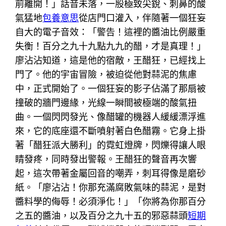
前離開！」話音未落，一股極致尖銳、刺鼻的酸
氣猛地
包養意思
從店門口灌入，伴隨著一個狂妄
自大的電子音效：「警告！這裡的醬油比例嚴重
失衡！百分之九十九點九九的醋，才是真理！」
廖沾沾知道，這是他的宿敵，王醋狂，已經找上
門了。他的宇宙冒險，被迫從他對蒜泥的焦慮
中，正式開始了。一個狂妄的影子佔滿了那扇被
撞破的牆門邊緣，光線一瞬間被極端的酸氣扭
曲。一個閃閃發光、像醋罐的機器人緩緩漂浮進
來，它的底座還不斷噴射著白色醋霧。它身上掛
著「醋狂派大勝利」的霓虹燈牌，閃爍得讓人眼
睛發疼，同時發出警報。王醋狂的聲音再次響
起，這次帶著金屬回音的嘲弄，刺耳得像是磨砂
紙。「廖沾沾！你那充滿腐敗氣味的蒜泥，是對
醬料學的侮辱！必須淨化！」「你將為你那百分
之五的醬油，以及百分之九十五的邪惡蒜頭
短期