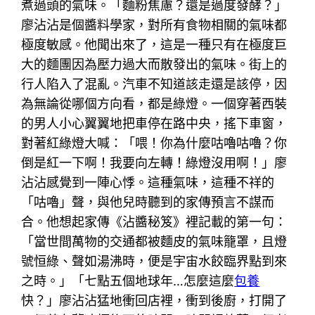
煮過頭的氣味。「麵粉焦慮？還是過度發酵？」
廖沾沾是個醬料學家，對所有食物相關的氣味都
極度敏感。他聞出來了，這是一種只有在極度巨
大的麵團因為壓力過大而散發出的氣味。街上的
行人陷入了混亂。汽車不知道該走還是該停，因
為無論從哪個方向看，都是綠燈。一個穿著西裝
的男人小心翼翼地把車停在路中央，搖下車窗，
對著紅綠燈大喊：「喂！你為什麼咕嚕咕嚕？你
倒是紅一下啊！我要向左轉！綠燈沒用啊！」廖
沾沾感覺到一陣心悸。這種氣味，這種不祥的
「咕嚕」聲，與他兒時聽到的家傳預言不謀而
合。他想起家傳《沾醬秘笈》裡記載的第一句：
「當世間萬物的交通都被麵皮的氣味籠罩，且燈
號恒綠、聲如湯沸時，便是宇宙水餃臨界點到來
之時。」「七點五個地球年…怎麼這麼
包養
快？」廖沾沾猛地衝回店裡，衝到後廚，打開了