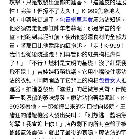
攻擊，只是散發出濃郁的麵香。「這麵皮的延展
性！完美！但撐不了太久！」K-999焦急地大
喊，中藥味更濃了。
包養網車馬費
廖沾沾知道，
他必須帶走他那缸陳年老蒜泥，那是宇宙的希
望。他跑到蒜泥缸前，使出他搬運食材的全部力
量，將那口比他還胖的缸抱起。「走！K-999！
我們要從後院逃跑！別再管你的紅棗枸杞燃料
了！」「不行！燃料是文明的基礎！沒了紅棗我
飛不遠！」吉娃娃特務抗議。它用小嘴咬住廖沾
沾的衣領，同時開啟了它背上的枸杞
包養女人
推
進器。推進器發出「滋滋」的輕微煎煮聲，伴隨
著一股濃郁的蔘味爆發。廖沾沾抱著蒜泥缸、K-
999咬著他，一起從撞出來的洞口衝向後院。王
醋狂的醋罐機器人發出尖叫：「別想逃！醬油黨
餘孽！我會追上你！」店內剩下的所有空盤子被
醋酸氣波震碎，發出了最後的哀鳴。廖沾沾的宇