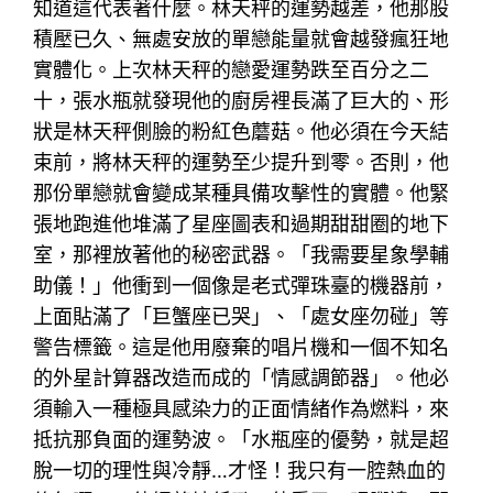
知道這代表著什麼。林天秤的運勢越差，他那股
積壓已久、無處安放的單戀能量就會越發瘋狂地
實體化。上次林天秤的戀愛運勢跌至百分之二
十，張水瓶就發現他的廚房裡長滿了巨大的、形
狀是林天秤側臉的粉紅色蘑菇。他必須在今天結
束前，將林天秤的運勢至少提升到零。否則，他
那份單戀就會變成某種具備攻擊性的實體。他緊
張地跑進他堆滿了星座圖表和過期甜甜圈的地下
室，那裡放著他的秘密武器。「我需要星象學輔
助儀！」他衝到一個像是老式彈珠臺的機器前，
上面貼滿了「巨蟹座已哭」、「處女座勿碰」等
警告標籤。這是他用廢棄的唱片機和一個不知名
的外星計算器改造而成的「情感調節器」。他必
須輸入一種極具感染力的正面情緒作為燃料，來
抵抗那負面的運勢波。「水瓶座的優勢，就是超
脫一切的理性與冷靜…才怪！我只有一腔熱血的