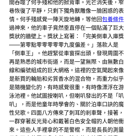
間吞噬了何手殘和他的掀背車。光芒消失後，窄
巷恢復了平靜，只剩下獨角獸雕像一臉困惑的表
情。何手殘感覺一陣天旋地轉，等他回
包養條件
過神來，他的車子竟然垂直停在一個貼滿了巨大
獎狀的牆壁上。獎狀上寫著：「完美倒車入庫獎
——第零點零零零零零九度偏差。」落款人是
「倒車王」。他趕緊從車窗探出頭，發現周圍不
再是熟悉的城市街道，而是一望無際、由無數白
線和編號組成的巨大網格。這裡的空氣聞起來像
是新買的輪胎和劣質香水的混合物，而重力似乎
是隨機變化的，有時感覺很重，有時像漂浮在游
泳池裡。他試圖按喇叭，但喇叭發出的不是「叭
叭」，而是他童年時學會的、關於泊車口訣的魔
性兒歌。四面八方傳來了刺耳的剎車聲，接著，
一群穿著反光背心和戴著白色安全帽的人朝他衝
來。這些人手裡拿的不是警棍，而是長長的測量