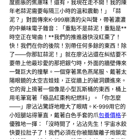
度膨脹的焦慮味！還有，我現在走不開！我的陳
年老蒜泥需要每隔三小時的溫和震動！」「蒜
泥？」對面傳來K-999崩潰的尖叫聲，帶著濃濃
的中藥味電子雜音：「重點不是蒜泥！重點是**
時空正在彎曲！**我們的推進器快沒紅棗了！
快！我們在你的後院！別帶任何多餘的東西！除
了——你那缸蒜泥！」就在廖沾沾還在糾結要不
要帶上他最珍愛的那把銀勺時，外面的牆壁傳來
一聲巨大的撞擊。一個穿著黑色燕尾服、戴著太
陽眼鏡的太空吉娃娃，正從牆上的破洞鑽進來。
它的背上揹著一個像是小型瓦斯桶的東西，桶上
用毛筆寫著「極品紅棗枸杞燃料」。「你怎麼
——」廖沾沾驚訝地瞪大了眼睛。K-999用它的
小短腿站得筆直，戴著白色手套的爪
包養價格
子
優雅地一揮：「沒時間了，沾沾先生！宇宙水餃
快要拉肚子了！我們必須在你被醋酸離子炮鎖定