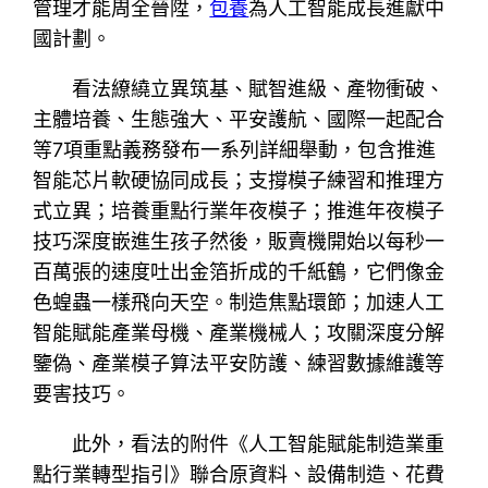
管理才能周全晉陞，
包養
為人工智能成長進獻中
國計劃。
看法繚繞立異筑基、賦智進級、產物衝破、
主體培養、生態強大、平安護航、國際一起配合
等7項重點義務發布一系列詳細舉動，包含推進
智能芯片軟硬協同成長；支撐模子練習和推理方
式立異；培養重點行業年夜模子；推進年夜模子
技巧深度嵌進生孩子然後，販賣機開始以每秒一
百萬張的速度吐出金箔折成的千紙鶴，它們像金
色蝗蟲一樣飛向天空。制造焦點環節；加速人工
智能賦能產業母機、產業機械人；攻關深度分解
鑒偽、產業模子算法平安防護、練習數據維護等
要害技巧。
此外，看法的附件《人工智能賦能制造業重
點行業轉型指引》聯合原資料、設備制造、花費