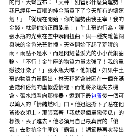
的門，大聲宣布：「天秤！別管那什麼負運勢！
我已經用一百噸的純金箔買下了今天所有的壞運
氣！」「從現在開始，你的運勢由我主宰！我的
金錢，就是你的正面能量！」牛土豪的行為，讓
張水瓶的光束在空中瞬間扭曲，與一種夾雜著銅
臭味的金色光芒對撞。天空開始下起了荒謬的
雨。雨點不是水，而是閃耀著淚光的小小黃銅齒
輪。「不行！金牛座的物質力量太強了！我的單
戀被汙染了！」張水瓶大喊。他知道，如果牛土
豪的物質力量勝出，林天秤將會被困在一個充滿
金錢和俗氣的虛假愛情裡，而他將永遠失去機
會。張水瓶看向那機器，還剩下最
包養
後一個可
以輸入的「情緒燃料」口。他迅速撕下了貼在他
背後衣領上，那張寫著「我就是個單戀傻瓜」的
標籤，丟了進去。他必須用自己最真實的「傻
氣」去對抗金牛座的「霸氣」！調節器再次發出