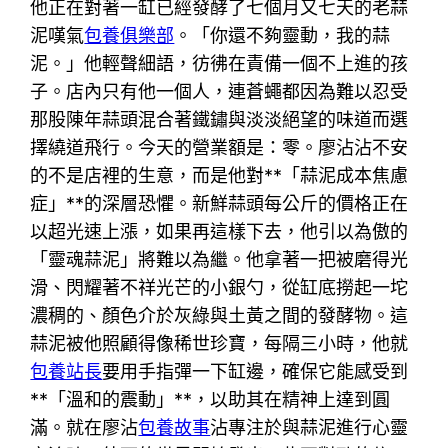
他正在對著一缸已經發酵了七個月又七天的老蒜
泥嘆氣
包養俱樂部
。「你還不夠靈動，我的蒜
泥。」他輕聲細語，彷彿在責備一個不上進的孩
子。店內只有他一個人，連蒼蠅都因為難以忍受
那股陳年蒜頭混合著鐵鏽與淡淡絕望的味道而選
擇繞道飛行。今天的營業額是：零。廖沾沾不安
的不是店裡的生意，而是他對**「蒜泥成本焦慮
症」**的深層恐懼。新鮮蒜頭每公斤的價格正在
以超光速上漲，如果再這樣下去，他引以為傲的
「靈魂蒜泥」將難以為繼。他拿著一把被磨得光
滑、閃耀著不祥光芒的小銀勺，從缸底撈起一坨
濃稠的、顏色介於灰綠與土黃之間的發酵物。這
蒜泥被他照顧得像稀世珍寶，每隔三小時，他就
包養站長
要用手指彈一下缸邊，確保它能感受到
**「溫和的震動」**，以助其在精神上達到圓
滿。就在廖沾
包養故事
沾專注於與蒜泥進行心靈