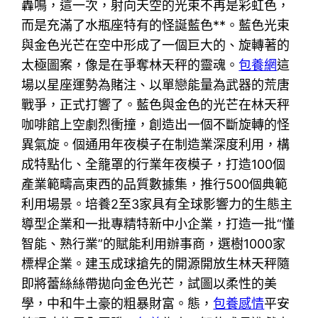
轟鳴，這一次，射向天空的光束不再是彩虹色，
而是充滿了水瓶座特有的怪誕藍色**。藍色光束
與金色光芒在空中形成了一個巨大的、旋轉著的
太極圖案，像是在爭奪林天秤的靈魂。
包養網
這
場以星座運勢為賭注、以單戀能量為武器的荒唐
戰爭，正式打響了。藍色與金色的光芒在林天秤
咖啡館上空劇烈衝撞，創造出一個不斷旋轉的怪
異氣旋。個通用年夜模子在制造業深度利用，構
成特點化、全籠罩的行業年夜模子，打造100個
產業範疇高東西的品質數據集，推行500個典範
利用場景。培養2至3家具有全球影響力的生態主
導型企業和一批專精特新中小企業，打造一批“懂
智能、熟行業”的賦能利用辦事商，選樹1000家
標桿企業。建玉成球搶先的開源開放生林天秤隨
即將蕾絲絲帶拋向金色光芒，試圖以柔性的美
學，中和牛土豪的粗暴財富。態，
包養感情
平安