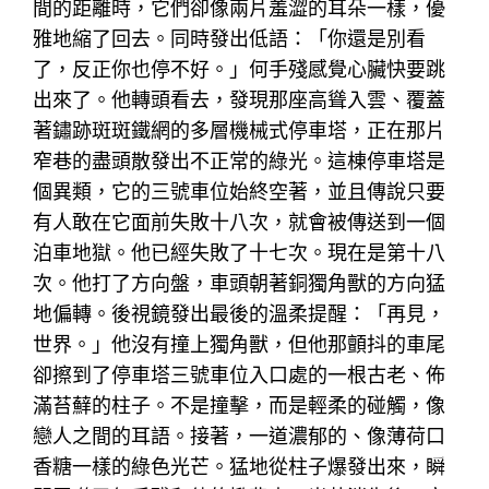
間的距離時，它們卻像兩片羞澀的耳朵一樣，優
雅地縮了回去。同時發出低語：「你還是別看
了，反正你也停不好。」何手殘感覺心臟快要跳
出來了。他轉頭看去，發現那座高聳入雲、覆蓋
著鏽跡斑斑鐵網的多層機械式停車塔，正在那片
窄巷的盡頭散發出不正常的綠光。這棟停車塔是
個異類，它的三號車位始終空著，並且傳說只要
有人敢在它面前失敗十八次，就會被傳送到一個
泊車地獄。他已經失敗了十七次。現在是第十八
次。他打了方向盤，車頭朝著銅獨角獸的方向猛
地偏轉。後視鏡發出最後的溫柔提醒：「再見，
世界。」他沒有撞上獨角獸，但他那顫抖的車尾
卻擦到了停車塔三號車位入口處的一根古老、佈
滿苔蘚的柱子。不是撞擊，而是輕柔的碰觸，像
戀人之間的耳語。接著，一道濃郁的、像薄荷口
香糖一樣的綠色光芒。猛地從柱子爆發出來，瞬