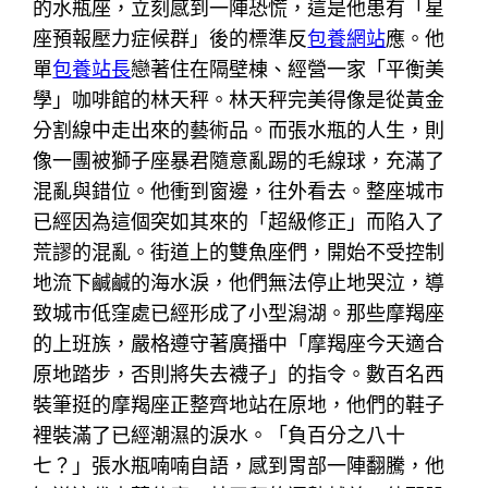
的水瓶座，立刻感到一陣恐慌，這是他患有「星
座預報壓力症候群」後的標準反
包養網站
應。他
單
包養站長
戀著住在隔壁棟、經營一家「平衡美
學」咖啡館的林天秤。林天秤完美得像是從黃金
分割線中走出來的藝術品。而張水瓶的人生，則
像一團被獅子座暴君隨意亂踢的毛線球，充滿了
混亂與錯位。他衝到窗邊，往外看去。整座城市
已經因為這個突如其來的「超級修正」而陷入了
荒謬的混亂。街道上的雙魚座們，開始不受控制
地流下鹹鹹的海水淚，他們無法停止地哭泣，導
致城市低窪處已經形成了小型潟湖。那些摩羯座
的上班族，嚴格遵守著廣播中「摩羯座今天適合
原地踏步，否則將失去襪子」的指令。數百名西
裝筆挺的摩羯座正整齊地站在原地，他們的鞋子
裡裝滿了已經潮濕的淚水。「負百分之八十
七？」張水瓶喃喃自語，感到胃部一陣翻騰，他