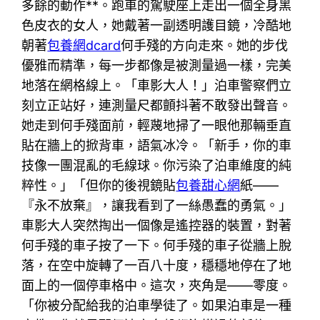
多餘的動作**。跑車的駕駛座上走出一個全身黑
色皮衣的女人，她戴著一副透明護目鏡，冷酷地
朝著
包養網dcard
何手殘的方向走來。她的步伐
優雅而精準，每一步都像是被測量過一樣，完美
地落在網格線上。「車影大人！」泊車警察們立
刻立正站好，連測量尺都顫抖著不敢發出聲音。
她走到何手殘面前，輕蔑地掃了一眼他那輛垂直
貼在牆上的掀背車，語氣冰冷。「新手，你的車
技像一團混亂的毛線球。你污染了泊車維度的純
粹性。」「但你的後視鏡貼
包養甜心網
紙——
『永不放棄』，讓我看到了一絲愚蠢的勇氣。」
車影大人突然掏出一個像是遙控器的裝置，對著
何手殘的車子按了一下。何手殘的車子從牆上脫
落，在空中旋轉了一百八十度，穩穩地停在了地
面上的一個停車格中。這次，夾角是——零度。
「你被分配給我的泊車學徒了。如果泊車是一種