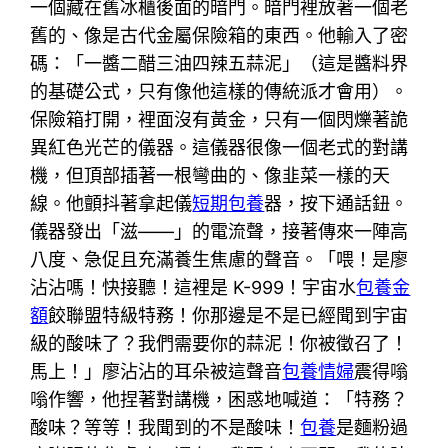
一個藏在舊冰櫃後面的暗門。暗門裡放著一個老
舊的、像是古代金屬保險箱的東西。他輸入了密
碼：「一醬二醋三油四辣五蒜泥」（這是醬料界
的基礎公式，只有像他這樣的傳統派才會用）。
保險箱打開，裡面沒有黃金，只有一個閃爍著詭
異紅色光芒的儀器。這儀器很像一個老式的對講
機，但頂部插著一根彎曲的、像韭菜一樣的天
線。他顫抖著拿起儀
短期包養
器，按下通話鈕。
儀器發出「滋——」的電流聲，接著傳來一陣高
八度、急促且充滿養生焦慮的聲音。「喂！是廖
沾沾嗎！快接聽！這裡是 K-999！宇宙水
包養金
額
餃聯盟特級特務！你那邊是不是已經聞到宇宙
級的酸味了？我們需要你的蒜泥！你被徵召了！
馬上！」廖沾沾的耳朵被這聲音
包養情婦
震得嗡
嗡作響，他捏著對講機，困惑地喊道：「特務？
酸味？等等！我聞到的不是酸味！
包養
是麵粉過