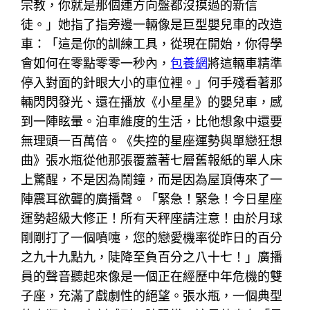
宗教，你就是那個連方向盤都沒摸過的新信
徒。」她指了指旁邊一輛像是巨型嬰兒車的改造
車：「這是你的訓練工具，從現在開始，你得學
會如何在零點零零一秒內，
包養網
將這輛車精準
停入對面的針眼大小的車位裡。」何手殘看著那
輛閃閃發光、還在播放《小星星》的嬰兒車，感
到一陣眩暈。泊車維度的生活，比他想象中還要
無理頭一百萬倍。《失控的星座運勢與單戀狂想
曲》張水瓶從他那張覆蓋著七層舊報紙的單人床
上驚醒，不是因為鬧鐘，而是因為屋頂傳來了一
陣震耳欲聾的廣播聲。「緊急！緊急！今日星座
運勢超級大修正！所有天秤座請注意！由於月球
剛剛打了一個噴嚏，您的戀愛機率從昨日的百分
之九十九點九，陡降至負百分之八十七！」廣播
員的聲音聽起來像是一個正在經歷中年危機的雙
子座，充滿了戲劇性的絕望。張水瓶，一個典型