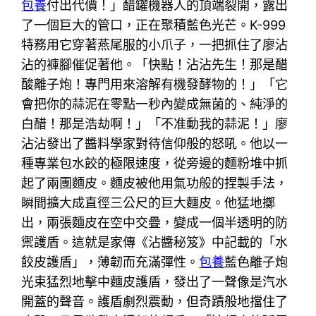
包養
付出代價！」醋罐機器人的頂端裂開，露出
了一個巨大的管口，正在聚積藍色光芒。K-999
特務用它穿著燕尾服的小爪子，一把抓住了廖沾
沾的褲腳催促著他。「快點！沾沾先生！那是醋
酸離子炮！專門用來溶解有機發酵物的！」「它
會把你的蒜泥在零點一秒內變成無菌的、純淨的
白醋！那是浩劫啊！」「不准動我的蒜泥！」廖
沾沾發出了醬料學家對待信仰般的怒吼。他以一
種專業包水餃的極限速度，從旁邊的麵粉堆中抓
起了兩團麵皮。麵皮被他用氣功般的捏製手法，
瞬間擴大成直徑三公尺的巨大麵皮。他猛地擲
出，兩張麵皮在空中交疊，變成一個半透明的防
禦護盾。這就是家傳《沾醬秘笈》中記載的「水
餃皮護盾」，薄韌而充滿彈性。
包養
藍色離子炮
光束猛烈地擊中麵皮護盾，發出了一聲像是汽水
開蓋的聲音。護盾劇烈震動，但奇蹟般地擋住了