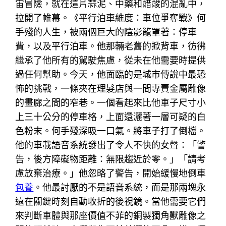
宙冒險，就在這片蒜泥、中藥和醋酸的混亂中，
拉開了帷幕。《平行泊車維度：車位爭奪戰》何
手殘的人生，被兩個巨大的陰影籠罩著：停車
費，以及平行泊車。他那輛老舊的掀背車，彷彿
繼承了他所有的駕駛焦慮，從未在他需要時提供
過任何幫助。今天，他面臨的是城市傳說中最恐
怖的挑戰，一條夾在理髮店與一間專賣金屬雕像
的畫廊之間的窄巷。一個看起來比他車子尺寸小
上三十公分的停車格，上面還灑著一層可疑的白
色粉末。何手殘深吸一口氣。將車子打了倒檔。
他的車載語音系統發出了令人不快的女聲：「警
告，後方障礙物距離：無限趨近於零。」「請考
慮放棄治療。」他忽略了警告，開始緩慢地倒車
包養
。他最討厭的不是語音系統，而是那兩塊永
遠在關鍵時刻自動收折的後視鏡。當他需要它們
來判斷車體與那座價值不菲的銅製獨角獸雕像之