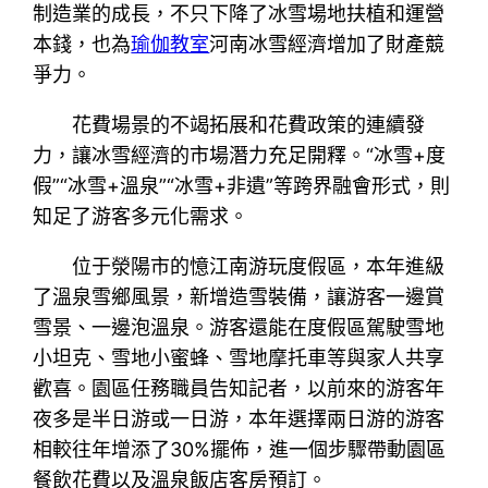
制造業的成長，不只下降了冰雪場地扶植和運營
本錢，也為
瑜伽教室
河南冰雪經濟增加了財產競
爭力。
花費場景的不竭拓展和花費政策的連續發
力，讓冰雪經濟的市場潛力充足開釋。“冰雪+度
假”“冰雪+溫泉”“冰雪+非遺”等跨界融會形式，則
知足了游客多元化需求。
位于滎陽市的憶江南游玩度假區，本年進級
了溫泉雪鄉風景，新增造雪裝備，讓游客一邊賞
雪景、一邊泡溫泉。游客還能在度假區駕駛雪地
小坦克、雪地小蜜蜂、雪地摩托車等與家人共享
歡喜。園區任務職員告知記者，以前來的游客年
夜多是半日游或一日游，本年選擇兩日游的游客
相較往年增添了30%擺佈，進一個步驟帶動園區
餐飲花費以及溫泉飯店客房預訂。