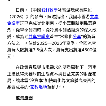
日前，《中國
1對1教學
冰雪游玩成長陳述
（2026）》的發布，陳述指出，我國冰雪游
共享
會議室
玩已完成從北到南、從小眾體驗到民眾高
潮、從單季到四時、從冷資本到熱經濟的深入改
變，成為老
共享會議室
蒼生“常態化
分享
”的游玩
方法之一。估計2025—2026年夏季，全國冰雪
游玩人數將達3.6億人次，游玩支出將達4500億
元。
在政策春風與市場需求的雙重驅動下，河南
正憑仗得天獨厚的生態資本與日益完美的財產布
局，讓冰雪“冷資本”加快轉化為文旅體高東西的
品質成長的“
家教場地
熱動力”。
遠景遼闊