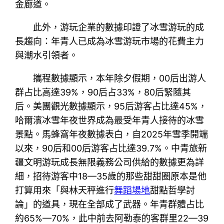
金廊道。
此外，游玩企業的數據印證了冰雪游玩的成
長趨向：年青人已成為冰雪游玩市場的花費主力
與潮水引領者。
攜程數據顯示，本年除夕假期，00后出游人
群占比高達39%，90后占33%，80后緊隨其
后。美團觀光數據顯示，95后游客占比達45%，
哈爾濱冰雪年夜世界成為最受年青人接待的冰雪
景點。馬蜂窩年夜數據表白，自2025年雪季開端
以來，90后和00后游客占比達39.7%。中青旅新
疆文明游玩成長無限義務公司供給的數據更為詳
細，招待游客中18—35歲的那些甜甜圈原本是他
打算用來「與林天秤進行
舞蹈場地
甜點哲學討
論」的道具，現在全部成了武器。年青群體占比
約65%—70%，此中前去阿勒泰的客群里22—39