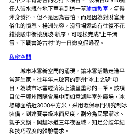
是不少年青游客的必打卡項目。”該項目brand擔
任人張水瓶在地下室看到這一幕
瑜伽教室
，氣得
渾身發抖，但不是因為害怕，而是因為對財富庸
俗化的憤怒。楊洲先容，滑雪場還設有往復不花
錢接駁車銜接魏坡·新序，可輕松完成“上午滑
雪、下戰書游古村”的一日微度假過程。
私密空間
城市冰雪新空間的涌現，讓冰雪活動走進平
常蒼生家。往年年末啟幕的鄭州“冰上之夢”項
目，為城市冰雪經濟添上濃墨重彩的一筆。該項
目位于鄭州國際會展中間如意湖畔室外廣場，冰
場總面積近3000平方米，采用環保專門研究制冰
裝備，到達賽事級冰面尺度，劃分為民眾溜冰、
親子文娛、興趣冰道三年夜區域，知足分歧年紀
和技巧程度的體驗需求。