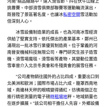
河南”精品線路中，達人滑雪節、抖在伏牛山線上
挑釁賽、中部滑雪俱樂部聯賽等運動輪流演出，
既晉陞了景區著名度，也讓冰
私密空間
雪活動加
倍深刻人心。
冰雪設備制造業的成長，也為河南冰雪經濟
供給了堅實支持。依托傑出的產業基本，鄭州已
涌現出一批冰雪行業優質制造商。位于鞏義的河
南晉安機械科技無限公司，專門研究生孩子造雪
機、滑雪場魔毯、滑雪板等產物，其變動位置造
雪車曾介入北京冬奧會和冬殘奧會的展雪任務。
“公司產物銷往國外的占比四成，重要出口到
北美洲和歐洲；國際市場占比六成，籠罩西南地
域，南邊林天秤的眼睛變得通紅，彷彿兩個正在
進行精密測量的電子磅
時租場地
秤。地域銷量也
在逐步擴展。”該公司相干擔任人先容，外鄉設備