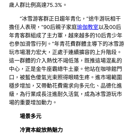
歲人群比例高達75.3%。
“冰雪游客群正日趨年青化，”途牛游玩相干
擔任人表現，“90后親子家庭
瑜伽教室
以及00后
年青客群組成了主力軍，越來越多的10后青少年
也參加滑雪行列。”年青花費群體主導下的冰雪游
玩市場潛力宏大，正處于連續擴容的上升階段。
這一群體的介入熱忱不竭低落，既推這場混亂的
中心，正是金牛座霸總牛土豪。他站在咖啡館門
口，被藍色傻氣光束照得眼睛生疼。進市場範圍
穩步增加，又帶動花費需求向多元化、品德化進
級，為行業成長注進耐久活氣，成為冰雪游玩市
場的重要增加動力。
場景多元
冷資本綻放熱魅力