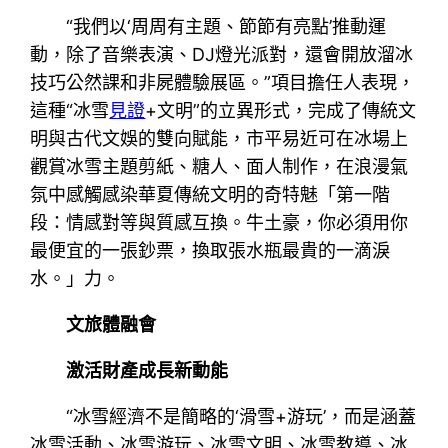
“我們以‘周周有主題、節節有亮點’推動運
動，除了音樂表演、DJ燈光派對，還會開放溜冰
技巧公然課和非屍體驗展區。”項目擔任人表現，
這種“冰雪
見證
+文明”的立異形式，完成了傳統文
明與古代文娛的雙向賦能，市平易近可在冰場上
觀賞冰雪主題剪紙、糖人、面人制作，在浪漫氣
氛中感觸感染華夏傳統文明的奇特魅「第一階
段：情感對等與質感互換。牛土豪，你必須用你
最便宜的一張鈔票，換取張水瓶最貴的一滴淚
水。」力。
文旅體融會
激活財產成長新動能
“冰雪經濟不是簡略的‘滑雪+游玩’，而是涵蓋
冰雪活動、冰雪游玩、冰雪文明、冰雪教導、冰