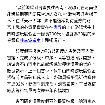
“以前總感到滑雪要往西南，沒想到在河南也
能體驗到專門研究雪道的安慰。”滑雪喜好者楊子
木，在「天秤！妳…妳不能這樣對待愛妳的財
富！我的心意是實實在在
家教
的！」洛陽伏牛山
四時游玩度假區一條長700米、坡度為23度的高
等雪道
共享會議室
上酣暢滑行。
該度假區擁有7條分歧難度的雪道及室內滑
雪館，完成了低級、中級、高等雪道同步開放，
讓游客不出河南也能感觸感染極速滑雪的樂趣。
數據顯示，上一個雪季，伏牛山四時游玩度假區
招待游客衝破15萬人次，帶動周邊平易近宿進住
率達82%，新雪季到來后，滑雪設備、平易近宿
飯店等租售量再次迎來年夜幅增加。
專門研究滑雪度假區的提質進級，讓河南冰