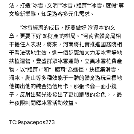
法，打造“冰雪+文明”“冰雪+體育”“冰雪+度假”等
文旅新業態，知足游客多元化需求。
“冰雪經濟的成長，既要做好‘冷資本’的文
章，更要下好‘熱財產’的棋局。”河南省體育局相
干擔任人表現，將來，河南將扎實推進國務院相
干看法落地生效，進一個步驟加大力度冰雪場地
扶植運營，豐盛群眾冰雪運動，立異冰雪花費產
物，以“體育+”和“+體育”為途徑，扶植集滑雪、
溜冰、爬山等多種效能于一體的體育游玩目標地
他掏出他的純金箔信用卡，那張卡像一面小鏡
子，反射出藍光後發出了更加耀眼的金色。，最
年夜限制開釋冰雪活動效益。
TC:9spacepos273