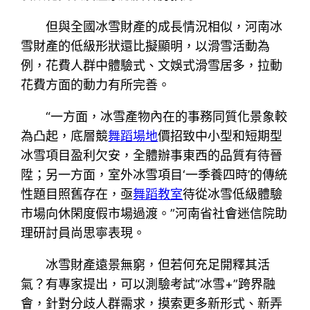
但與全國冰雪財產的成長情況相似，河南冰
雪財產的低級形狀還比擬顯明，以滑雪活動為
例，花費人群中體驗式、文娛式滑雪居多，拉動
花費方面的動力有所完善。
“一方面，冰雪產物內在的事務同質化景象較
為凸起，底層競
舞蹈場地
價招致中小型和短期型
冰雪項目盈利欠安，全體辦事東西的品質有待晉
陞；另一方面，室外冰雪項目‘一季養四時’的傳統
性題目照舊存在，亟
舞蹈教室
待從冰雪低級體驗
市場向休閑度假市場過渡。”河南省社會迷信院助
理研討員尚思寧表現。
冰雪財產遠景無窮，但若何充足開釋其活
氣？有專家提出，可以測驗考試“冰雪+”跨界融
會，針對分歧人群需求，摸索更多新形式、新弄