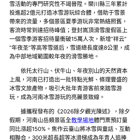
雪活動的專門研究性不竭晉陞。欒川縣三年累計
投進超2億元打造冰雪游玩綜合體，借助于雪景
帶來的流量，多個景區夏季游玩非常熱絡照舊，
客流時常到達招待峰值；登封嵩頂滑雪度假區上
一個雪季游客招待量衝破15萬人次，新增“祥云”
“年夜圣”等高等雪道后，雪道總長度達8公里，成
為中部地域範圍較年夜的滑雪勝地。
依托太行山、伏牛山、年夜別山的天然資本
上風，河南已打造出一批特點光鮮、條理豐盛的
冰雪文旅產物，吸引大批年青游客前來踏雪游
玩，成為河南冰雪游玩的亮麗景致線。
據攜程發布的《2026除夕觀光陳述》，除夕
假期，河南山岳類景區全
教學場地
體門票預訂量
同比漲超150%。焦作云臺山將冰雪與童話、互動
相聯合，300米超長超等冰滑梯成為年青人追捧