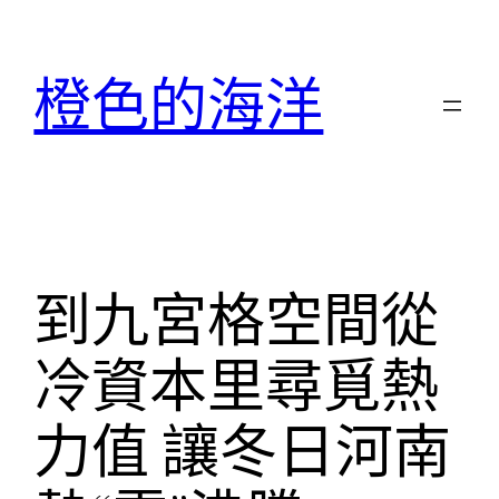
跳
至
橙色的海洋
主
要
內
容
到九宮格空間從
冷資本里尋覓熱
力值 讓冬日河南