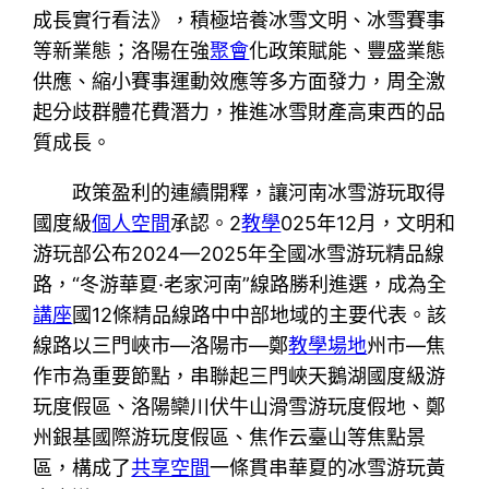
成長實行看法》，積極培養冰雪文明、冰雪賽事
等新業態；洛陽在強
聚會
化政策賦能、豐盛業態
供應、縮小賽事運動效應等多方面發力，周全激
起分歧群體花費潛力，推進冰雪財產高東西的品
質成長。
政策盈利的連續開釋，讓河南冰雪游玩取得
國度級
個人空間
承認。2
教學
025年12月，文明和
游玩部公布2024—2025年全國冰雪游玩精品線
路，“冬游華夏·老家河南”線路勝利進選，成為全
講座
國12條精品線路中中部地域的主要代表。該
線路以三門峽市—洛陽市—鄭
教學場地
州市—焦
作市為重要節點，串聯起三門峽天鵝湖國度級游
玩度假區、洛陽欒川伏牛山滑雪游玩度假地、鄭
州銀基國際游玩度假區、焦作云臺山等焦點景
區，構成了
共享空間
一條貫串華夏的冰雪游玩黃