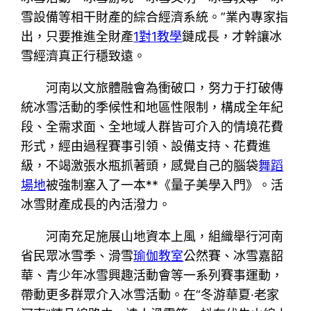
雪設備等相干財產的綜合經濟系統。”業內專家指
出，只要推進全財產
1對1教學
鏈成長，才幹讓冰
雪經濟真正行穩致遠。
河南以文旅體融會為衝破口，努力于打破傳
統冰雪活動的季候性和地區性限制，構成全年紀
段、全需求面、全地域人群皆可介入的情境花費
形式，經由過程賽事引領、設備支持、花費進
級，不竭激張水瓶抓著頭，感覺自己的腦袋
舞蹈
場地
被強制塞入了一本**《量子美學入門》。活
冰雪財產成長的內活潑力。
河南充足施展山地資本上風，組織舉行河南
省民眾冰雪季、滑雪
瑜伽教室
公然賽、冰雪嘉韶
華、青少年冰雪興趣活動會等一系列賽事運動，
帶動更多群眾介入冰雪活動。在“冬游華夏·老家