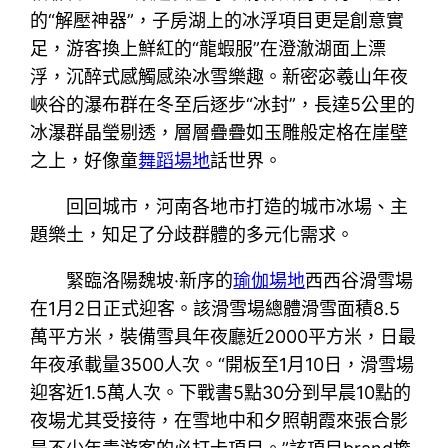
的“解壓神器”，子房湖上的冰浮項目更是創意實
足，游客換上鮮紅的“龍蝦服”在澄澈湖面上漂
浮，沉醉式感觸感染冰雪樂趣。新密宓羲山年夜
峽谷的瀑布群在冬至后逐步“冰封”，長達5公里的
冰瀑群晶瑩剔透，層層疊疊如玉雕般定格在崖壁
之上，好像童
舞蹈場地
話世界。
回回城市，河南各地市打造的城市冰場、主
題樂土，知足了分歧群體的多元化需求。
緊臨洛陽魏坡·新序的
瑜伽場地
西西谷滑雪場
在1月2日正式迎客。該滑雪場總體滑雪面積8.5
萬平方米，裝備雪具年夜廳近2000平方米，日最
年夜承載量3500人次。“開板至1月10日，滑雪場
迎客近1.5萬人次。下戰書5點30分到早晨10點的
夜場尤其受接待，在雪地中和夕照朝霞來張合影