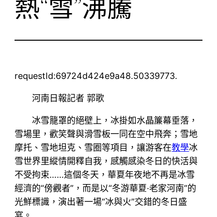
熱“雪”沸騰
requestId:69724d424e9a48.50339773.
河南日報記者 郭歌
冰雪籠罩的絕壁上，冰掛如水晶簾幕垂落，
雪場里，歡笑聲與滑雪板一同在空中飛奔；雪地
摩托、雪地坦克、雪圈等項目，讓游客在
教學
冰
雪世界里縱情開釋自我，感觸感染冬日的快活與
不受拘束……這個冬天，華夏年夜地不再是冰雪
經濟的“傍觀者”，而是以“冬游華夏·老家河南”的
光鮮標識，演出著一場“冰與火”交錯的冬日盛
宴。