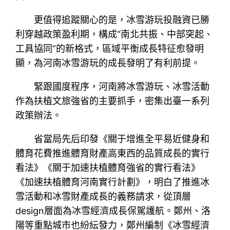
更值得追蹤關心的是，冰雪游玩投融資已勝
利穿越政策盈利期，構成“南北共振、中部突起、
工具協同”的新格式，區域平衡成長特征愈發明
顯，為河南冰雪游玩的成長發明了有利前提。
緊跟國度程序，河南將冰雪游玩、冰雪活動
作為扶植文旅強省的主要抓手，密集出臺一系列
政策辦法。
省當局先后印發《關于增進全平易近健身和
體育花費推進體育財產高東西的品質成長的實行
看法》《關于加速扶植體育強省的實行看法》
《加速扶植體育河南實行計劃》，明白了推進冰
雪活動和冰雪財產成長的義務請求，從頂層
design層面為冰雪經濟成長保駕護航。鄭州、洛
陽等重點城市也紛紜發力，鄭州編制《冰雪經濟