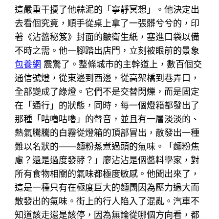
這嚴重干擾了他蒜泥的「寧靜冥想」。他決定出
去看個究竟，順手從桌上拿了一張髒兮兮的，印
著《沾醬秘笈》封面的皺衛生紙，塞進口袋以備
不時之需。他一腳踏出店門，立刻被眼前的景象
包養網
震驚了。整條城市的主幹道上，數百個交
通信號燈，從東邊到西邊，從高架橋到巷弄口，
全部變成了綠燈。它們不是交替閃爍，而是固定
在「通行」的狀態，同時，每一個燈箱都發出了
那種「咕嚕咕嚕」的聲音，並且有一層淡淡的、
熱氣騰騰的白霧從燈箱的頂部冒出，散發出一種
難以名狀的——麵粉蒸煮過頭的氣味。「麵粉焦
慮？還是過度發酵？」廖沾沾是個醬料學家，對
所有食物相關的氣味都極度敏感。他聞出來了，
這是一種只有在極度巨大的麵團因為壓力過大而
散發出的氣味。街上的行人陷入了混亂。汽車不
知道該走還是該停，因為無論從哪個方向看，都