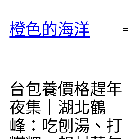
跳
至
橙色的海洋
主
要
內
容
台包養價格趕年
夜集｜湖北鶴
峰：吃刨湯、打