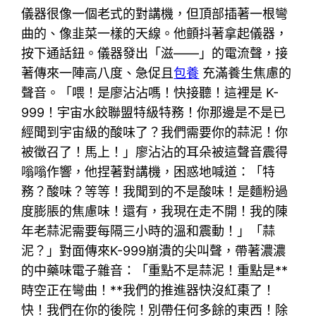
儀器很像一個老式的對講機，但頂部插著一根彎
曲的、像韭菜一樣的天線。他顫抖著拿起儀器，
按下通話鈕。儀器發出「滋——」的電流聲，接
著傳來一陣高八度、急促且
包養
充滿養生焦慮的
聲音。「喂！是廖沾沾嗎！快接聽！這裡是 K-
999！宇宙水餃聯盟特級特務！你那邊是不是已
經聞到宇宙級的酸味了？我們需要你的蒜泥！你
被徵召了！馬上！」廖沾沾的耳朵被這聲音震得
嗡嗡作響，他捏著對講機，困惑地喊道：「特
務？酸味？等等！我聞到的不是酸味！是麵粉過
度膨脹的焦慮味！還有，我現在走不開！我的陳
年老蒜泥需要每隔三小時的溫和震動！」「蒜
泥？」對面傳來K-999崩潰的尖叫聲，帶著濃濃
的中藥味電子雜音：「重點不是蒜泥！重點是**
時空正在彎曲！**我們的推進器快沒紅棗了！
快！我們在你的後院！別帶任何多餘的東西！除