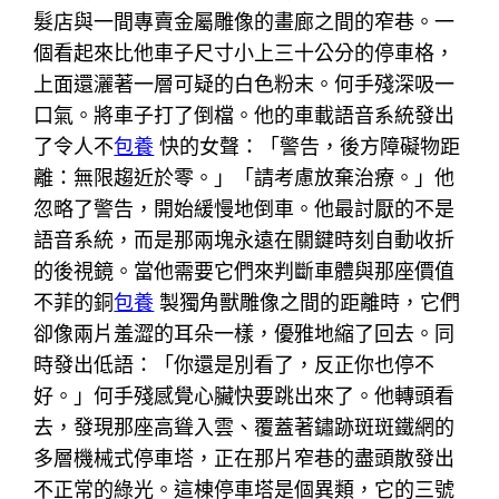
髮店與一間專賣金屬雕像的畫廊之間的窄巷。一
個看起來比他車子尺寸小上三十公分的停車格，
上面還灑著一層可疑的白色粉末。何手殘深吸一
口氣。將車子打了倒檔。他的車載語音系統發出
了令人不
包養
快的女聲：「警告，後方障礙物距
離：無限趨近於零。」「請考慮放棄治療。」他
忽略了警告，開始緩慢地倒車。他最討厭的不是
語音系統，而是那兩塊永遠在關鍵時刻自動收折
的後視鏡。當他需要它們來判斷車體與那座價值
不菲的銅
包養
製獨角獸雕像之間的距離時，它們
卻像兩片羞澀的耳朵一樣，優雅地縮了回去。同
時發出低語：「你還是別看了，反正你也停不
好。」何手殘感覺心臟快要跳出來了。他轉頭看
去，發現那座高聳入雲、覆蓋著鏽跡斑斑鐵網的
多層機械式停車塔，正在那片窄巷的盡頭散發出
不正常的綠光。這棟停車塔是個異類，它的三號