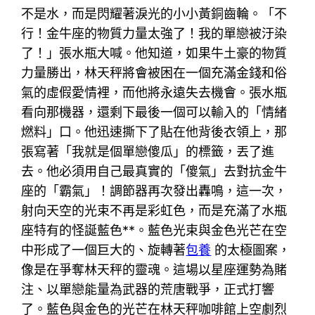
不是水，而是閃耀著淚光的小小黃銅齒輪。「不
行！金牛座的物質力量太強了！我的單戀被汙染
了！」張水瓶大喊。他知道，如果牛土豪的物質
力量勝出，林天秤將會被困在一個充滿金錢和俗
氣的虛假愛情裡，而他將永遠失去機會。張水瓶
看向那機器，還剩下最後一個可以輸入的「情緒
燃料」口。他迅速撕下了貼在他背後衣領上，那
張寫著「我就是個單戀傻瓜」的標籤，丟了進
去。他必須用自己最真實的「傻氣」去對抗金牛
座的「霸氣」！調節器再次發出轟鳴，這一次，
射向天空的光束不再是彩虹色，而是充滿了水瓶
座特有的怪誕藍色**。藍色光束與金色光芒在空
中形成了一個巨大的、旋轉著
包養
的太極圖案，
像是在爭奪林天秤的靈魂。這場以星座運勢為賭
注、以單戀能量為武器的荒唐戰爭，正式打響
了。藍色與金色的光芒在林天秤咖啡館上空劇烈