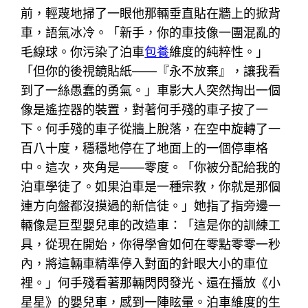
前，輕蔑地掃了一眼他那輛垂直貼在牆上的掀背
車，語氣冰冷。「新手，你的車技像一團混亂的
毛線球。你污染了泊車
包養
維度的純粹性。」
「但你的後視鏡貼紙——『永不放棄』，讓我看
到了一絲愚蠢的勇氣。」車影大人突然掏出一個
像是遙控器的裝置，對著何手殘的車子按了一
下。何手殘的車子從牆上脫落，在空中旋轉了一
百八十度，穩穩地停在了地面上的一個停車格
中。這次，夾角是——零度。「你被分配給我的
泊車學徒了。如果泊車是一種宗教，你就是那個
連方向盤都沒摸過的新信徒。」她指了指旁邊一
輛像是巨型嬰兒車的改造車：「這是你的訓練工
具，從現在開始，你得學會如何在零點零零一秒
內，將這輛車精準停入對面的針眼大小的車位
裡。」何手殘看著那輛閃閃發光、還在播放《小
星星》的嬰兒車，感到一陣眩暈。泊車維度的生