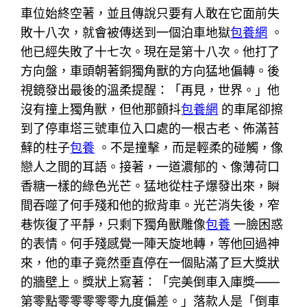
車位始終空著，並且傳說只要有人敢在它面前失
敗十八次，就會被傳送到一個泊車地獄
包養網
。
他已經失敗了十七次。現在是第十八次。他打了
方向盤，車頭朝著銅獨角獸的方向猛地偏轉。後
視鏡發出最後的溫柔提醒：「再見，世界。」他
沒有撞上獨角獸，但他那顫抖
包養網
的車尾卻擦
到了停車塔三號車位入口處的一根古老、佈滿苔
蘚的柱子
包養
。不是撞擊，而是輕柔的碰觸，像
戀人之間的耳語。接著，一道濃郁的、像薄荷口
香糖一樣的綠色光芒。猛地從柱子爆發出來，瞬
間吞噬了何手殘和他的掀背車。光芒消失後，窄
巷恢復了平靜，只剩下獨角獸雕像
包養
一臉困惑
的表情。何手殘感覺一陣天旋地轉，等他回過神
來，他的車子竟然垂直停在一個貼滿了巨大獎狀
的牆壁上。獎狀上寫著：「完美倒車入庫獎——
第零點零零零零零九度偏差。」落款人是「倒車