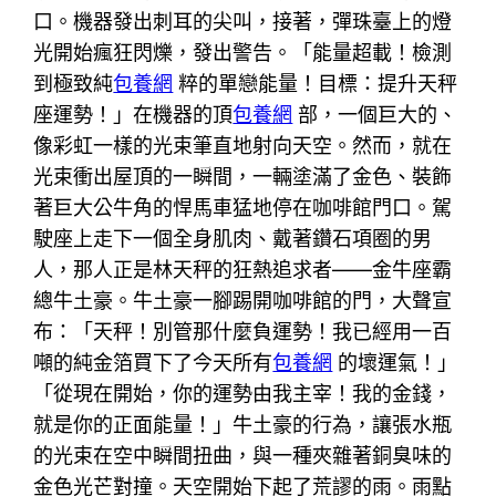
口。機器發出刺耳的尖叫，接著，彈珠臺上的燈
光開始瘋狂閃爍，發出警告。「能量超載！檢測
到極致純
包養網
粹的單戀能量！目標：提升天秤
座運勢！」在機器的頂
包養網
部，一個巨大的、
像彩虹一樣的光束筆直地射向天空。然而，就在
光束衝出屋頂的一瞬間，一輛塗滿了金色、裝飾
著巨大公牛角的悍馬車猛地停在咖啡館門口。駕
駛座上走下一個全身肌肉、戴著鑽石項圈的男
人，那人正是林天秤的狂熱追求者——金牛座霸
總牛土豪。牛土豪一腳踢開咖啡館的門，大聲宣
布：「天秤！別管那什麼負運勢！我已經用一百
噸的純金箔買下了今天所有
包養網
的壞運氣！」
「從現在開始，你的運勢由我主宰！我的金錢，
就是你的正面能量！」牛土豪的行為，讓張水瓶
的光束在空中瞬間扭曲，與一種夾雜著銅臭味的
金色光芒對撞。天空開始下起了荒謬的雨。雨點