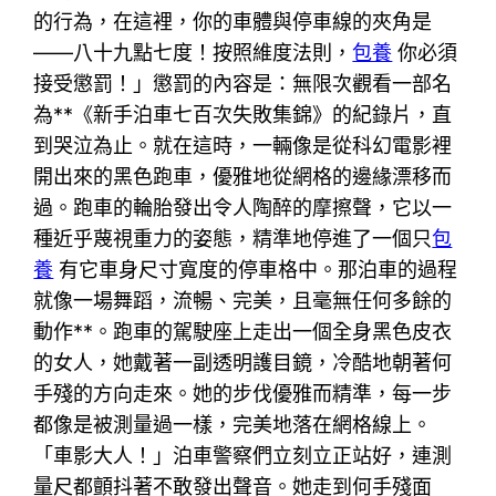
的行為，在這裡，你的車體與停車線的夾角是
——八十九點七度！按照維度法則，
包養
你必須
接受懲罰！」懲罰的內容是：無限次觀看一部名
為**《新手泊車七百次失敗集錦》的紀錄片，直
到哭泣為止。就在這時，一輛像是從科幻電影裡
開出來的黑色跑車，優雅地從網格的邊緣漂移而
過。跑車的輪胎發出令人陶醉的摩擦聲，它以一
種近乎蔑視重力的姿態，精準地停進了一個只
包
養
有它車身尺寸寬度的停車格中。那泊車的過程
就像一場舞蹈，流暢、完美，且毫無任何多餘的
動作**。跑車的駕駛座上走出一個全身黑色皮衣
的女人，她戴著一副透明護目鏡，冷酷地朝著何
手殘的方向走來。她的步伐優雅而精準，每一步
都像是被測量過一樣，完美地落在網格線上。
「車影大人！」泊車警察們立刻立正站好，連測
量尺都顫抖著不敢發出聲音。她走到何手殘面