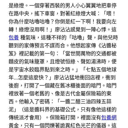
是綠燈。一個穿著西裝的男人小心翼翼地把車停
在路中央，搖下車窗，對著紅綠燈大喊：「喂！
你為什麼咕嚕咕嚕？你倒是紅一下啊！我要向左
轉！綠燈沒用啊！」廖沾沾感覺到一陣心悸。這
包養
種氣味，這種不祥的「咕嚕」聲，與他兒時
聽到的家傳預言不謀而合。他想起家傳《沾醬秘
笈》裡記載的第一句：「當世間萬物的交通都被
麵皮的氣味籠罩，且燈號恒綠、聲如湯沸時，便
是宇宙水餃臨界點到來之時。」「七點五個地球
年…怎麼這麼快？」廖沾沾猛地衝回店裡，衝到
後廚，打開了一個藏在舊冰櫃後面的暗門。暗門
裡放著一個老舊的、像是古代金屬保險箱的東
西。他輸入了密碼：「一醬二醋三油四辣五蒜
泥」（這是醬料界的基礎公式，只有像他這樣的
傳統派才會用）。保險箱打開，裡面沒有
包養網
黃金，只有一個閃爍著詭異紅色光芒的儀器。這