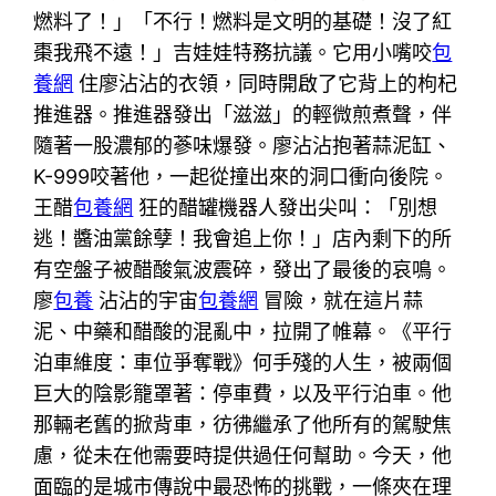
燃料了！」「不行！燃料是文明的基礎！沒了紅
棗我飛不遠！」吉娃娃特務抗議。它用小嘴咬
包
養網
住廖沾沾的衣領，同時開啟了它背上的枸杞
推進器。推進器發出「滋滋」的輕微煎煮聲，伴
隨著一股濃郁的蔘味爆發。廖沾沾抱著蒜泥缸、
K-999咬著他，一起從撞出來的洞口衝向後院。
王醋
包養網
狂的醋罐機器人發出尖叫：「別想
逃！醬油黨餘孽！我會追上你！」店內剩下的所
有空盤子被醋酸氣波震碎，發出了最後的哀鳴。
廖
包養
沾沾的宇宙
包養網
冒險，就在這片蒜
泥、中藥和醋酸的混亂中，拉開了帷幕。《平行
泊車維度：車位爭奪戰》何手殘的人生，被兩個
巨大的陰影籠罩著：停車費，以及平行泊車。他
那輛老舊的掀背車，彷彿繼承了他所有的駕駛焦
慮，從未在他需要時提供過任何幫助。今天，他
面臨的是城市傳說中最恐怖的挑戰，一條夾在理