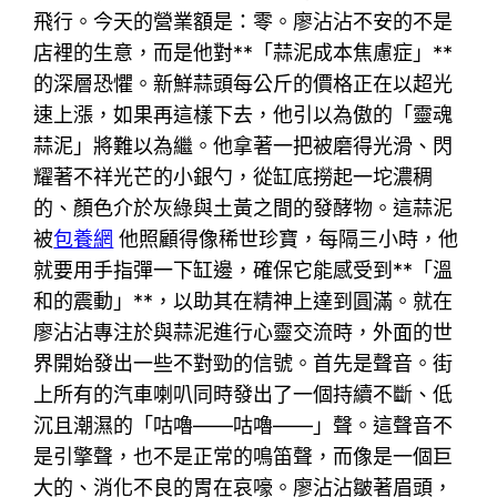
飛行。今天的營業額是：零。廖沾沾不安的不是
店裡的生意，而是他對**「蒜泥成本焦慮症」**
的深層恐懼。新鮮蒜頭每公斤的價格正在以超光
速上漲，如果再這樣下去，他引以為傲的「靈魂
蒜泥」將難以為繼。他拿著一把被磨得光滑、閃
耀著不祥光芒的小銀勺，從缸底撈起一坨濃稠
的、顏色介於灰綠與土黃之間的發酵物。這蒜泥
被
包養網
他照顧得像稀世珍寶，每隔三小時，他
就要用手指彈一下缸邊，確保它能感受到**「溫
和的震動」**，以助其在精神上達到圓滿。就在
廖沾沾專注於與蒜泥進行心靈交流時，外面的世
界開始發出一些不對勁的信號。首先是聲音。街
上所有的汽車喇叭同時發出了一個持續不斷、低
沉且潮濕的「咕嚕——咕嚕——」聲。這聲音不
是引擎聲，也不是正常的鳴笛聲，而像是一個巨
大的、消化不良的胃在哀嚎。廖沾沾皺著眉頭，