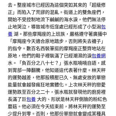
去。整座城市已經因為這個突如其來的「超級修
正」而陷入了荒謬的混亂。街道上的雙魚座們，
開始不受控制地流下鹹鹹的海水淚，他們無法停
止地哭泣，導致城市低窪處已經形成了小型潟
包
養
湖。那些摩羯座的上班族，嚴格遵守著廣播中
「摩羯座今天適合原地踏步，否則將失去襪子」
的指令。數百名西裝筆挺的摩羯座正整齊地站在
原地，他們的鞋子裡裝滿了已經潮濕的淚
包養網
水。「負百分之八十七？」張水瓶喃喃自語，感
到胃部一陣翻騰，他知道這代表著什麼。林天秤
的運勢越差，他那股積壓已久、無處安放的單戀
能量就會越發瘋狂地實體化。上次林天秤的戀愛
運勢跌至百分之二十，張水瓶就發現他的廚房裡
長滿了巨
包養
大的、形狀是林天秤側臉的粉紅色
蘑菇。他必須在今天結束前，將林天秤的運勢至
少提升到零。否則，他那份單戀就會變成某種具