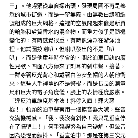
王」。他趕緊從車窗探出頭，發現周圍不再是熟
悉的城市街道，而是一望無際、由無數白線和編
號組成的巨大網格。這裡的空氣聞起來像是新買
的輪胎和劣質香水的混合物，而重力似乎是隨機
變化的，有時感覺很重，有時像漂浮在游泳池
裡。他試圖按喇叭，但喇叭發出的不是「叭
叭」，而是他童年時學會的、關於泊車口訣的魔
性兒歌。四面八方傳來了刺耳的剎車聲，接著，
一群穿著反光背心和戴著白色安全帽的人朝他衝
來。這些人手裡拿的不是警棍，而是長長的測量
尺和巨大的電子角度儀，臉上的表情極度嚴肅。
「違反泊車維度基本法！斜停入庫！罪大惡
極！」領頭的泊車警察用一個擴音器大喊，聲音
充滿機械感。「我、我沒有斜停！我只是垂直停
在了牆壁上！」何手殘趕緊為自己辯解，但聲音
因為恐懼而顫抖。「垂直泊車？那是在第三次元