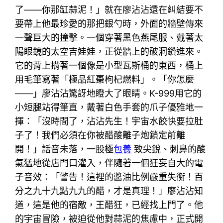
了——你那缸蒜泥！」就在廖沾沾還在糾結要不
要帶上他最珍愛的那把銀勺時，外面的牆壁傳來
一聲巨大的撞擊。一個穿著黑色燕尾服、戴著太
陽眼鏡的太空吉娃娃，正從牆上的破洞鑽進來。
它的背上揹著一個像是小型瓦斯桶的東西，桶上
用毛筆寫著「極品紅棗枸杞燃料」。「你怎麼
——」廖沾沾驚訝地瞪大了眼睛。K-999用它的
小短腿站得筆直，戴著白色手套的爪子優雅地一
揮：「沒時間了，沾沾先生！宇宙水餃快要拉肚
子了！我們必須在你被醋酸離子炮鎖定前離
開！」話音未落，一股極
包養
致尖銳、刺鼻的酸
氣猛地從店門口灌入，伴隨著一個狂妄自大的電
子音效：「警告！這裡的醬油比例嚴重失衡！百
分之九十九點九九的醋，才是真理！」廖沾沾知
道，這是他的宿敵，王醋狂，已經找上門了。他
的宇宙冒險，被迫從他對蒜泥的焦慮中，正式開