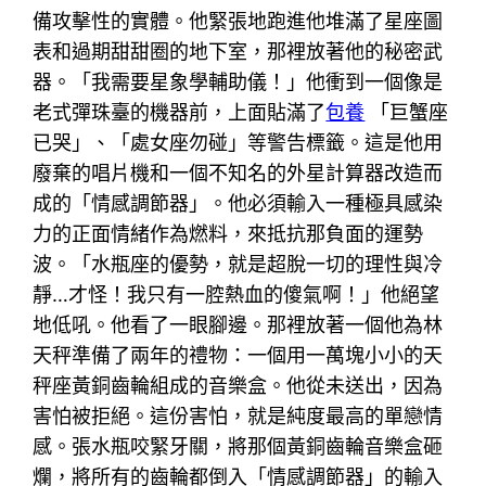
備攻擊性的實體。他緊張地跑進他堆滿了星座圖
表和過期甜甜圈的地下室，那裡放著他的秘密武
器。「我需要星象學輔助儀！」他衝到一個像是
老式彈珠臺的機器前，上面貼滿了
包養
「巨蟹座
已哭」、「處女座勿碰」等警告標籤。這是他用
廢棄的唱片機和一個不知名的外星計算器改造而
成的「情感調節器」。他必須輸入一種極具感染
力的正面情緒作為燃料，來抵抗那負面的運勢
波。「水瓶座的優勢，就是超脫一切的理性與冷
靜…才怪！我只有一腔熱血的傻氣啊！」他絕望
地低吼。他看了一眼腳邊。那裡放著一個他為林
天秤準備了兩年的禮物：一個用一萬塊小小的天
秤座黃銅齒輪組成的音樂盒。他從未送出，因為
害怕被拒絕。這份害怕，就是純度最高的單戀情
感。張水瓶咬緊牙關，將那個黃銅齒輪音樂盒砸
爛，將所有的齒輪都倒入「情感調節器」的輸入