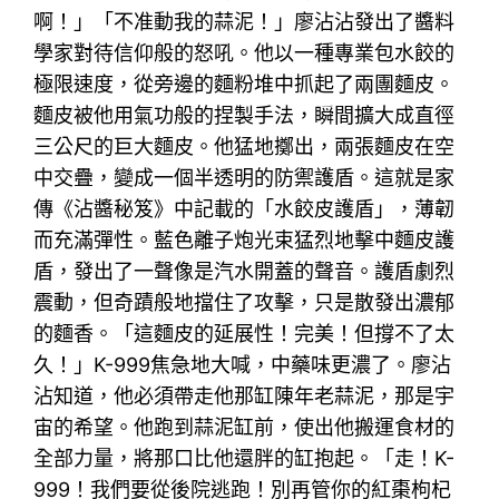
啊！」「不准動我的蒜泥！」廖沾沾發出了醬料
學家對待信仰般的怒吼。他以一種專業包水餃的
極限速度，從旁邊的麵粉堆中抓起了兩團麵皮。
麵皮被他用氣功般的捏製手法，瞬間擴大成直徑
三公尺的巨大麵皮。他猛地擲出，兩張麵皮在空
中交疊，變成一個半透明的防禦護盾。這就是家
傳《沾醬秘笈》中記載的「水餃皮護盾」，薄韌
而充滿彈性。藍色離子炮光束猛烈地擊中麵皮護
盾，發出了一聲像是汽水開蓋的聲音。護盾劇烈
震動，但奇蹟般地擋住了攻擊，只是散發出濃郁
的麵香。「這麵皮的延展性！完美！但撐不了太
久！」K-999焦急地大喊，中藥味更濃了。廖沾
沾知道，他必須帶走他那缸陳年老蒜泥，那是宇
宙的希望。他跑到蒜泥缸前，使出他搬運食材的
全部力量，將那口比他還胖的缸抱起。「走！K-
999！我們要從後院逃跑！別再管你的紅棗枸杞