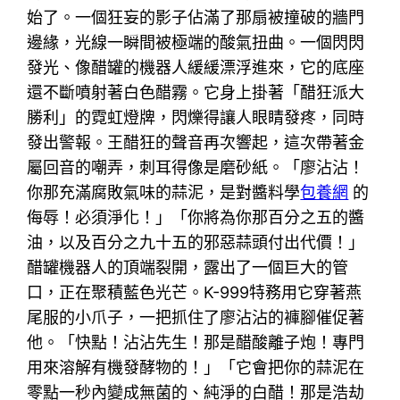
始了。一個狂妄的影子佔滿了那扇被撞破的牆門
邊緣，光線一瞬間被極端的酸氣扭曲。一個閃閃
發光、像醋罐的機器人緩緩漂浮進來，它的底座
還不斷噴射著白色醋霧。它身上掛著「醋狂派大
勝利」的霓虹燈牌，閃爍得讓人眼睛發疼，同時
發出警報。王醋狂的聲音再次響起，這次帶著金
屬回音的嘲弄，刺耳得像是磨砂紙。「廖沾沾！
你那充滿腐敗氣味的蒜泥，是對醬料學
包養網
的
侮辱！必須淨化！」「你將為你那百分之五的醬
油，以及百分之九十五的邪惡蒜頭付出代價！」
醋罐機器人的頂端裂開，露出了一個巨大的管
口，正在聚積藍色光芒。K-999特務用它穿著燕
尾服的小爪子，一把抓住了廖沾沾的褲腳催促著
他。「快點！沾沾先生！那是醋酸離子炮！專門
用來溶解有機發酵物的！」「它會把你的蒜泥在
零點一秒內變成無菌的、純淨的白醋！那是浩劫