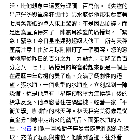
活，比他想象中還要無理頭一百萬倍。《失控的
星座運勢與單戀狂想曲》張水瓶從他那張覆蓋著
七層舊報紙的單人床上驚醒，不是因為鬧鐘，而
是因為屋頂傳來了一陣震耳欲聾的廣播聲。「緊
急！緊急！今日星座運勢超級大修正！所有天秤
座請注意！由於月球剛剛打了一個噴嚏，您的戀
愛機率從昨日的百分之九十九點九，陡降至負百
分之八十七！」廣播員的聲音聽起來像是一個正
在經歷中年危機的雙子座，充滿了戲劇性的絕
望。張水瓶，一個典型的水瓶座，立刻感到一陣
恐慌，這是他患有「星座預報壓力症候群」後的
標準反應。他單戀著住在隔壁棟、經營一家「平
衡美學」咖啡館的林天秤。林天秤完美得像是從
黃金分割線中走出來的藝術品。而張水瓶的人
生，
包養
則像一團被獅子座暴君隨意亂踢的毛線
球，充滿了混亂與錯位。他衝到窗邊，往外看