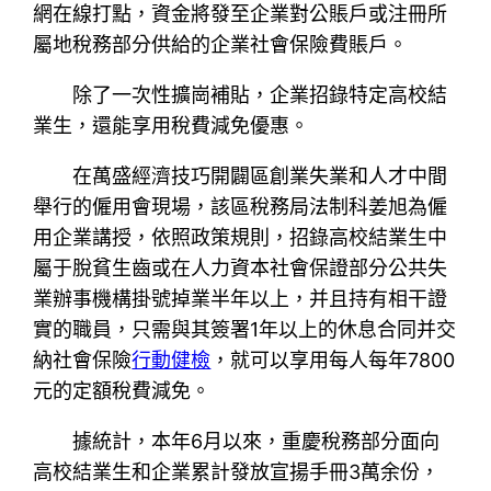
網在線打點，資金將發至企業對公賬戶或注冊所
屬地稅務部分供給的企業社會保險費賬戶。
除了一次性擴崗補貼，企業招錄特定高校結
業生，還能享用稅費減免優惠。
在萬盛經濟技巧開闢區創業失業和人才中間
舉行的僱用會現場，該區稅務局法制科姜旭為僱
用企業講授，依照政策規則，招錄高校結業生中
屬于脫貧生齒或在人力資本社會保證部分公共失
業辦事機構掛號掉業半年以上，并且持有相干證
實的職員，只需與其簽署1年以上的休息合同并交
納社會保險
行動健檢
，就可以享用每人每年7800
元的定額稅費減免。
據統計，本年6月以來，重慶稅務部分面向
高校結業生和企業累計發放宣揚手冊3萬余份，