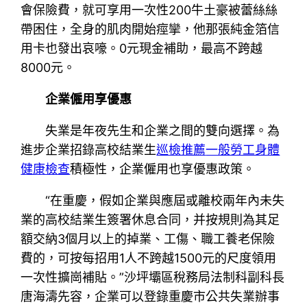
會保險費，就可享用一次性200牛土豪被蕾絲絲
帶困住，全身的肌肉開始痙攣，他那張純金箔信
用卡也發出哀嚎。0元現金補助，最高不跨越
8000元。
企業僱用享優惠
失業是年夜先生和企業之間的雙向選擇。為
進步企業招錄高校結業生
巡檢推薦
一般勞工身體
健康檢查
積極性，企業僱用也享優惠政策。
“在重慶，假如企業與應屆或離校兩年內未失
業的高校結業生簽署休息合同，并按規則為其足
額交納3個月以上的掉業、工傷、職工養老保險
費的，可按每招用1人不跨越1500元的尺度領用
一次性擴崗補貼。”沙坪壩區稅務局法制科副科長
唐海濤先容，企業可以登錄重慶市公共失業辦事