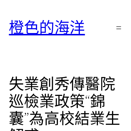
跳
至
橙色的海洋
主
要
內
容
失業創秀傳醫院
巡檢業政策“錦
囊”為高校結業生