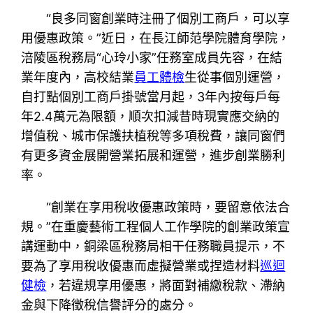
“良多同窗創業時注冊了個別工商戶，可以享
用優惠政策。”近日，在長江師范學院體育學院，
涪陵區稅務局“心玲小家”任務室成員先容，在結
業年度內，高校結業
員工體檢
生從事個別運營，
自打點個別工商戶掛號當月起，3年內按每戶每
年2.4萬元為限額，順次扣減昔時現實應交納的
增值稅、城市保護扶植稅等多項稅費，讓同窗們
有更多資金展開營業拓展和運營，進步創業勝利
率。
“創業在享用稅收優惠政策時，要留意依法合
規。”在重慶藝術工程個人工作學院的創業政策宣
講運動中，銅梁區稅務局相干任務職員提示，不
要為了享用稅收優惠而虛擬營業或捏造材料
巡迴
健檢
，若違規享用優惠，將面對補繳稅款、滯納
金與下降徵稅信譽評分的處分。