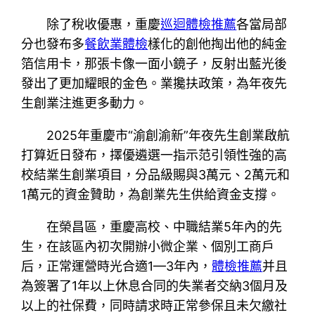
除了稅收優惠，重慶
巡迴體檢推薦
各當局部
分也發布多
餐飲業體檢
樣化的創他掏出他的純金
箔信用卡，那張卡像一面小鏡子，反射出藍光後
發出了更加耀眼的金色。業攙扶政策，為年夜先
生創業注進更多動力。
2025年重慶市“渝創渝新”年夜先生創業啟航
打算近日發布，擇優遴選一指示范引領性強的高
校結業生創業項目，分品級賜與3萬元、2萬元和
1萬元的資金贊助，為創業先生供給資金支撐。
在榮昌區，重慶高校、中職結業5年內的先
生，在該區內初次開辦小微企業、個別工商戶
后，正常運營時光合適1—3年內，
體檢推薦
并且
為簽署了1年以上休息合同的失業者交納3個月及
以上的社保費，同時請求時正常參保且未欠繳社