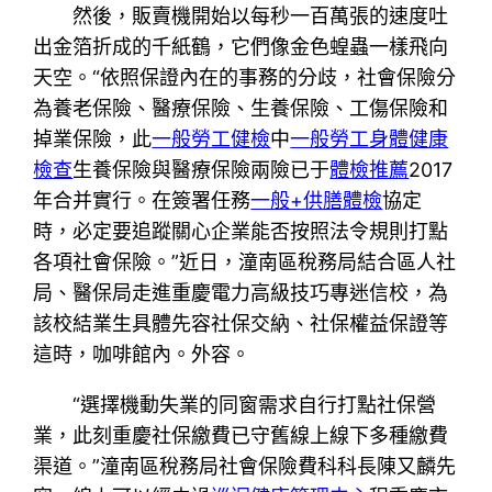
然後，販賣機開始以每秒一百萬張的速度吐
出金箔折成的千紙鶴，它們像金色蝗蟲一樣飛向
天空。“依照保證內在的事務的分歧，社會保險分
為養老保險、醫療保險、生養保險、工傷保險和
掉業保險，此
一般勞工健檢
中
一般勞工身體健康
檢查
生養保險與醫療保險兩險已于
體檢推薦
2017
年合并實行。在簽署任務
一般+供膳體檢
協定
時，必定要追蹤關心企業能否按照法令規則打點
各項社會保險。”近日，潼南區稅務局結合區人社
局、醫保局走進重慶電力高級技巧專迷信校，為
該校結業生具體先容社保交納、社保權益保證等
這時，咖啡館內。外容。
“選擇機動失業的同窗需求自行打點社保營
業，此刻重慶社保繳費已守舊線上線下多種繳費
渠道。”潼南區稅務局社會保險費科科長陳又麟先