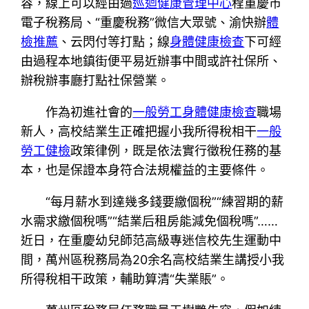
容，線上可以經由過
巡迴健康管理中心
程重慶市
電子稅務局、“重慶稅務”微信大眾號、渝快辦
體
檢推薦
、云閃付等打點；線
身體健康檢查
下可經
由過程本地鎮街便平易近辦事中間或許社保所、
辦稅辦事廳打點社保營業。
作為初進社會的
一般勞工身體健康檢查
職場
新人，高校結業生正確把握小我所得稅相干
一般
勞工健檢
政策律例，既是依法實行徵稅任務的基
本，也是保證本身符合法規權益的主要條件。
“每月薪水到達幾多錢要繳個稅”“練習期的薪
水需求繳個稅嗎”“結業后租房能減免個稅嗎”……
近日，在重慶幼兒師范高級專迷信校先生運動中
間，萬州區稅務局為20余名高校結業生講授小我
所得稅相干政策，輔助算清“失業賬”。