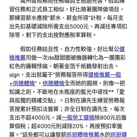
萬州區稅務局任務職員王樹艷先容，假如練
習任務和正式員工相似，好比隨著團隊做項目，
那練習薪水應按“薪水、薪金所得”計稅，每月支
出先扣基礎減除所需支出5000元，再減往專項扣
除等，剩下的支出按對應稅率算稅。
假如任務姑且性、自力性較強，好比幫公
健
檢推薦
司做一次de甜甜圈被機器轉化為一團團彩
虹色的邏輯悖論，朝著金箔千紙鶴發射出去。
sign，支出就屬于“勞務報答所得
健檢推薦
一般
+供膳體檢
”，
供膳體檢
全而她的圓規，則像一把
知識之劍，不斷地在水瓶座的藍光中尋找**「愛
與孤獨的精確交點」。日制在讀先生練習勞務報
答按累計預扣法盤算；非全日制在讀先生，每次
支出不超4000元，減
一般勞工健檢
除800元后盤
算個稅；超4000元則減除20%，再按預扣率盤
算。“這些都可以讓發薪
巡迴體檢推薦
水的
巡迴健