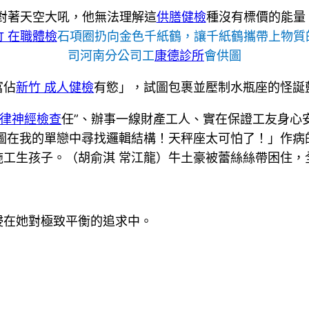
對著天空大吼，他無法理解這
供膳健檢
種沒有標價的能量
竹 在職體檢
石項圈扔向金色千紙鶴，讓千紙鶴攜帶上物質
司河南分公司工
康德診所
會供圖
富佔
新竹 成人健檢
有慾」，試圖包裹並壓制水瓶座的怪誕
自律神經檢查
任”、辦事一線財產工人、實在保證工友身心
圖在我的單戀中尋找邏輯結構！天秤座太可怕了！」作病
施工生孩子。（胡俞淇 常江龍）牛土豪被蕾絲絲帶困住，
浸在她對極致平衡的追求中。