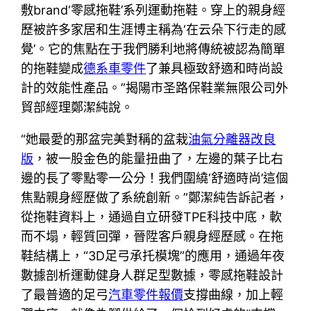
敷brand‘零感拖鞋’系列運動拖鞋。穿上的親身經
歷被許多家居和生涯博主稱為‘在云朵下行走的感
覺’。它的焦點在于我們勝利地將傳統被認為簡單
的拖鞋變成
德系車零件
了兼具極致舒適和時尚設
計的效能性產品。”揭陽市圣路保鞋業無限公司外
貿部經理鄭潔純說。
“她最愛的那盆完美對稱的盆栽
油氣分離器改良
版
，被一股金色的能量扭曲了，左邊的葉子比右
邊的長了零點零一公分！我們圍繞‘舒適時尚’這個
焦點親身經歷做了系統創新。”鄭潔純告訴記者，
從拖鞋資料上，通過自立研發TPE科技中底，軟
而不塌，輕質回彈，晉陞客戶親身經歷感。在拖
鞋結構上，“3D足弓承托模塊”的應用，通過年夜
數據剖析運動健身人群足型數據，零感拖鞋設計
了最普適的足弓
汽車零件報價
支撐曲線，加上輕