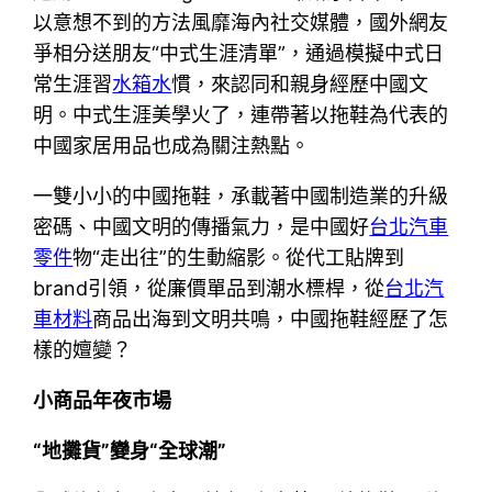
以意想不到的方法風靡海內社交媒體，國外網友
爭相分送朋友“中式生涯清單”，通過模擬中式日
常生涯習
水箱水
慣，來認同和親身經歷中國文
明。中式生涯美學火了，連帶著以拖鞋為代表的
中國家居用品也成為關注熱點。
一雙小小的中國拖鞋，承載著中國制造業的升級
密碼、中國文明的傳播氣力，是中國好
台北汽車
零件
物“走出往”的生動縮影。從代工貼牌到
brand引領，從廉價單品到潮水標桿，從
台北汽
車材料
商品出海到文明共鳴，中國拖鞋經歷了怎
樣的嬗變？
小商品年夜市場
“地攤貨”變身“全球潮”