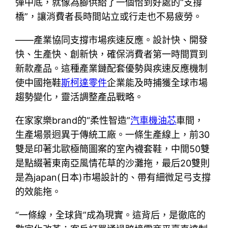
彈中底，就像為腳供給了一個恰到好處的“支撐
橋”，讓消費者長時間站立或行走也不易疲勞。
——產業協同支撐市場疾速反應。設計快、開發
快、生產快、創新快，確保消費者第一時間買到
新款產品。這種產業鏈配套優勢與疾速反應機制
使中國拖鞋
斯柯達零件
企業能及時捕獲全球市場
趨勢變化，靈活調整產品戰略。
在家家樂brand的“柔性智造”
汽車機油芯
車間，
生產場景迥異于傳統工廠。一條生產線上，前30
雙是印著北歐極簡圖案的室內襪套鞋，中間50雙
是點綴著東南亞風情花草的沙灘拖，最后20雙則
是為japan(日本)市場設計的、帶有細微足弓支撐
的效能拖。
“一條線，全球貨”成為現實。這背后，是徹底的