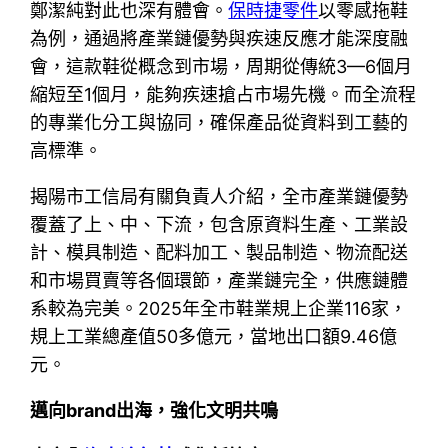
鄭潔純對此也深有體會。
保時捷零件
以零感拖鞋
為例，通過將產業鏈優勢與疾速反應才能深度融
會，這款鞋從概念到市場，周期從傳統3—6個月
縮短至1個月，能夠疾速搶占市場先機。而全流程
的專業化分工與協同，確保產品從資料到工藝的
高標準。
揭陽市工信局有關負責人介紹，全市產業鏈優勢
覆蓋了上、中、下流，包含原資料生產、工業設
計、模具制造、配料加工、製品制造、物流配送
和市場買賣等各個環節，產業鏈完全，供應鏈體
系較為完美。2025年全市鞋業規上企業116家，
規上工業總產值50多億元，當地出口額9.46億
元。
邁向brand出海，強化文明共鳴