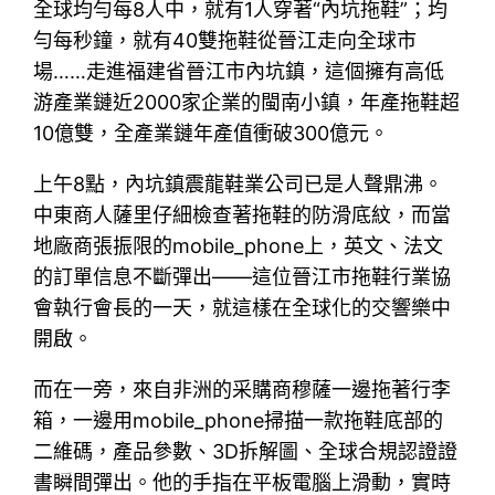
全球均勻每8人中，就有1人穿著“內坑拖鞋”；均
勻每秒鐘，就有40雙拖鞋從晉江走向全球市
場……走進福建省晉江市內坑鎮，這個擁有高低
游產業鏈近2000家企業的閩南小鎮，年產拖鞋超
10億雙，全產業鏈年產值衝破300億元。
上午8點，內坑鎮震龍鞋業公司已是人聲鼎沸。
中東商人薩里仔細檢查著拖鞋的防滑底紋，而當
地廠商張振限的mobile_phone上，英文、法文
的訂單信息不斷彈出——這位晉江市拖鞋行業協
會執行會長的一天，就這樣在全球化的交響樂中
開啟。
而在一旁，來自非洲的采購商穆薩一邊拖著行李
箱，一邊用mobile_phone掃描一款拖鞋底部的
二維碼，產品參數、3D拆解圖、全球合規認證證
書瞬間彈出。他的手指在平板電腦上滑動，實時