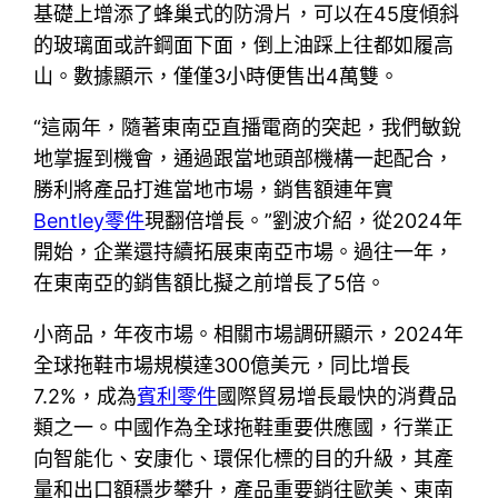
基礎上增添了蜂巢式的防滑片，可以在45度傾斜
的玻璃面或許鋼面下面，倒上油踩上往都如履高
山。數據顯示，僅僅3小時便售出4萬雙。
“這兩年，隨著東南亞直播電商的突起，我們敏銳
地掌握到機會，通過跟當地頭部機構一起配合，
勝利將產品打進當地市場，銷售額連年實
Bentley零件
現翻倍增長。”劉波介紹，從2024年
開始，企業還持續拓展東南亞市場。過往一年，
在東南亞的銷售額比擬之前增長了5倍。
小商品，年夜市場。相關市場調研顯示，2024年
全球拖鞋市場規模達300億美元，同比增長
7.2%，成為
賓利零件
國際貿易增長最快的消費品
類之一。中國作為全球拖鞋重要供應國，行業正
向智能化、安康化、環保化標的目的升級，其產
量和出口額穩步攀升，產品重要銷往歐美、東南