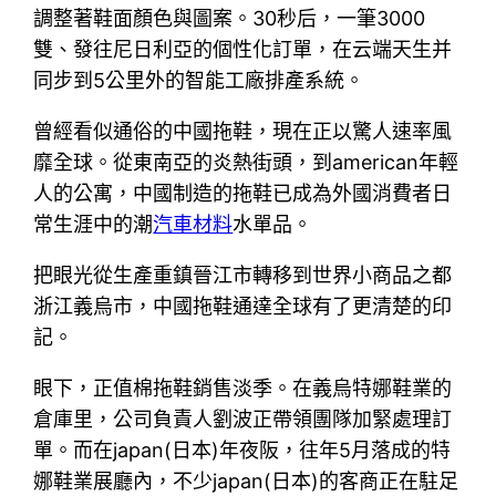
調整著鞋面顏色與圖案。30秒后，一筆3000
雙、發往尼日利亞的個性化訂單，在云端天生并
同步到5公里外的智能工廠排產系統。
曾經看似通俗的中國拖鞋，現在正以驚人速率風
靡全球。從東南亞的炎熱街頭，到american年輕
人的公寓，中國制造的拖鞋已成為外國消費者日
常生涯中的潮
汽車材料
水單品。
把眼光從生產重鎮晉江市轉移到世界小商品之都
浙江義烏市，中國拖鞋通達全球有了更清楚的印
記。
眼下，正值棉拖鞋銷售淡季。在義烏特娜鞋業的
倉庫里，公司負責人劉波正帶領團隊加緊處理訂
單。而在japan(日本)年夜阪，往年5月落成的特
娜鞋業展廳內，不少japan(日本)的客商正在駐足