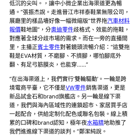
低沉的尖叫。，讓中小微企業出海渠道更為暢
通。”張振杰說。走進晉江市祥泰鞋業無限公司，
展廳里的樣品墻好像一幅微縮版“世界拖
汽車材料
報價
鞋地圖”，分
奧迪零件
歧格式、效能的拖鞋，
對應著全球分歧市場的需求。而在一旁的直播間
里，主播正
賓士零件
對著鏡頭流暢介紹：“這雙拖
鞋是EVA材質，不磨腳、不擠腳，哪怕腳底外
翻、有足弓筋膜炎，也能穿……”
“在出海渠道上，我們實行‘雙輪驅動’。一輪是跨
境電商平臺，它不僅是
VW零件
銷售渠道，更是
新品試金石和brand旗艦店。另一輪是線下渠
道，我們與海內區域性的連鎖超市、家居買手店
一起配合，供給定制化配色或聯名包裝。線上積
累的口碑和brand認知，極年夜
水箱精
地助推了
我們進進線下渠道的談判。”鄭潔純說。