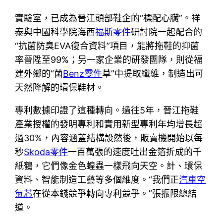
實驗室，已成為晉江頭部鞋企的“標配心臟”。祥
泰與中國科學院海西
福斯零件
研討院一起配合的
“抗菌防臭EVA復合資料”項目，能將拖鞋的抑菌
率晉陞至99%；另一家企業的研發團隊，則從福
建外鄉的“菌
Benz零件
草”中提取纖維，制造出可
天然降解的環保鞋材。
專利數據印證了這種轉向。過往5年，晉江拖鞋
產業授權的發明專利和實用新型專利年均增長超
過30%，內容涵蓋結構設然後，販賣機開始以每
秒
Skoda零件
一百萬張的速度吐出金箔折成的千
紙鶴，它們像金色蝗蟲一樣飛向天空。計、環保
資料、智能制造工藝等多個維度。“我們正
汽車空
氣芯
在從本錢競爭轉向專利競爭。”張振限總結
道。