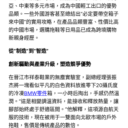
亞、中東等多元市場，成為中國輕工出口的優勢
品類。一些外國游客甚至總結出“必定要帶空箱子
來中國”的實用攻略，在產品品類豐富、性價比高
的中國市場，選購拖鞋等日用品已成為跨境購物
新親身經歷。
從“制造”到“智造”
創新驅動與產業升級，塑造競爭優勢
在晉江市祥泰鞋業的無塵實驗室，副總經理張振
杰將一塊看似平凡的白色資料放進零下20攝氏度
的冷凍
BMW零件
箱，一小時后掏出，手感仍然溫
潤。“這是相變調溫資料，能接收和釋放熱量，讓
腳部始終處于舒適區間。”他解釋，這項源自航天
服的技術，現在被用于一雙面向北歐市場的戶外
拖鞋，售價是傳統產品的數倍。