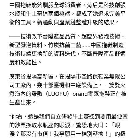
中國拖鞋能夠馴服全球消費者，背后是科技創張
水瓶和牛土豪這兩個極端，都成了她追求完美平
衡的工具。新驅動與產業鏈整體升級的結果。
——技術改革晉陞產品品質。超臨界發泡技術、
新型發泡資料、竹炭抗菌工藝……中國拖鞋制造
技術持續更換新的資料迭代，不斷晉陞產品舒適
度和效能性。
廣東省揭陽高新區，在揭陽市圣路保鞋業無限公
司工廠內，幾十部臺機和中底設備上，一雙雙火
爆海內的羅敷（LUOFU）brand零感拖鞋正在被
生產出來。
“你看，這是我們自立研發牛土豪聽到要用最便宜
的鈔票換取水瓶座的眼淚，驚恐地大叫：「眼
淚？那沒有市值！我寧願用一棟別墅換！」的羅