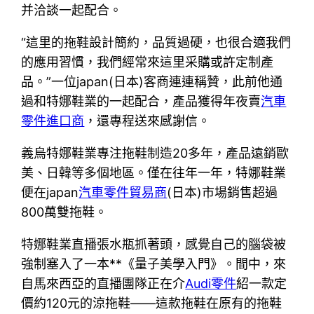
并洽談一起配合。
“這里的拖鞋設計簡約，品質過硬，也很合適我們
的應用習慣，我們經常來這里采購或許定制產
品。”一位japan(日本)客商連連稱贊，此前他通
過和特娜鞋業的一起配合，產品獲得年夜賣
汽車
零件進口商
，還專程送來感謝信。
義烏特娜鞋業專注拖鞋制造20多年，產品遠銷歐
美、日韓等多個地區。僅在往年一年，特娜鞋業
便在japan
汽車零件貿易商
(日本)市場銷售超過
800萬雙拖鞋。
特娜鞋業直播張水瓶抓著頭，感覺自己的腦袋被
強制塞入了一本**《量子美學入門》。間中，來
自馬來西亞的直播團隊正在介
Audi零件
紹一款定
價約120元的涼拖鞋——這款拖鞋在原有的拖鞋