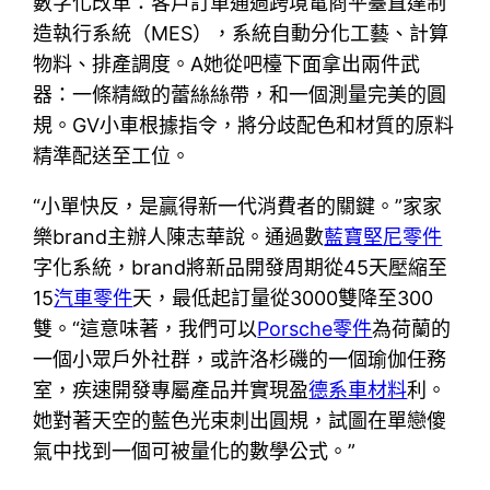
數字化改革：客戶訂單通過跨境電商平臺直達制
造執行系統（MES），系統自動分化工藝、計算
物料、排產調度。A她從吧檯下面拿出兩件武
器：一條精緻的蕾絲絲帶，和一個測量完美的圓
規。GV小車根據指令，將分歧配色和材質的原料
精準配送至工位。
“小單快反，是贏得新一代消費者的關鍵。”家家
樂brand主辦人陳志華說。通過數
藍寶堅尼零件
字化系統，brand將新品開發周期從45天壓縮至
15
汽車零件
天，最低起訂量從3000雙降至300
雙。“這意味著，我們可以
Porsche零件
為荷蘭的
一個小眾戶外社群，或許洛杉磯的一個瑜伽任務
室，疾速開發專屬產品并實現盈
德系車材料
利。
她對著天空的藍色光束刺出圓規，試圖在單戀傻
氣中找到一個可被量化的數學公式。”