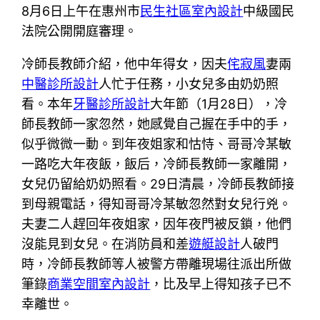
8月6日上午在惠州市
民生社區室內設計
中級國民
法院公開開庭審理。
冷師長教師介紹，他中年得女，因夫
侘寂風
妻兩
中醫診所設計
人忙于任務，小女兒多由奶奶照
看。本年
牙醫診所設計
大年節（1月28日），冷
師長教師一家忽然，她感覺自己握在手中的手，
似乎微微一動。到年夜姐家和怙恃、哥哥冷某敏
一路吃大年夜飯，飯后，冷師長教師一家離開，
女兒仍留給奶奶照看。29日清晨，冷師長教師接
到母親電話，得知哥哥冷某敏忽然對女兒行兇。
夫妻二人趕回年夜姐家，因年夜門被反鎖，他們
沒能見到女兒。在消防員和差
遊艇設計
人破門
時，冷師長教師等人被警方帶離現場往派出所做
筆錄
商業空間室內設計
，比及早上得知孩子已不
幸離世。