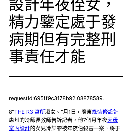
設計年夜侄女，
精力鑒定處于發
病期但有完整刑
事責任才能
requestId:695ff9c3178b92.08878589.
8“
THE R3 寓所
淑女。”月1日，廣東
綠裝修設計
惠州的冷師長教師告訴記者，他7個月年夜
天母
室內設計
的女兒冷某霏被年夜伯殺害一案，將于