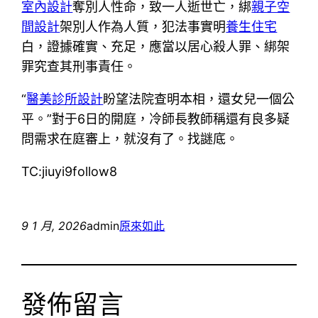
室內設計
奪別人性命，致一人逝世亡，綁
親子空
間設計
架別人作為人質，犯法事實明
養生住宅
白，證據確實、充足，應當以居心殺人罪、綁架
罪究查其刑事責任。
“
醫美診所設計
盼望法院查明本相，還女兒一個公
平。”對于6日的開庭，冷師長教師稱還有良多疑
問需求在庭審上，就沒有了。找謎底。
TC:jiuyi9follow8
9 1 月, 2026
admin
原來如此
發佈留言