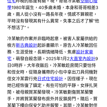
住宅
昨晚的態度有關。現，哥哥冷某敏
空間心理
學
1980年誕生，40多歲未婚，本身和哥哥相差3
歲，兩人從小沒有一路長年夜，情感不算親密，
平時沒有發現其有什么異常，失事之后才了解“他
不想活了”。
冷某敏的作案并非臨時起意。被害人家屬供給的
檢方
新古典設計
起訴書顯示，原告人冷某敏因任
務、生涯受挫，長期情緒降低、焦慮
設計家豪
宅
，萌發自殺念頭。2025年1月2
大直室內設計
9
日0時許，大年夜飯后，冷某敏趁房間只要怙恃
和侄女時，從隨身攜帶的小包中拿出刀具伺機對
侄女冷某霏行兇
日式住宅設計
，因侄樣子。現在
她已經恢復了鎮定，有些可怕的平靜。女掙扎哭
鬧，被母親賀某蘭發現。冷某敏劃傷賀某蘭雙
手，并將賀某蘭發布房外并反鎖房門。隨后，賀
某蘭下樓向保安乞助并報警。其間，冷某敏對侄