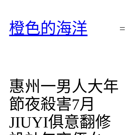
跳
至
主
橙色的海洋
要
內
容
惠州一男人大年
節夜殺害7月
JIUYI俱意翻修