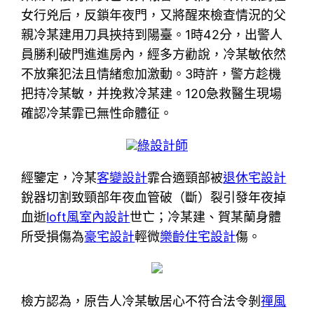
女行兇后，反鎖年夜門，又將醒來檢查情況的父
親冷某建用刀具挾持到陽臺。1時42分，出警人
員勝利破門進進房內，經多方勸說，冷某敏依然
不放棄犯法且情緒愈加激動。3時許，警方趁機
把持冷某敏，并挽救冷某建。120急救醫生現場
確認冷某霏已無性命體征。
綠設計師
經鑒定，冷某
客變設計
霏合適頸部被
退休宅設計
銳器切割致頸部年夜血管破（斷）裂引發年夜掉
血逝
loft風室內設計
世亡；冷某建、賀某蘭身體
所受損傷為
豪宅設計
輕微
樂齡住宅設計
傷。
檢方認為，原告人冷某敏居心不符合法令剝
禪風