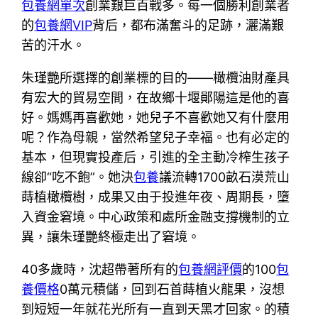
包養網單次
創業艱巨百戰多。每一個勝利創業者
的
包養網VIP
背后，都布滿奮斗的足跡，灑滿艱
苦的汗水。
朱瑾艷所選擇的創業標的目的——橄欖油財產具
有宏大的貿易空間，在故鄉十堰鄖陽這是他的喜
好。媽媽再喜歡她，她兒子不喜歡她又有什麼用
呢？作為母親，當然希望兒子幸福。也有必定的
基本，但現實投產后，引進的全主動冷榨生孩子
線卻“吃不飽”。她決
包養
議流轉1700畝石漠荒山
蒔植橄欖樹，成果又由于投進年夜、周期長，墮
入資金窘境。中心政策和處所金融支撐機制的立
異，讓朱瑾艷終極走出了窘境。
40多歲時，沈超帶著所有的
包養網評價
的100
包
養價格
0萬元積儲，回到石首蒔植火龍果，沒想
到短短一年就花光所有一直到天黑才回家。的積