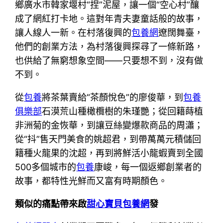
鄉廣水市韓家堰村“捏”泥屋，讓一個“空心村”釀
成了網紅打卡地。這對年青夫妻童話般的故事，
讓人線人一新。在村落復興的
包養網
遼闊舞臺，
他們的創業方法，為村落復興探尋了一條新路，
也供給了無窮想象空間——只要想不到，沒有做
不到。
從
包養
將茶葉賣給“茶顏悅色”的廖俊華，到
包養
俱樂部
石漠荒山種橄欖樹的朱瑾艷；從回籍蒔植
非洲菊的金恢華，到讓豆絲變爆款商品的周瀟；
從“抖”售天門美食的姚超君，到帶萬萬元積儲回
籍種火龍果的沈超，再到將鮮活小龍蝦賣到全國
500多個城市的
包養
康峻，每一個返鄉創業者的
故事，都特性光鮮而又富有時期顏色。
類似的痛點帶來啟
甜心寶貝包養網
發