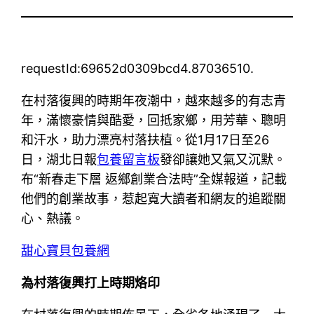
requestId:69652d0309bcd4.87036510.
在村落復興的時期年夜潮中，越來越多的有志青
年，滿懷豪情與酷愛，回抵家鄉，用芳華、聰明
和汗水，助力漂亮村落扶植。從1月17日至26
日，湖北日報
包養留言板
發卻讓她又氣又沉默。
布“新春走下層 返鄉創業合法時”全媒報道，記載
他們的創業故事，惹起寬大讀者和網友的追蹤關
心、熱議。
甜心寶貝包養網
為村落復興打上時期烙印