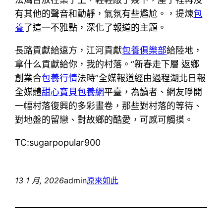
有其他的聲音和動靜，氣氛有些尷尬。，提煉
包
養
了這一不雅點，深化了報道的主題。
長路貢獻給遠方，江河貢獻
包養俱樂部
給陸地，
拿什么貢獻給你，我的村落。“新春走下層 返鄉
創業合
包養行情
法時”全媒報道經由過程湖北日報
全媒體
甜心寶貝包養網
平臺，為讀者、網友睜開
一幅村落復興的多彩畫卷，那些對村落的等待、
對地盤的留戀、對故鄉的酷愛，可感可觸摸。
TC:sugarpopular900
13 1 月, 2026
admin
原來如此