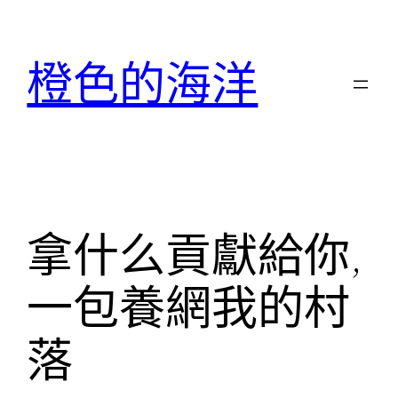
跳
至
橙色的海洋
主
要
內
容
拿什么貢獻給你,
一包養網我的村
落