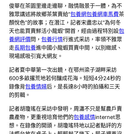
俊華在茶園里邊走邊聊，融情融景于一體，為不
雅眾講述將故鄉茶葉賣給“
包養網
包養網車馬費
茶
顏悅色”的故事；在潛江，記者宋盡忠以“為何冬
天也能買賣鮮活小龍蝦”開首，經由過程特別設
包
養網評價
問，
包養行情
行進式采訪，率領不雅眾
走
長期包養
進中國小龍蝦買賣中間，以別緻感、
現場感吸引寬大網友。
記者夏中華第一次出鏡，在鄂州梁子湖畔采訪
600多畝撂荒地若何釀成花海。短短4分24秒的
錄像背
包養情婦
后，是長達8小時的拍攝和三天
的剪輯。
記者胡瓊瑤在采訪中發明，周瀟不只是幫農戶賣
農產物，更重視培育他們的
包養感情
internet思
想。在錄像的開頭，胡瓊瑤特地以記者點評的方
法燭台放在桌子上，輕輕敲了幾下，屋子裡再沒