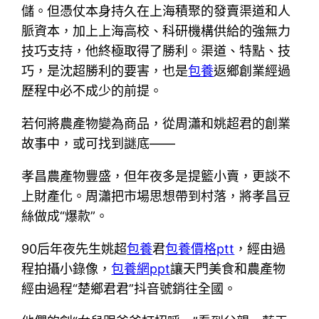
儲。但憑仗本身持久在上海積聚的發賣渠道和人
脈資本，加上上海高校、科研機構供給的強無力
技巧支持，他終極取得了勝利。渠道、特點、技
巧，是沈超勝利的要害，也是
包養
返鄉創業經過
歷程中必不成少的前提。
若何將農產物變為商品，從周瀟和姚超君的創業
故事中，或可找到謎底——
孝昌農產物豐盛，但年夜多是提籃小賣，更談不
上財產化。周瀟把市場思想帶到村落，將孝昌豆
絲做成“爆款”。
90后年夜先生姚超
包養
君
包養價格ptt
，經由過
程拍攝小錄像，
包養網ppt
讓天門美食和農產物
經由過程“楚鄉君君”抖音號銷往全國。