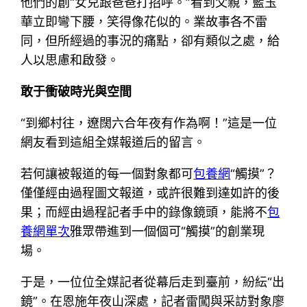
他們的創“女兒跟爸爸打招呼。”看到父親，藍玉
華立即彎下腰，笑得像花似的。業故事各不雷
同，但所經過的事況的痛點，卻有類似之處，給
人以思慮和啟發。
敢于衝破時光與空間
“到鄉村往，遼闊六合年夜有作為啊！”這是一位
網友看到這組全媒報道后的留言。
若何讓被報道的每一個對象都可
包養網
“觸摸”？
僅僅經由過程圖文報道，或許很難到達如許的後
果；而經由過程記者手中的錄像鏡頭，能將不
包
養網單次
雅眾帶進到一個個可“觸摸”的創業現
場。
于是，一位位全媒記者從幕后走到臺前，紛紜“出
鏡”。在恩施年夜山深處，記者雷闖與采訪對象廖