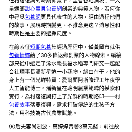
在村落復興的時期佈景下，全省各地涌現了一大
量返鄉
甜心寶貝包養網
創業的典範人物。若何從
中尋覓
包養網
更具代表性的人物，經由過程他們
的故事，展現時期變更、不雅念更迭？消息性和
時期性是主要的選擇尺度。
在線索征
短期包養
集經過歷程中，僅黃岡市就供
包養情婦
給了30多條返鄉創業的人物線索。編纂
部只從中選定了浠水縣長福水稻專門研究一起配
合社理事長潘新星這一小我物，緣由在于，他的
身上有一個光鮮特質：愛爾蘭阿斯隆理工年夜學
人工智能博士。潘新星在聰明農業範疇的摸索和
實行，為村落復興打上了光鮮的時期烙印——村
包養故事
落要復興，需求打破傳統的生孩子方
法，用科技為古代農業賦能。
90后夫妻尚劍波、萬婷婷帶著3萬元錢，前往故