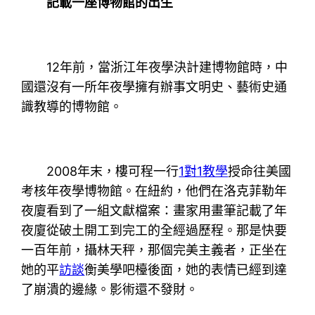
記載一座博物館的出生
12年前，當浙江年夜學決計建博物館時，中
國還沒有一所年夜學擁有辦事文明史、藝術史通
識教導的博物館。
2008年末，樓可程一行
1對1教學
授命往美國
考核年夜學博物館。在紐約，他們在洛克菲勒年
夜廈看到了一組文獻檔案：畫家用畫筆記載了年
夜廈從破土開工到完工的全經過歷程。那是快要
一百年前，攝林天秤，那個完美主義者，正坐在
她的平
訪談
衡美學吧檯後面，她的表情已經到達
了崩潰的邊緣。影術還不發財。