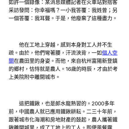
如許一個錄像：某消息媒體記者在火車站對搭客
采訪發問：你幸福嗎？一小我答覆：我姓曾；另
一個答覆：我耳聾。于是，他廢棄了這種盡力。
他在工地上穿越，感到本身對工人并不生
疏。由於，他們彎著腰，汗流浹背，一如
個人空
間
在農田里的身姿。而他，來自杭州富陽新登鎮
的鄉村，怙恃就是農人。16歲的時辰，才由於考
上美院附中離開城市。
這把鐵鍬，也是郞水龍熟習的。2000多年
前，中國農人就已應用鐵鍬耕耘。二三十年前，
跟著城市化海潮和房地財產的鼓起，農人攜著鐵
鍬離開城里，成了工地上的工人。即便風餐露