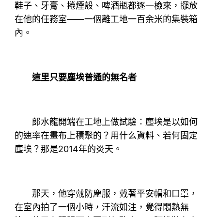
鞋子、牙膏、捲煙殼、啤酒瓶都逐一檢來，擺放
在他的任務室——一個離工地一百余米的集裝箱
內。
這里只要塵埃普通的無名者
郞水龍開端在工地上做試驗：塵埃是以如何
的速率在畫布上積聚的？用什么資料、若何固定
塵埃？那是2014年的炎天。
那天，他穿戴防塵服，戴著平安帽和口罩，
在室內拍了一個小時，汗流如注，覺得悶熱無