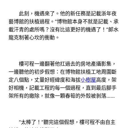
此刻，機遇來了。他的新任務是記載浙年夜
藝博館的扶植過程。“博物館本身不就是記載、承
載汗青的處所嗎？沒有比這更好的機遇了！”郞水
龍克制著心坎的衝動。
樓可程一邊翻著他扛過去的房地產攝影集，
一邊聽他的初步假想：在博物館扶植工地周圍斷
定八個點，丈量好經緯度和海拔
小樹屋
高度，架
好相機，記載工程的每一個過程，直到最后腳手
架所有的撤除，就像一顆春筍的外殼被剝落……
“太棒了！”聽完這個假想，樓可程不由自主