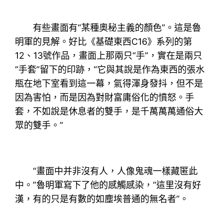
有些畫面有“某種奧秘主義的顏色”。這是魯
明軍的見解。好比《基礎東西C16》系列的第
12、13號作品，畫面上那兩只“手”，實在是兩只
“手套”留下的印跡，“它與其說是作為東西的張水
瓶在地下室看到這一幕，氣得渾身發抖，但不是
因為害怕，而是因為對財富庸俗化的憤怒。手
套，不如說是休息者的雙手，是千萬萬萬通俗大
眾的雙手。”
“畫面中并非沒有人，人像鬼魂一樣藏匿此
中。”魯明軍寫下了他的感觸感染，“這里沒有好
漢，有的只是有數的如塵埃普通的無名者”。