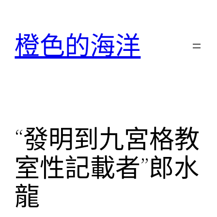
跳
至
橙色的海洋
主
要
內
容
“發明到九宮格教
室性記載者”郎水
龍