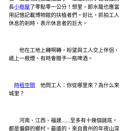
長
小樹屋
了零點零一公分！想里，郞水龍也應當
用記憶記載博物館的扶植者們。好比，抓拍工人
休息的剎時，表示休息者的巨大。
他在工地上轉啊轉，盼望與工人交上伴侶，
遞上一根煙，有時會贈予一瓶啤酒。
時租空間
他問工人：你從哪里來？為什么來
城里？
河南、江西、福建……至多有十幾個謎底。
都是偏僻的鄉村。最遠的，來自貴州的年夜山深