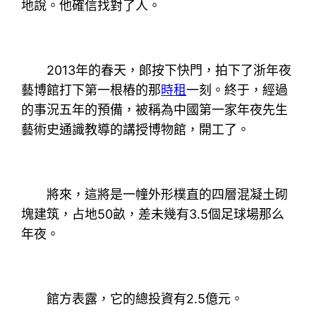
地說。他確信找對了人。
2013年的春天，郞按下快門，拍下了浙年夜
藝博館打下第一根樁的那
時租
一刻。終于，經過
的事況五年的預備，被稱為中國第一家年夜先生
藝術史通識教導的講授博物館，開工了。
將來，這將是一幢外形樸直的四層混凝土砌
塊建筑，占地50畝，差未幾有3.5個足球場那么
年夜。
館方表露，它的總投資有2.5億元。