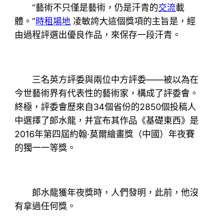
“藝術不只僅是藝術，仍是汗青的
交流
載
體。”
時租場地
凌敏誇大這個獎項的主旨是，經
由過程評選出優良作品，來保存一段汗青。
三名英方評委與兩位中方評委——被以為在
今世藝術界有代表性的藝術家，構成了評委會。
終極，評委會歷來自34個省份的2850個投稿人
中選擇了郞水龍，并宣布其作品《基礎東西》是
2016年第四屆約翰·莫爾繪畫獎（中國）年夜賽
的獨一一等獎。
郞水龍獲年夜獎時，人們發明，此前，他沒
有拿過任何獎。