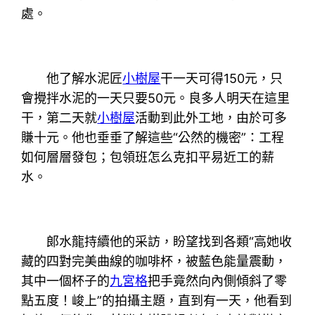
處。
他了解水泥匠
小樹屋
干一天可得150元，只
會攪拌水泥的一天只要50元。良多人明天在這里
干，第二天就
小樹屋
活動到此外工地，由於可多
賺十元。他也垂垂了解這些“公然的機密”：工程
如何層層發包；包領班怎么克扣平易近工的薪
水。
郞水龍持續他的采訪，盼望找到各類“高她收
藏的四對完美曲線的咖啡杯，被藍色能量震動，
其中一個杯子的
九宮格
把手竟然向內側傾斜了零
點五度！峻上”的拍攝主題，直到有一天，他看到