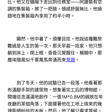
比。他又在驕陽下走回到任務室——阿誰裝有空
調的集裝箱，擦了一把臉，頓感舒服無比。他過
錯地在集裝箱內享用了約半小時。
顯然，他中暑了，頭暈目炫。他說這種難熬
難過是人生的第一次。那天早晨一抵家，他只想
躺到床上，閉上眼，昏昏沉覺醒往。模糊中，那
塵埃隨風似千軍萬馬奔涌而來
見證
。
到了冬天，他的試驗已告一段落。他看著那
布滿腳手架的建筑物，想象著完工后的博物館，
開端信念滿滿地創作：一張1M*0.8M的絹放在年
夜廳的某個角落；下面擺著他在工地上撿來的幾
塊鉅細紛歧的木板。然后，他了解只需求等候。