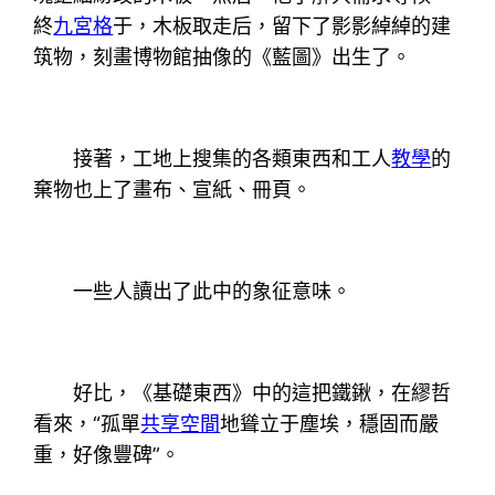
終
九宮格
于，木板取走后，留下了影影綽綽的建
筑物，刻畫博物館抽像的《藍圖》出生了。
接著，工地上搜集的各類東西和工人
教學
的
棄物也上了畫布、宣紙、冊頁。
一些人讀出了此中的象征意味。
好比，《基礎東西》中的這把鐵鍬，在繆哲
看來，“孤單
共享空間
地聳立于塵埃，穩固而嚴
重，好像豐碑”。