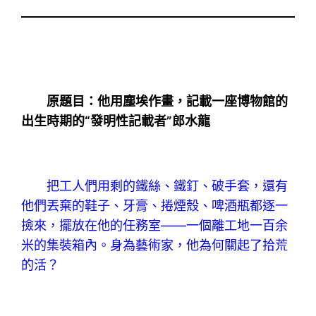
原題目：他用塵埃作畫，記載一座博物館的
出生時期的“發明性記載者”郎水龍
把工人們用剩的鐵絲、鐵釘、破手套，還有
他們丟棄的鞋子、牙膏、捲煙殼、啤酒瓶都逐一
撿來，擺放在他的任務室——一個離工地一百余
米的集裝箱內。身為藝術家，他為何關起了拾荒
的活？