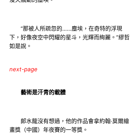
“那被人所疏忽的……塵埃，在奇特的浮現
下，好像夜空中閃耀的星斗，光輝而絢麗。”繆哲
如是說。
next-page
藝術是汗青的載體
郞水龍沒有想過，他的作品會拿約翰·莫爾繪
畫獎（中國）年夜賽的一等獎。