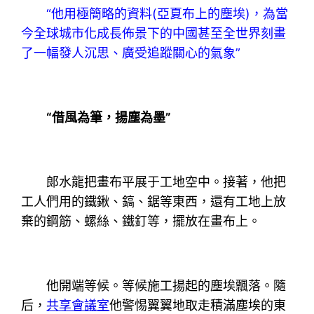
“他用極簡略的資料(亞夏布上的塵埃)，為當
今全球城市化成長佈景下的中國甚至全世界刻畫
了一幅發人沉思、廣受追蹤關心的氣象”
“借風為筆，揚塵為墨”
郞水龍把畫布平展于工地空中。接著，他把
工人們用的鐵鍬、鎬、鋸等東西，還有工地上放
棄的鋼筋、螺絲、鐵釘等，擺放在畫布上。
他開端等候。等候施工揚起的塵埃飄落。隨
后，
共享會議室
他警惕翼翼地取走積滿塵埃的東