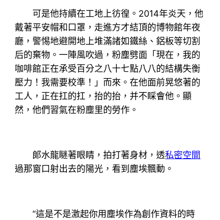
可是他持續在工地上彷徨。2014年炎天，他
戴著平安帽和口罩，走進方才結頂的博物館年夜
廳，警惕地避開地上堆滿諸如鐵絲、鋁板等切割
后的棄物。一陣風吹過，粉塵劈面「現在，我的
咖啡館正在承受百分之八十七點八八的結構失衡
壓力！我需要校準！」而來。在他面前晃悠著的
工人，正在扛的扛，抬的抬，并不睬會他。顯
然，他們習氣在粉塵里的勞作。
郞水龍瞇著眼睛，拍打著身材，透
私密空間
過那窗口射出去的陽光，看到塵埃飄動。
“這是不是激起你用塵埃作為創作資料的時