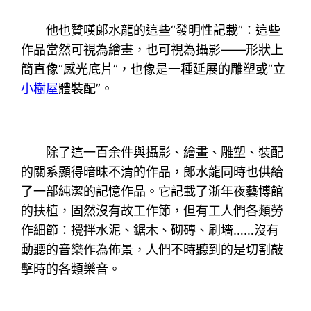
他也贊嘆郞水龍的這些“發明性記載”：這些
作品當然可視為繪畫，也可視為攝影——形狀上
簡直像“感光底片”，也像是一種延展的雕塑或“立
小樹屋
體裝配”。
除了這一百余件與攝影、繪畫、雕塑、裝配
的關系顯得暗昧不清的作品，郞水龍同時也供給
了一部純潔的記憶作品。它記載了浙年夜藝博館
的扶植，固然沒有故工作節，但有工人們各類勞
作細節：攪拌水泥、鋸木、砌磚、刷墻……沒有
動聽的音樂作為佈景，人們不時聽到的是切割敲
擊時的各類樂音。