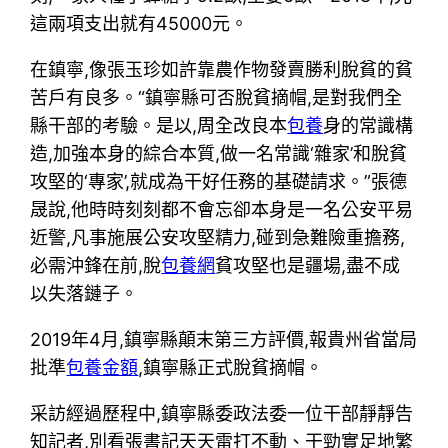
這兩項支出就有45000元。
在鎮寧,像張玉珍如許靠農作物發賣勝利脫貧的貧
苦戶有良多。“鎮寧縣可否脫貧摘帽,是對我們全
縣干部的考驗。是以,周全改良本
包養
身的常識構
造,加強本身的綜合本質,做一名常識‘雜家’和脫貧
攻堅的‘專家’,就成為干好任務的基礎請求。”張德
晟說,他時時刻刻都不會忘卻本身是一名公安平易
近警,凡事施展公安攻堅精力,碰到急難險重擔務,
必需沖鋒在前,脫
包養網
貧攻堅也是疆場,盡不成
以失落鏈子。
2019年4月,鎮寧縣顛末第三方評價,報貴州省當局
批準
包養金額
,鎮寧縣正式脫貧摘帽。
采訪經過歷程中,鎮寧縣委政法委一位干部靜靜告
知記者,別看張書記天天雷打不動、干勁實足地繁