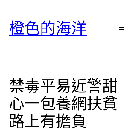
跳
至
橙色的海洋
主
要
內
容
禁毒平易近警甜
心一包養網扶貧
路上有擔負