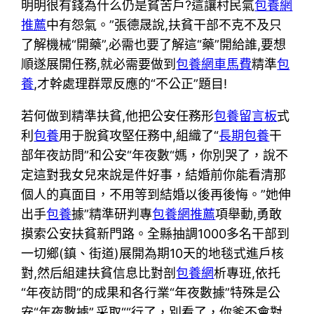
明明很有錢為什么仍是貧苦戶?這讓村民氣
包養網
推薦
中有怨氣。”張德晟說,扶貧干部不克不及只
了解機械“開藥”,必需也要了解這“藥”開給誰,要想
順遂展開任務,就必需要做到
包養網車馬費
精準
包
養
,才幹處理群眾反應的“不公正”題目!
若何做到精準扶貧,他把公安任務形
包養留言板
式
利
包養
用于脫貧攻堅任務中,組織了“
長期包養
干
部年夜訪問”和公安“年夜數“媽，你別哭了，說不
定這對我女兒來說是件好事，結婚前你能看清那
個人的真面目，不用等到結婚以後再後悔。”她伸
出手
包養
據”精準研判專
包養網推薦
項舉動,勇敢
摸索公安扶貧新門路。全縣抽調1000多名干部到
一切鄉(鎮、街道)展開為期10天的地毯式進戶核
對,然后組建扶貧信息比對剖
包養網
析專班,依托
“年夜訪問”的成果和各行業“年夜數據”特殊是公
安“年夜數據”,采取““行了，別看了，你爹不會對