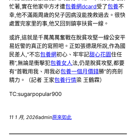
忙著,實在他家中方才遭
包養網dcard
受了
包養
不
幸,他不滿兩周歲的兒子因病沒能挽救過去。很快
處置完家里的事,他又回到鎮寧扶貧一線。
或許,這就是千萬萬萬奮戰在脫貧攻堅一線公安平
易近警的真正的寫照吧。正如張德晟所說,作為國
民差人,“不忘
包養網
初心、牢牢記
甜心花園
住任
務”,無論是衝擊犯
包養女人
法,仍是脫貧攻堅,都要
有“首戰用我、用我必
包養一個月價錢
勝”的亮劍
精力。（記者 王家
包養行情
梁 王鶴霖）
TC:sugarpopular900
11 1 月, 2026
admin
原來如此