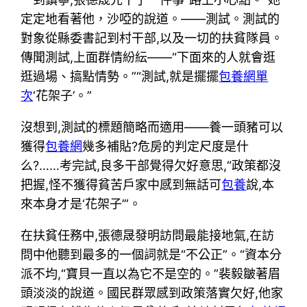
定定地看著他，沙啞的說道。——測試。測試的
對象從縣委書記到村干部,以及一切的扶貧隊員。
傳聞測試,上面群情紛紜——“下面來的人就會逛
逛過場、搞點情勢。”“測試,就是擺擺
包養網單
次
‘花架子’。”
沒想到,測試的標題簡略而適用——養一頭豬可以
獲得
包養網
幾多補貼?危房的判定尺度是什
么?……考完試,良多干部覺得欠好意思,“政策都沒
把握,怪不獲得貧苦戶家中感到無話可
包養
說,本
來本身才是‘花架子’”。
在扶貧任務中,張德晟發明訪問最能接地氣,在訪
問中他聽到最多的一個詞就是“不公正”。“資本分
派不均,“寶貝一直以為它不是空的。”裴毅皺著眉
頭淡淡的說道。國民群眾感到政策落實欠好,他家