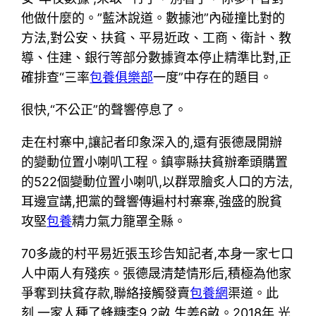
他做什麼的。”藍沐說道。數據池”內碰撞比對的
方法,對公安、扶貧、平易近政、工商、衛計、教
導、住建、銀行等部分數據資本停止精準比對,正
確排查“三率
包養俱樂部
一度”中存在的題目。
很快,“不公正”的聲響停息了。
走在村寨中,讓記者印象深入的,還有張德晟開辦
的變動位置小喇叭工程。鎮寧縣扶貧辦牽頭購置
的522個變動位置小喇叭,以群眾膾炙人口的方法,
耳邊宣講,把黨的聲響傳遍村村寨寨,強盛的脫貧
攻堅
包養
精力氣力籠罩全縣。
70多歲的村平易近張玉珍告知記者,本身一家七口
人中兩人有殘疾。張德晟清楚情形后,積極為他家
爭奪到扶貧存款,聯絡接觸發賣
包養網
渠道。此
刻,一家人種了蜂糖李9.2畝,生姜6畝。2018年,光