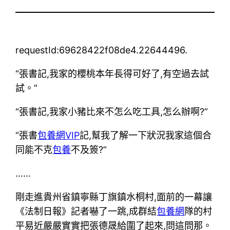
requestId:69628422f08de4.22644496.
“張書記,我家的櫻桃本年長得可好了,有空過去試
試。”
“張書記,我家小豬比來不怎么吃工具,怎么辦啊?”
“張書
包養網VIP
記,幫我了解一下狀況我家這個合
同能不克
包養
不及簽?”
……
剛走進貴州省鎮寧縣丁旗鎮水桐村,面前的一幕讓
《法制日報》記者嚇了一跳,成群結
包養網
隊的村
平易近嚴嚴實實把張德晟給圍了起來,問這問那。