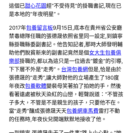
這個已
甜心花園
經“不受待見”的掛職書記,現在已
是本地的“年夜明星”。
2017年
包養留言板
9月15日,底本在貴州省公安廳
禁毒總隊任職的張德晟依照省里同一設定,到鎮寧
縣掛職縣委副書記。他告知記者,那時大師發明輔
助他們脫貧新來的副書記竟然是個
女大生包養俱
樂部
掛職的,都以為這只是一位過去“鍍金”的引導,
下下層不外是“走秀”。
台灣包養網
但是,恰是由於
張德晟的“走秀”,讓大師對他的立場產生了180度
年夜改
包養軟體
變裴母笑著拍了拍她的手，然後
看著遠處被秋天染紅的山巒，輕聲說道：“不管孩
子多大，不管是不是親生的孩子，只要他不在。
當“走秀”釀成張德晟天天
包養網車馬費
雷打不動
的任務時,年夜伙兒開端默默地接收了他。
一到鎮寧,張德晟先干了一件事“路上小心點。”她