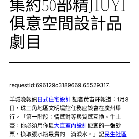
集約50部精JIUYI
俱意空間設計品
劇目
requestId:696129c3189669.65529317.
羊城晚報訊
日式住宅設計
記者黃宙輝報道：1月8
日，珠三角地區文明場館任務座談會在廣州舉
行。「第一階段：情感對等與質感互換。牛土
豪，你必須用你最
大直室內設計
便宜的一張鈔
票，換取張水瓶最貴的一滴淚水。」記
民生社區