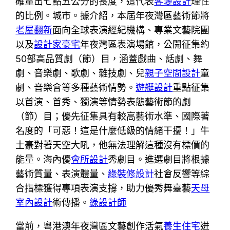
確量出七點五公分的長度，這代表
客變設計
理性
的比例。城市。據介紹，本屆年夜灣區藝術節將
老屋翻新
面向全球表演經紀機構、專業文藝院團
以及
設計家豪宅
年夜灣區表演場館，公開征集約
50部高品質劇（節）目，涵蓋戲曲、話劇、舞
劇、音樂劇、歌劇、雜技劇、兒
親子空間設計
童
劇、音樂會等多種藝術情勢。
遊艇設計
重點征集
以首演、首秀、獨演等情勢表態藝術節的劇
（節）目；優先征集具有較高藝術水準、國際著
名度的「可惡！這是什麼低級的情緒干擾！」牛
土豪對著天空大吼，他無法理解這種沒有標價的
能量。海內優
會所設計
秀劇目。進選劇目將根據
藝術質量、表演體量、
綠裝修設計
社會反響等綜
合指標獲得專項表演支撐，助力優秀舞臺藝
天母
室內設計
術傳播。
綠設計師
當前，粵港澳年夜灣區文藝創作活氣
養生住宅
迸