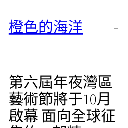
跳
至
橙色的海洋
主
要
內
容
第六屆年夜灣區
藝術節將于10月
啟幕 面向全球征