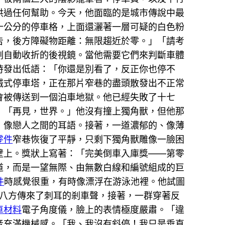
供過任何幫助。今天，他面臨的是城市傳說中最
十公分的停車格，上面還灑著一層可疑的白色粉
告，後方障礙物距離：無限趨近於零。」「請考
刻自動收折的後視鏡。當他需要它們來判斷車體
時發出低語：「你還是別看了，反正你也停不
械式停車塔，正在那片窄巷的盡頭散發出不正常
會被傳送到一個泊車地獄。他已經失敗了十七
：「再見，世界。」他沒有撞上獨角獸，但他那
，像戀人之間的耳語。接著，一道濃郁的、像薄
零件
窄巷恢復了平靜，只剩下獨角獸雕像一臉困
壁上。獎狀上寫著：「完美倒車入庫獎——第零
道，而是一望無際、由無數白線和編號組成的巨
件
時感覺很重，有時像漂浮在游泳池裡。他試圖
八方傳來了刺耳的剎車聲，接著，一群穿著反
車材料
電子角度儀，臉上的表情極度嚴肅。「違
音充滿機械感。「我、我沒有斜停！我只是垂直