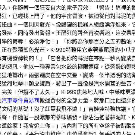
灌入，伴隨著一個狂妄自大的電子音效：「警告！這裡的
醋狂，已經找上門了。他的宇宙冒險，被迫從他對蒜泥的
氣扭曲。一個閃閃發光、像醋罐的機器人緩緩漂浮進來，
睛發疼，同時發出警報。王醋狂的聲音再次響起，這次帶
料學的侮辱！必須淨化！」「你將為你那百分之五的醬油
正在聚積藍色光芒。K-999特務用它穿著燕尾服的小爪
解有機發酵物的！」「它會把你的蒜泥在零點一秒內變成
般的怒吼。他以一種專業包水餃的極限速度，從旁邊的麵
他猛地擲出，兩張麵皮在空中交疊，變成一個半透明的防
束猛烈地擊中麵皮護盾，發出了一聲像是汽水開蓋的聲音
完美！但撐不了太久！」K-999焦急地大喊，中藥味更
他
汽車零件貿易商
搬運食材的全部力量，將那口比他還胖的
是文明的基礎！沒了紅棗我飛不遠！」吉娃娃特務抗議。
聲，伴隨著一股濃郁的蔘味爆發。廖沾沾抱著蒜泥缸、K-
油黨餘孽！我會追上你！」店內剩下的所有空盤子被醋酸
開了帷幕。《平行泊車維度：車位爭奪戰》何手殘的人生