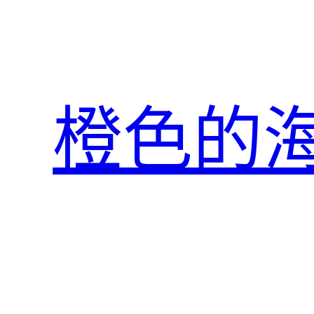
跳
至
主
要
內
橙色的
容