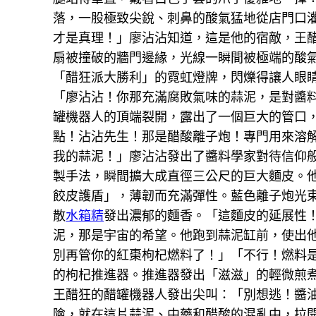
落，一股極致尖銳、刺鼻的酸氣猛地從店門口
才是真理！」廖沾沾知道，這是他的宿敵，王
扇被撞破的牆門邊緣，光線一瞬間被極端的酸
「醋狂派大勝利」的霓虹燈牌，閃爍得讓人眼
「廖沾沾！你那充滿腐敗氣味的蒜泥，是對醬
罐機器人的頂端裂開，露出了一個巨大的管口，
點！沾沾先生！那是醋酸離子炮！專門用來溶
我的蒜泥！」廖沾沾發出了醬料學家對待信仰
製手法，瞬間擴大成直徑三公尺的巨大麵皮。
餃皮護盾」，薄韌而充滿彈性。藍色離子炮光
散
水箱精
發出濃郁的麵香。「這麵皮的延展性！
泥，那是宇宙的希望。他跑到蒜泥缸前，使出
別再管你的紅棗枸杞燃料了！」「不行！燃料
的枸杞推進器。推進器發出「滋滋」的輕微煎煮
王醋狂的醋罐機器人發出尖叫：「別想逃！醬
險，就在這片蒜泥、中藥和醋酸的混亂中，拉