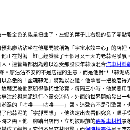
被一股金色的能量扭曲了，左邊的葉子比右邊的長了零點零
日預兆廖沾沾坐在他那間被稱為「宇宙水餃中心」的店裡
。他正在對著一缸已經發酵了七個月又七天的老蒜泥嘆氣
個人，連蒼蠅都因為難以忍受那股陳年蒜頭混合
汽車材料
零。廖沾沾不安的不是店裡的生意，而是他對**「蒜泥成
引以為傲的「靈魂蒜泥」將難以為繼。他拿著一把被磨得
這蒜泥被他照顧得像稀世珍寶，每隔三小時，他就要用手
沾專注於與蒜泥進行心靈交流時，外面的世界開始發出一
且潮濕的「咕嚕——咕嚕——」聲。這聲音不是引擎聲，
擾了他蒜泥的「寧靜冥想」。他決定出去看個究竟，順手
不時之需。他一腳踏出店門，立刻被眼前的
德系車材料
景
部變成了綠燈。它們不是交替閃爍，而
保時捷零件
是固定