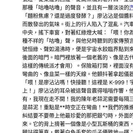
那種「咕嚕咕嚕」的聲音，並且有一層淡淡的
「麵粉焦慮？還是過度發酵？」廖沾沾是個醬
而散發出的氣味。街上的行人陷入了混亂。汽
中央，搖下車窗，對著紅綠燈大喊：「喂！你
種不祥的「咕嚕」聲，與他兒時聽到的家傳預
號恒綠、聲如湯沸時，便是宇宙水餃臨界點到
後面的暗門。暗門裡放著一個老舊的、像是古
這樣的傳統派才會用）。保險箱打開，裡面沒
彎曲的、像韭菜一樣的天線。他顫抖著拿起儀
「喂！是廖沾沾嗎！快接聽！這裡是 K-99
上！」廖沾沾的耳朵被這聲音震得嗡嗡作響，
有，我現在走不開！我的陳年老蒜泥需要每隔三
是蒜泥！重點是**時空正在彎曲！**我們的
糾結要不要帶上他最珍愛的那把銀勺時，外面
來。它的背上揹著一個像是小型瓦斯桶的東西，
腿站得筆直，戴著白色手套的爪子優雅地一揮