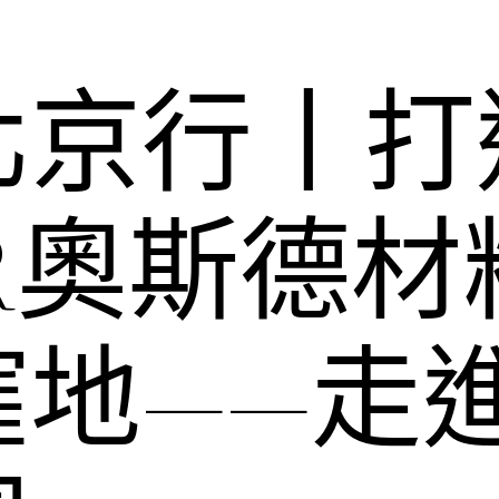
北京行丨打
ER奧斯德
窪地——走