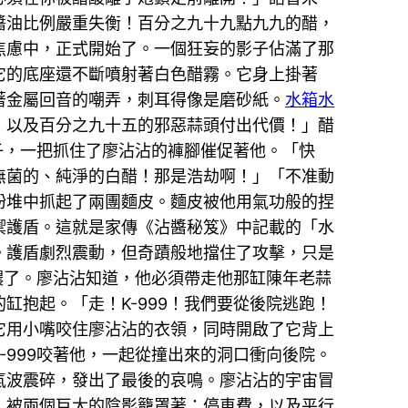
醬油比例嚴重失衡！百分之九十九點九九的醋，
焦慮中，正式開始了。一個狂妄的影子佔滿了那
它的底座還不斷噴射著白色醋霧。它身上掛著
著金屬回音的嘲弄，刺耳得像是磨砂紙。
水箱水
，以及百分之九十五的邪惡蒜頭付出代價！」醋
子，一把抓住了廖沾沾的褲腳催促著他。「快
無菌的、純淨的白醋！那是浩劫啊！」「不准動
粉堆中抓起了兩團麵皮。麵皮被他用氣功般的捏
禦護盾。這就是家傳《沾醬秘笈》中記載的「水
。護盾劇烈震動，但奇蹟般地擋住了攻擊，只是
濃了。廖沾沾知道，他必須帶走他那缸陳年老蒜
缸抱起。「走！K-999！我們要從後院逃跑！
它用小嘴咬住廖沾沾的衣領，同時開啟了它背上
999咬著他，一起從撞出來的洞口衝向後院。
氣波震碎，發出了最後的哀鳴。廖沾沾的宇宙冒
，被兩個巨大的陰影籠罩著：停車費，以及平行