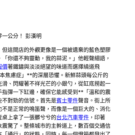
一公分！ 彭漢明
，但這間店的外觀更像是一個被遺棄的藍色塑膠
。「你還不夠靈動，我的蒜泥。」他輕聲細語，
報價
著鐵鏽與淡淡絕望的味道而選擇繞道飛
本焦慮症」**的深層恐懼。新鮮蒜頭每公斤的
光滑、閃耀著不祥光芒的小銀勺，從缸底撈起一
指彈一下缸邊，確保它能感受到**「溫和的震
些不對勁的信號。首先是
賓士零件
聲音。街上所
也不是正常的鳴笛聲，而像是一個巨大的、消化
從桌上拿了一張髒兮兮的
台北汽車零件
，印著
象震驚了。整條城市的主幹道上，數百個交通信
在「通行」的狀態，同時，每一個燈箱都發出了