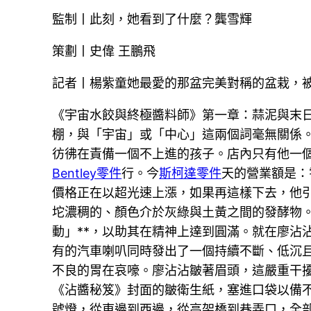
監制丨此刻，她看到了什麼？龔雪輝
策劃丨史偉 王鵬飛
記者丨楊紫童她最愛的那盆完美對稱的盆栽，
《宇宙水餃與終極醬料師》第一章：蒜泥與末
棚，與「宇宙」或「中心」這兩個詞毫無關係
彷彿在責備一個不上進的孩子。店內只有他一
Bentley零件
行。今
斯柯達零件
天的營業額是：
價格正在以超光速上漲，如果再這樣下去，他
坨濃稠的、顏色介於灰綠與土黃之間的發酵物。
動」**，以助其在精神上達到圓滿。就在廖沾
有的汽車喇叭同時發出了一個持續不斷、低沉
不良的胃在哀嚎。廖沾沾皺著眉頭，這嚴重干
《沾醬秘笈》封面的皺衛生紙，塞進口袋以備
號燈，從東邊到西邊，從高架橋到巷弄口，全