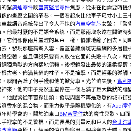
有的駕
奧迪零件
駛
藍寶堅尼零件
焦慮，從未在他需要時提
雕像的畫廊之間的窄巷。一個看起來比他車子尺寸小上三
的車載語音系統發出了令人不快的
汽車空氣芯
女聲：「警
車。他最討厭的不是語音系統，而是那兩塊永遠在關鍵時
時，它們卻像兩片羞澀的耳朵一樣，優雅地縮了回去。同
看去，發現那座高聳入雲、覆蓋著鏽跡斑斑鐵網的多層機
始終空著，並且傳說只要有人敢在它面前失敗十八次，就
著銅獨角獸的方向猛地偏轉。後視鏡發出最後的溫柔提醒
一根古老、佈滿苔蘚的柱子。不是撞擊，而是輕柔的碰觸
來，瞬間吞噬了何手殘和他的掀背車。光芒消失後，
賓利
過神來，他的車子竟然垂直停在一個貼滿了巨大獎狀的牆
」。他趕緊從車窗探出頭，發現周圍不再是熟悉的城市街
劣質香水的混合物，而重力似乎是隨機變化的，有
Audi零
童年時學會的、關於泊車口
BMW零件
訣的魔性兒歌。四面
人手裡拿的不是警棍，而是長長的測量尺和巨大的
台北汽
器改良版
惡極！」領頭的泊車警察用一個擴音器大喊，聲