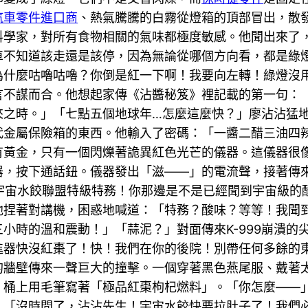
汽車零件進口商
、熱氣騰騰的白霧從燈箱的頂部冒出，散
料學家，對所有食物相關的氣味都極度敏感。他聞出來了
車不知道該走還是該停，因為無論從哪個方向看，都是綠
為什麼咕嚕咕嚕？你倒是紅一下啊！我要向左轉！綠燈沒
言不謀而合。他想起家傳《沾醬秘笈》裡記載的第一句：
來之時。」「七點五個地球年…怎麼這麼快？」廖沾沾猛
代金屬保險箱的東西。他輸入了密碼：「一醬二醋三油四
有黃金，只有一個閃爍著詭異紅色光芒的儀器。這儀器很
器，按下通話鈕。儀器發出「滋——」的電流聲，接著傳
9！宇宙水餃聯盟特級特務！你那邊是不是已經聞到宇宙級
他捏著對講機，困惑地喊道：「特務？酸味？等等！我聞
小時的溫和震動！」「蒜泥？」對面傳來K-999崩潰的
推進器快沒紅棗了！快！我們在你的後院！別帶任何多餘
的牆壁傳來一聲巨大的撞擊。一個穿著黑色燕尾服、戴著
桶上用毛筆寫著「極品紅棗枸杞燃料」。「你怎麼——」廖
：「沒時間了，沾沾先生！宇宙水餃快要拉肚子了！我們