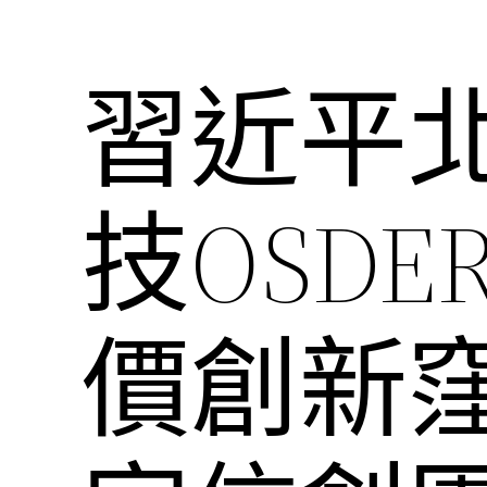
習近平
技OSD
價創新