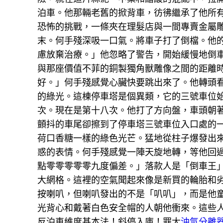
泊車。他那輛老舊的掀背車，彷彿繼承了他所
恐怖的挑戰，一條夾在理髮店與一間專賣金屬
末。何手殘深吸一口氣。將車子打了倒檔。他
慮放棄治療。」他忽略了警告，開始緩慢地倒
與那座價值不菲的銅製獨角獸雕像之間的距離
好。」何手殘感覺心臟快要跳出來了。他轉頭
的綠光。這棟停車塔是個異類，它的三號車位
次。現在是第十八次。他打了方向盤，車頭朝
顫抖的車尾卻擦到了停車塔三號車位入口處的
荷口香糖一樣的綠色光芒。猛地從柱子爆發出
惑的表情。何手殘感覺一陣天旋地轉，等他回
點零零零零零九度偏差。」落款人是「倒車王
大網格。這裡的空氣聞起來像是新買的輪胎和
按喇叭，但喇叭發出的不是「叭叭」，而是他
光背心和戴著白色安全帽的人朝他衝來。這些
反泊車維度基本法！斜停入庫！罪大
油氣分離