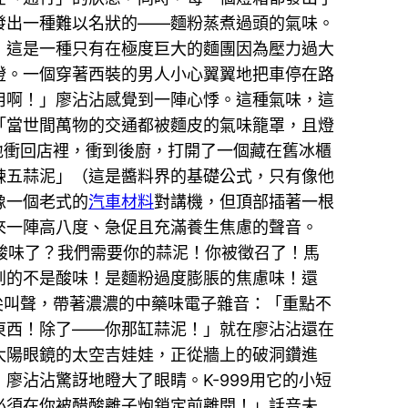
發出一種難以名狀的——麵粉蒸煮過頭的氣味。
，這是一種只有在極度巨大的麵團因為壓力過大
燈。一個穿著西裝的男人小心翼翼地把車停在路
用啊！」廖沾沾感覺到一陣心悸。這種氣味，這
「當世間萬物的交通都被麵皮的氣味籠罩，且燈
地衝回店裡，衝到後廚，打開了一個藏在舊冰櫃
辣五蒜泥」（這是醬料界的基礎公式，只有像他
像一個老式的
汽車材料
對講機，但頂部插著一根
來一陣高八度、急促且充滿養生焦慮的聲音。
的酸味了？我們需要你的蒜泥！你被徵召了！馬
到的不是酸味！是麵粉過度膨脹的焦慮味！還
尖叫聲，帶著濃濃的中藥味電子雜音：「重點不
的東西！除了——你那缸蒜泥！」就在廖沾沾還在
太陽眼鏡的太空吉娃娃，正從牆上的破洞鑽進
沾沾驚訝地瞪大了眼睛。K-999用它的小短
必須在你被醋酸離子炮鎖定前離開！」話音未