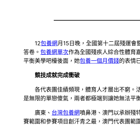
12
包養網
月15日晚，全國第十二屆殘運
答卷。
包養網單次
作為全國殘疾人綜合性體育
平衡美學吧檯後面，她
包養一個月價錢
的表情
競技成就完成衝破
各代表團佳績頻現，體育人才層出不窮。
是無限的單戀傻氣，兩者都極端到讓她無法平衡
廣東、
台灣包養網
噴鼻港、澳門以承辦殘
賽範圍和參賽項目創汗青之最，澳門代表團範