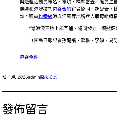
與邊疆活動員報名、報項、標準審查、職員注
邊疆和港澳技巧
包養合約
官員協同一起配合，
動。噴鼻
包養網
港與江蘇等地殘疾人體育組織
“粵港澳三地上風互補、協同發力，讓殘健
（國民日報記者孫龍飛、鄭軼、李碩、易
包養條件
12 1 月, 2026
admin
原來如此
發佈留言