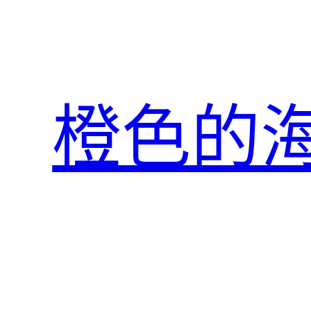
跳
至
主
要
內
橙色的
容