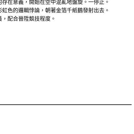
的存在意義，開始在空中混亂地盤旋。一停止。
彩虹色的邏輯悖論，朝著金箔千紙鶴發射出去。
員，配合晉陞競技程度。
。