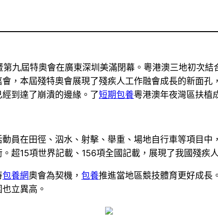
會暨第九屆特奧會在廣東深圳美滿閉幕。粵港澳三地初次結
嘉會，本屆殘特奧會展現了殘疾人工作融會成長的新面孔
已經到達了崩潰的邊緣。了
短期包養
粵港澳年夜灣區扶植成
活動員在田徑、泅水、射擊、舉重、場地自行車等項目中
。超15項世界記載、156項全國記載，展現了我國殘疾
特
包養網
奧會為契機，
包養
推進當地區競技體育更好成長
圍也立異高。