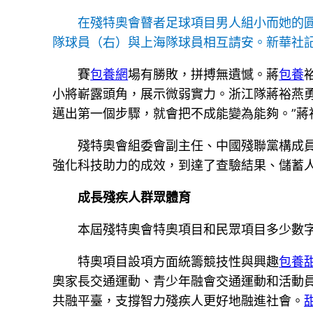
在殘特奧會瞽者足球項目男人組小而她的圓
隊球員（右）與上海隊球員相互請安。新華社記
賽
包養網
場有勝敗，拼搏無遺憾。蔣
包養
小將嶄露頭角，展示微弱實力。浙江隊蔣裕燕勇
邁出第一個步驟，就會把不成能變為能夠。”蔣
殘特奧會組委會副主任、中國殘聯黨構成
強化科技助力的成效，到達了查驗結果、儲蓄人
成長殘疾人群眾體育
本屆殘特奧會特奧項目和民眾項目多少數
特奧項目設項方面統籌競技性與興趣
包養
奧家長交通運動、青少年融會交通運動和活動
共融平臺，支撐智力殘疾人更好地融進社會。