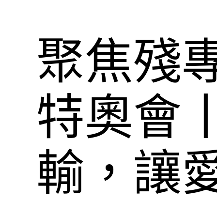
聚焦殘
特奧會
輸，讓