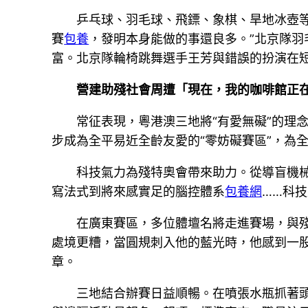
乒乓球、羽毛球、飛鏢、象棋、旱地冰壺
賽
包養
，發明本身能做的事還良多。”北京隊
富。北京隊輪椅跳舞選手王芳與錯誤的扮演在
營建助殘社會周遭「現在，我的咖啡館正
常征表現，粵港澳三地將“有愛無礙”的理
步成為全平易近全齡友愛的“零妨礙賽區”，為
科技氣力為殘特奧會帶來助力。從導盲機
寫法式到將來感實足的腦控體系
包養網
……科
在廣東賽區，多位體壇名將走進賽場，與
處境更糟，當圓規刺入他的藍光時，他感到一
章。
三地結合辦賽日益順暢。在噴張水瓶抓著