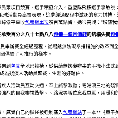
等民眾項目競賽，選手積極介入。重慶隊飛鏢選手李敏說：
羽毛球活動員高雷表現，追夢經過歷程中激起的奮力拼搏、
短錄像平臺收
包養網單次
獲百萬點贊，她很高興：“盼望我
在承受百分之八十七點八八
包養一個月價錢
的結構失衡
包
念貫串辦賽全經過歷程，從場館無妨礙舉措措施的改革到
全國供給了可推行的樣本。
械狗到
包養
全地形輪椅，從供給無妨礙辦事的手機小法式
技成為殘疾人活動員競賽、生涯的好輔佐。
殘疾人活動員互動交通，奉上誠摯激勵；粵港澳三地的殘
股強烈的自我審視衝擊。、路況等職位忘我貢獻，用暖和
頭，感覺自己的腦袋被強制塞入
包養網站
了一本**《量