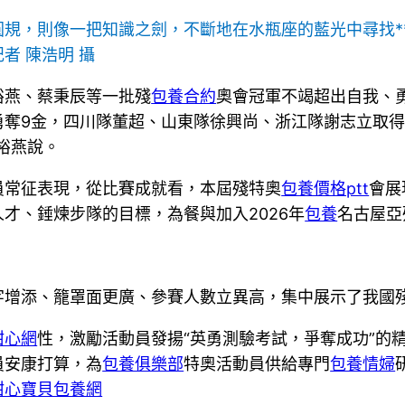
規，則像一把知識之劍，不斷地在水瓶座的藍光中尋找*
者 陳浩明 攝
裕燕、蔡秉辰等一批殘
包養合約
奧會冠軍不竭超出自我、勇
奪9金，四川隊董超、山東隊徐興尚、浙江隊謝志立取得
裕燕說。
員常征表現，從比賽成就看，本屆殘特奧
包養價格ptt
會展
才、錘煉步隊的目標，為餐與加入2026年
包養
名古屋亞
字增添、籠罩面更廣、參賽人數立異高，集中展示了我國
甜心網
性，激勵活動員發揚“英勇測驗考試，爭奪成功”的
員安康打算，為
包養俱樂部
特奧活動員供給專門
包養情婦
甜心寶貝包養網