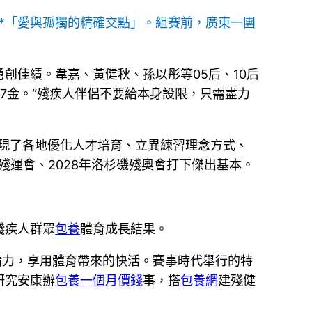
*「愛與孤獨的精確交點」。組賽前，廣東一團
創佳績。韋嘉、黃健秋、孫以彤等05后、10后
7金。“殘疾人伴侶不要給本身設限，只需盡力
現了各地優化人才培育、立異練習理念方式、
殘運會、2028年洛杉磯殘奧會打下傑出基本。
殘疾人群眾
包養
體育成長結果。
精力，享用體育帶來的快活。賽事時代舉行的特
研究安康辦
包養一個月價錢
事，搭
包養網
建殘健