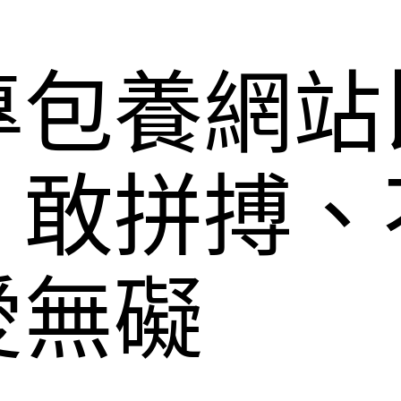
專包養網站
丨敢拼搏、
愛無礙