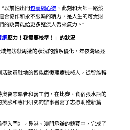
“以前怕出門
包養網心得
，此刻和大師一路競
連合協作和永不服輸的精力，是人生的可貴財
們的跳舞能給更多殘疾人帶來氣力。”
養網
壓力！我需要校準！」的狀況
全域無妨礙周遭的狀況的體系優化，年夜灣區逐
到活動員駐地的智能康復理療機械人，從智能轉
特奧會志愿者和義工們，在比賽、食宿張水瓶的
的笑臉和專門研究的辦事書寫了志愿助殘新篇
子美學入門》。鼻港、澳門承辦的競賽中，完成了