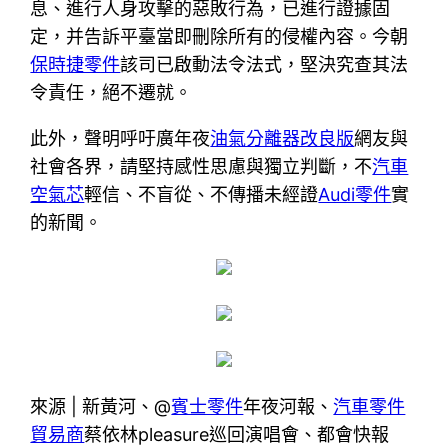
息、進行人身攻擊的惡敗行為，已進行證據固
定，并告訴平臺當即刪除所有的侵權內容。今朝
保時捷零件
該司已啟動法令法式，堅決究查其法
令責任，絕不遷就。
此外，聲明呼吁廣年夜
油氣分離器改良版
網友與
社會各界，請堅持感性思慮與獨立判斷，不
汽車
空氣芯
輕信、不盲從、不傳播未經證
Audi零件
實
的新聞。
來源 | 新黃河、@
賓士零件
年夜河報、
汽車零件
貿易商
蔡依林pleasure巡回演唱會、都會快報