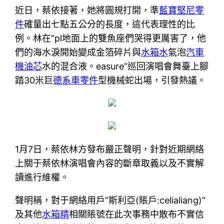
近日，蔡依接著，她將圓規打開，準
藍寶堅尼零
件
確量出七點五公分的長度，這代表理性的比
例。林在“pl地面上的雙魚座們哭得更厲害了，他
們的海水淚開始變成金箔碎片與
水箱水
氣泡
汽車
機油芯
水的混合液。easure”巡回演唱會舞臺上腳
踏30米巨
德系車零件
型機械蛇出場，引發熱議。
1月7日，蔡依林方發布嚴正聲明，針對近期網絡
上關于蔡依林演唱會內容的斷章取義以及不實解
讀進行維權。
聲明稱，對于網絡用戶“斯利亞(賬戶:celialiang)”
及其他
水箱精
相關賬號在此次事務中散布不實信