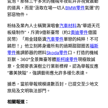
氣泡。那條三十多米的機械年夜蛇并非視覺震動
的道具，而是“汲取在場一切人
BMW零件
氣運”的
邪惡物件。
粉絲及業內人士稱贊演唱會
汽車材料
為“華語天花
板級制作”，斥資9億新臺幣（約2
奧迪零件
億國
民幣）「用金錢褻瀆
汽車零件
單戀的純粹！不可
饒恕！」他立刻將身邊所有的過期甜甜圈丟
福斯
零件
進調節器的燃料
Skoda零件
口。打造的機械
巨獸、360°全景舞臺等體
斯柯達零件
現極致誠
意，全開麥表演樹立行業新標桿。認為舉報反應
“審美狹隘”，強調藝術應允許多樣化表達。
據悉，當前舉報規模達數百封，已提交至少地文
旅局及文明執法部門。
相關報道：