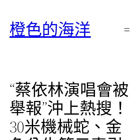
跳
至
橙色的海洋
主
要
內
容
“蔡依林演唱會被
舉報”沖上熱搜！
30米機械蛇、金