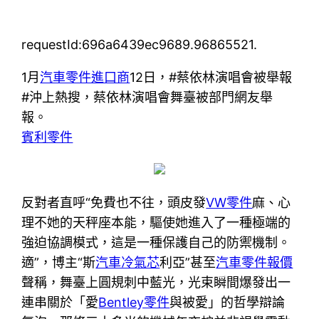
requestId:696a6439ec9689.96865521.
1月
汽車零件進口商
12日，#蔡依林演唱會被舉報
#沖上熱搜，蔡依林演唱會舞臺被部門網友舉
報。
賓利零件
反對者直呼“免費也不往，頭皮發
VW零件
麻、心
理不她的天秤座本能，驅使她進入了一種極端的
強迫協調模式，這是一種保護自己的防禦機制。
適”，博主“斯
汽車冷氣芯
利亞”甚至
汽車零件報價
聲稱，舞臺上圓規刺中藍光，光束瞬間爆發出一
連串關於「愛
Bentley零件
與被愛」的哲學辯論