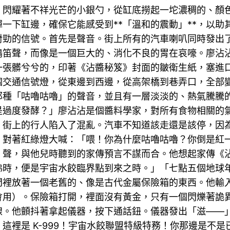
、閃耀著不祥光芒的小銀勺，從缸底撈起一坨濃稠的、顏
一下缸邊，確保它能感受到**「溫和的震動」**，以
對勁的信號。首先是聲音。街上所有的汽車喇叭同時發出
鳴笛聲，而像是一個巨大的、消化不良的胃在哀嚎。廖沾
一張髒兮兮的，印著《沾醬秘笈》封面的皺衛生紙，塞進
個交通信號燈，從東邊到西邊，從高架橋到巷弄口，全部
那種「咕嚕咕嚕」的聲音，並且有一層淡淡的、熱氣騰騰
是過度發酵？」廖沾沾是個醬料學家，對所有食物相關的
。街上的行人陷入了混亂。汽車不知道該走還是該停，因
，對著紅綠燈大喊：「喂！你為什麼咕嚕咕嚕？你倒是紅
」聲，與他兒時聽到的家傳預言不謀而合。他想起家傳《
沸時，便是宇宙水餃臨界點到來之時。」「七點五個地球
門裡放著一個老舊的、像是古代金屬保險箱的東西。他輸
會用）。保險箱打開，裡面沒有黃金，只有一個閃爍著詭
線。他顫抖著拿起儀器，按下通話鈕。儀器發出「滋——
這裡是 K-999！宇宙水餃聯盟特級特務！你那邊是不