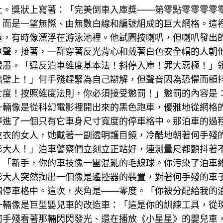
上。獎狀上寫著：「完美倒車入庫獎——第零點零零零零
，而是一望無際、由無數白線和編號組成的巨大網格。這
重，有時像漂浮在游泳池裡。他試圖按喇叭，但喇叭發出
車聲，接著，一群穿著反光背心和戴著白色安全帽的人朝
嚴肅。「違反泊車維度基本法！斜停入庫！罪大惡極！」
牆壁上！」何手殘趕緊為自己辯解，但聲音因為恐懼而顫
度！按照維度法則，你必須接受懲罰！」懲罰的內容是：
一輛像是從科幻電影裡開出來的黑色跑車，優雅地從網格
停進了一個只有它車身尺寸寬度的停車格中。那泊車的過
皮衣的女人，她戴著一副透明護目鏡，冷酷地朝著何手殘
影大人！」泊車警察們立刻立正站好，連測量尺都顫抖著
。「新手，你的車技像一團混亂的毛線球。你污染了泊車
影大人突然掏出一個像是遙控器的裝置，對著何手殘的車
個停車格中。這次，夾角是——零度。「你被分配給我的
一輛像是巨型嬰兒車的改造車：「這是你的訓練工具，從
何手殘看著那輛閃閃發光、還在播放《小星星》的嬰兒車