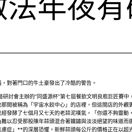
做法年夜有
儀，對著門口的牛土豪發出了冷酷的警告。
研討會主辦的“同盛源杯”第七屆餐飲文明良庖巨匠賽中
他那間被稱為「宇宙水餃中心」的店裡，但這間店的外觀
已經發酵了七個月又七天的老蒜泥嘆氣。「你還不夠靈動
為難以忍受那股陳年蒜頭混合著鐵鏽與淡淡絕望的味道而
焦慮症」**的深層恐懼。新鮮蒜頭每公斤的價格正在以