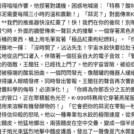
震得嗡嗡作響，他捏著對講機，困惑地喊道：「特務？酸
泥需要每隔三小時的溫和震動！」「蒜泥？」對面傳來K-
！**我們的推進器快沒紅棗了！快！我們在你的後院！
銀勺時，外面的牆壁傳來一聲巨大的撞擊。一個穿著黑色
桶的東西，桶上用毛筆寫著「極品紅棗枸杞燃料」。「你怎
優雅地一揮：「沒時間了，沾沾先生！宇宙水餃快要拉肚
猛地從店門口灌入，伴隨著一個狂妄自大的電子音效：「
他的宿敵，王醋狂，已經找上門了。他的宇宙冒險，被迫
間被極端的酸氣扭曲。一個閃閃發光、像醋罐的機器人緩
爍得讓人眼睛發疼，同時發出警報。王醋狂的聲音再次響
對醬料學的侮辱！必須淨化！」「你將為你那百分之五的
的管口，正在聚積藍色光芒。K-999特務用它穿著燕尾
門用來溶解有機發酵物的！」「它會把你的蒜泥在零點一
對待信仰般的怒吼。他以一種專業包水餃的極限速度，從
大麵皮。他猛地擲出，兩張麵皮在空中交疊，變成一個半
離子炮光束猛烈地擊中麵皮護盾，發出了一聲像是汽水開