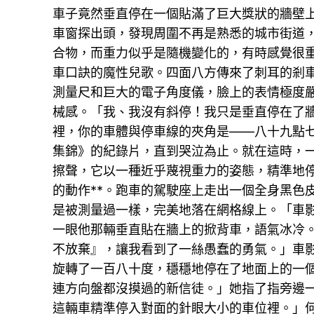
車子竟然垂直停在一個貼滿了巨大獎狀的牆壁
車窗探出頭，發現周圍不再是熟悉的城市街道
合物，而重力似乎是隨機變化的，有時感覺很
車口訣的魔性兒歌。四面八方傳來了刺耳的剎
測量尺和巨大的電子角度儀，臉上的表情極度
械感。「我、我沒有斜停！我只是垂直停在了
裡，你的車體與停車線的夾角是——八十九點七
集錦》的紀錄片，直到哭泣為止。就在這時，
擦聲，它以一種近乎蔑視重力的姿態，精準地
的動作**。跑車的駕駛座上走出一個全身黑色
是被測量過一樣，完美地落在網格線上。「車
一眼他那輛垂直貼在牆上的掀背車，語氣冰冷
不放棄』，讓我看到了一絲愚蠢的勇氣。」車
旋轉了一百八十度，穩穩地停在了地面上的一
連方向盤都沒摸過的新信徒。」她指了指旁邊
這輛車精準停入對面的針眼大小的車位裡。」