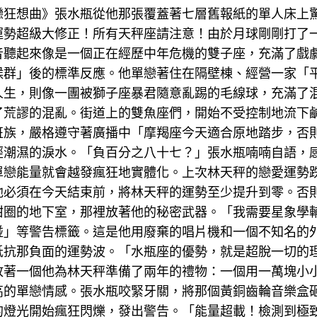
戀狂想曲》張水瓶從他那張覆蓋著七層舊報紙的單人床上
運勢超級大修正！所有天秤座請注意！由於月球剛剛打了
音聽起來像是一個正在經歷中年危機的雙子座，充滿了戲
候群」後的標準反應。他單戀著住在隔壁棟、經營一家「
人生，則像一團被獅子座暴君隨意亂踢的毛線球，充滿了
了荒謬的混亂。街道上的雙魚座們，開始不受控制地流下
班族，嚴格遵守著廣播中「摩羯座今天適合原地踏步，否
經潮濕的淚水。「負百分之八十七？」張水瓶喃喃自語，
單戀能量就會越發瘋狂地實體化。上次林天秤的戀愛運勢
他必須在今天結束前，將林天秤的運勢至少提升到零。否
甜圈的地下室，那裡放著他的秘密武器。「我需要星象學
碰」等警告標籤。這是他用廢棄的唱片機和一個不知名的
抵抗那負面的運勢波。「水瓶座的優勢，就是超脫一切的
放著一個他為林天秤準備了兩年的禮物：一個用一萬塊小
高的單戀情感。張水瓶咬緊牙關，將那個黃銅齒輪音樂盒
的燈光開始瘋狂閃爍，發出警告。「能量超載！檢測到極