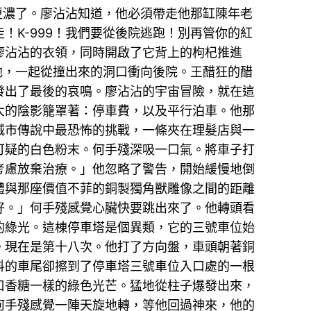
更濃了。廖沾沾知道，他必須帶走他那缸陳年老
K-999！我們要從後院逃跑！別再管你的紅
廖沾沾的衣領，同時開啟了它背上的枸杞推進
他，一起從撞出來的洞口衝向後院。王醋狂的醋
發出了最後的哀鳴。廖沾沾的宇宙冒險，就在這
大的陰影籠罩著：停車費，以及平行泊車。他那
城市傳說中最恐怖的挑戰，一條夾在理髮店與一
可疑的白色粉末。何手殘深吸一口氣。將車子打
考慮放棄治療。」他忽略了警告，開始緩慢地倒
體與那座價值不菲的銅製獨角獸雕像之間的距離
好。」何手殘感覺心臟快要跳出來了。他轉頭看
的綠光。這棟停車塔是個異類，它的三號車位始
。現在是第十八次。他打了方向盤，車頭朝著銅
抖的車尾卻擦到了停車塔三號車位入口處的一根
口香糖一樣的綠色光芒。猛地從柱子爆發出來，
何手殘感覺一陣天旋地轉，等他回過神來，他的