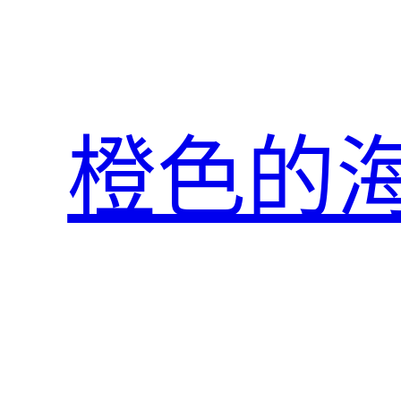
跳
至
主
要
內
橙色的
容