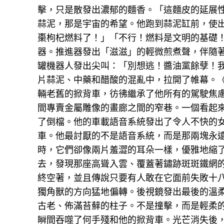
擊，只是散發出濃郁的麵香。「這麵皮的延展性
蒜泥，那是宇宙的希望。他跑到蒜泥缸前，使出
棗枸杞燃料了！」「不行！燃料是文明的基礎
器。推進器發出「滋滋」的輕微煎煮聲，伴隨著
罐機器人發出尖叫：「別想逃！醬油黨餘孽！
片蒜泥、中藥和醋酸的混亂中，拉開了帷幕。
輛老舊的掀背車，彷彿繼承了他所有的駕駛焦
間專賣金屬雕像的畫廊之間的窄巷。一個看起
了倒檔。他的車載語音系統發出了令人不快的
車。他最討厭的不是語音系統，而是那兩塊永
時，它們卻像兩片羞澀的耳朵一樣，優雅地縮
去，發現那座高聳入雲、覆蓋著鏽跡斑斑鐵網
終空著，並且傳說只要有人敢在它面前失敗十
獨角獸的方向猛地偏轉。後視鏡發出最後的溫
古老、佈滿苔蘚的柱子。不是撞擊，而是輕柔
瞬間吞噬了何手殘和他的掀背車。光芒消失後