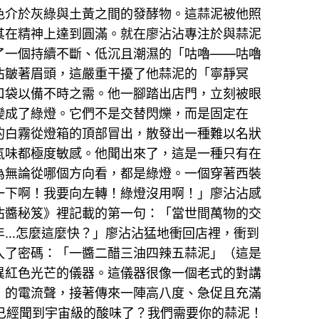
色介於灰綠與土黃之間的發酵物。這蒜泥被他照
助其在精神上達到圓滿。就在廖沾沾專注於與蒜泥
了一個持續不斷、低沉且潮濕的「咕嚕——咕嚕
沾皺著眉頭，這嚴重干擾了他蒜泥的「寧靜冥
口袋以備不時之需。他一腳踏出店門，立刻被眼
變成了綠燈。它們不是交替閃爍，而是固定在
的白霧從燈箱的頂部冒出，散發出一種難以名狀
氣味都極度敏感。他聞出來了，這是一種只有在
為無論從哪個方向看，都是綠燈。一個穿著西裝
一下啊！我要向左轉！綠燈沒用啊！」廖沾沾感
沾醬秘笈》裡記載的第一句：「當世間萬物的交
年…怎麼這麼快？」廖沾沾猛地衝回店裡，衝到
入了密碼：「一醬二醋三油四辣五蒜泥」（這是
異紅色光芒的儀器。這儀器很像一個老式的對講
」的電流聲，接著傳來一陣高八度、急促且充滿
是已經聞到宇宙級的酸味了？我們需要你的蒜泥！