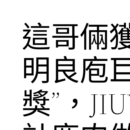
這哥倆
明良庖巨
獎”，JI