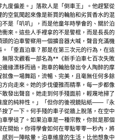
零九度偏差。」落款人是「倒車王」。他趕緊從
裡的空氣聞起來像是新買的輪胎和劣質香水的混
的不是「叭叭」，而是他童年時學會的、關於泊
他衝來。這些人手裡拿的不是警棍，而是長長的
領頭的泊車警察用一個擴音器大喊，聲音充滿機
抖。「垂直泊車？那是在第三次元的行為，在這
無限次觀看一部名為**《新手泊車七百次失敗
的邊緣漂移而過。跑車的輪胎發出令人陶醉的摩
程就像一場舞蹈，流暢、完美，且毫無任何多餘
的方向走來。她的步伐優雅而精準，每一步都像
不敢發出聲音。她走到何手殘面前，輕蔑地掃了
維度的純粹性。」「但你的後視鏡貼紙——『永
子按了一下。何手殘的車子從牆上脫落，在空中
泊車學徒了。如果泊車是一種宗教，你就是那個
現在開始，你得學會如何在零點零零一秒內，將
，感到一陣眩暈。泊車維度的生活，比他想象中