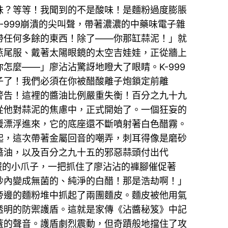
味？等等！我聞到的不是酸味！是麵粉過度膨脹
999崩潰的尖叫聲，帶著濃濃的中藥味電子雜
別帶任何多餘的東西！除了——你那缸蒜泥！」就
燕尾服、戴著太陽眼鏡的太空吉娃娃，正從牆上
麼——」廖沾沾驚訝地瞪大了眼睛。K-999
子了！我們必須在你被醋酸離子炮鎖定前離
警告！這裡的醬油比例嚴重失衡！百分之九十九
從他對蒜泥的焦慮中，正式開始了。一個狂妄的
緩漂浮進來，它的底座還不斷噴射著白色醋霧。
起，這次帶著金屬回音的嘲弄，刺耳得像是磨砂
醬油，以及百分之九十五的邪惡蒜頭付出代
服的小爪子，一把抓住了廖沾沾的褲腳催促著
秒內變成無菌的、純淨的白醋！那是浩劫啊！」
旁邊的麵粉堆中抓起了兩團麵皮。麵皮被他用氣
透明的防禦護盾。這就是家傳《沾醬秘笈》中記
蓋的聲音。護盾劇烈震動，但奇蹟般地擋住了攻