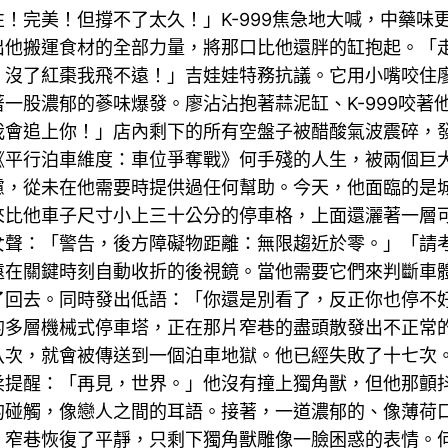
！完美！但撐不了太久！」K-999焦急地大喊，中藥味
他搬運食材的全部力量，將那口比他還胖的缸抱起。「走！
！沒了紅棗我飛不遠！」吉娃娃特務抗議。它用小嘴咬住
一股濃郁的蔘味爆發。廖沾沾抱著蒜泥缸、K-999咬著
我會追上你！」店內剩下的所有空盤子被醋酸氣波震碎，
《平行泊車維度：車位爭奪戰》何手殘的人生，被兩個巨
慮，從未在他需要時提供過任何幫助。今天，他面臨的是
來比他車子尺寸小上三十公分的停車格，上面還灑著一層
女聲：「警告，後方障礙物距離：無限趨近於零。」「請
遠在關鍵時刻自動收折的後視鏡。當他需要它們來判斷車
了回去。同時發出低語：「你還是別看了，反正你也停不
的多層機械式停車塔，正在那片窄巷的盡頭散發出不正常
八次，就會被傳送到一個泊車地獄。他已經失敗了十七次
柔提醒：「再見，世界。」他沒有撞上獨角獸，但他那顫
的碰觸，像戀人之間的耳語。接著，一道濃郁的、像薄荷
，窄巷恢復了平靜，只剩下獨角獸雕像一臉困惑的表情。