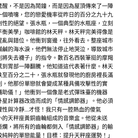
驚醒，不是因為鬧鐘，而是因為屋頂傳來了一陣
一個噴嚏，您的戀愛機率從昨日的百分之九十九
劇性的絕望。張水瓶，一個典型的水瓶座，立刻
平衡美學」咖啡館的林天秤。林天秤完美得像是
混亂與錯位。他衝到窗邊，往外看去。整座城市
鹹鹹的海水淚，他們無法停止地哭泣，導致城市
則將失去襪子」的指令。數百名西裝筆挺的摩羯
感到胃部一陣翻騰，他知道這代表著什麼。林天
跌至百分之二十，張水瓶就發現他的廚房裡長滿
則，他那份單戀就會變成某種具備攻擊性的實
輔助儀！」他衝到一個像是老式彈珠臺的機器
外星計算器改造而成的「情感調節器」。他必須
理性與冷靜…才怪！我只有一腔熱血的傻氣
小的天秤座黃銅齒輪組成的音樂盒。他從未送
砸爛，將所有的齒輪都倒入「情感調節器」的輸
致純粹的單戀能量！目標：提升天秤座運勢！」