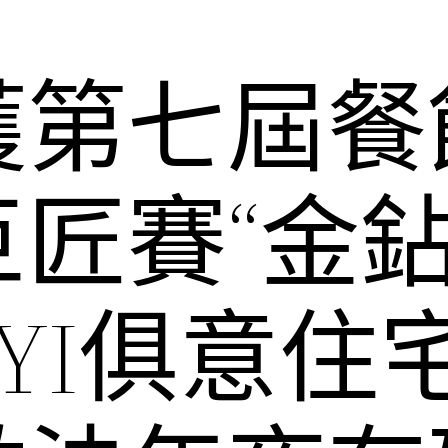
獲第七屆餐
匠賽“金
UYI俱意住