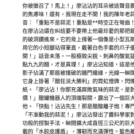
你被徵召了！馬上！」廖沾沾的耳朵被這聲音
的焦慮味！還有，我現在走不開！我的陳年老蒜
音：「重點不是蒜泥！重點是**時空正在彎曲
在廖沾沾還在糾結要不要帶上他最珍愛的那把
的破洞鑽進來。它的背上揹著一個像是小型瓦斯
用它的小短腿站得筆直，戴著白色手套的爪子
開！」話音未落，一股極致尖銳、刺鼻的酸氣
點九九的醋，才是真理！」廖沾沾知道，這是
影子佔滿了那扇被撞破的牆門邊緣，光線一瞬
它身上掛著「醋狂派大勝利」的霓虹燈牌，閃
紙。「廖沾沾！你那充滿腐敗氣味的蒜泥，是
價！」醋罐機器人的頂端裂開，露出了一個巨大
他。「快點！沾沾先生！那是醋酸離子炮！專
「不准動我的蒜泥！」廖沾沾發出了醬料學家
功般的捏製手法，瞬間擴大成直徑三公尺的巨
載的「水餃皮護盾」，薄韌而充滿彈性。藍色