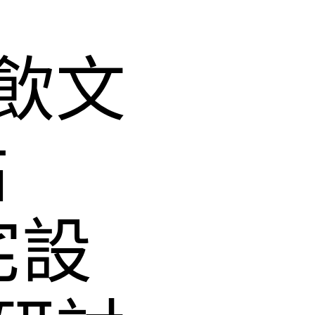
飲文
鉆
宅設