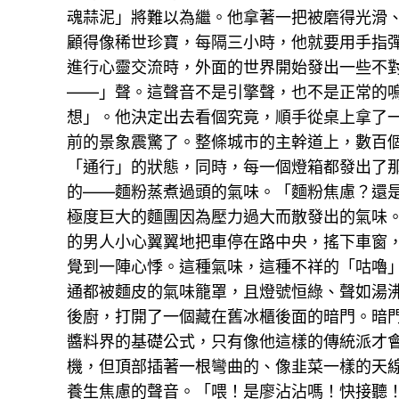
魂蒜泥」將難以為繼。他拿著一把被磨得光滑
顧得像稀世珍寶，每隔三小時，他就要用手指彈
進行心靈交流時，外面的世界開始發出一些不
——」聲。這聲音不是引擎聲，也不是正常的
想」。他決定出去看個究竟，順手從桌上拿了
前的景象震驚了。整條城市的主幹道上，數百
「通行」的狀態，同時，每一個燈箱都發出了
的——麵粉蒸煮過頭的氣味。「麵粉焦慮？還
極度巨大的麵團因為壓力過大而散發出的氣味
的男人小心翼翼地把車停在路中央，搖下車窗
覺到一陣心悸。這種氣味，這種不祥的「咕嚕
通都被麵皮的氣味籠罩，且燈號恒綠、聲如湯
後廚，打開了一個藏在舊冰櫃後面的暗門。暗
醬料界的基礎公式，只有像他這樣的傳統派才
機，但頂部插著一根彎曲的、像韭菜一樣的天
養生焦慮的聲音。「喂！是廖沾沾嗎！快接聽！