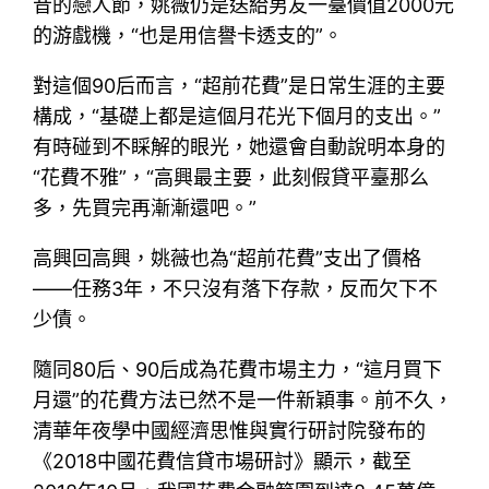
昔的戀人節，姚薇仍是送給男友一臺價值2000元
的游戲機，“也是用信譽卡透支的”。
對這個90后而言，“超前花費”是日常生涯的主要
構成，“基礎上都是這個月花光下個月的支出。”
有時碰到不睬解的眼光，她還會自動說明本身的
“花費不雅”，“高興最主要，此刻假貸平臺那么
多，先買完再漸漸還吧。”
高興回高興，姚薇也為“超前花費”支出了價格
——任務3年，不只沒有落下存款，反而欠下不
少債。
隨同80后、90后成為花費市場主力，“這月買下
月還”的花費方法已然不是一件新穎事。前不久，
清華年夜學中國經濟思惟與實行研討院發布的
《2018中國花費信貸市場研討》顯示，截至