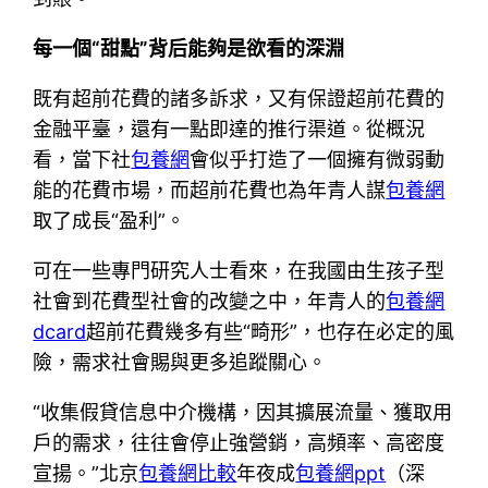
每一個“甜點”背后能夠是欲看的深淵
既有超前花費的諸多訴求，又有保證超前花費的
金融平臺，還有一點即達的推行渠道。從概況
看，當下社
包養網
會似乎打造了一個擁有微弱動
能的花費市場，而超前花費也為年青人謀
包養網
取了成長“盈利”。
可在一些專門研究人士看來，在我國由生孩子型
社會到花費型社會的改變之中，年青人的
包養網
dcard
超前花費幾多有些“畸形”，也存在必定的風
險，需求社會賜與更多追蹤關心。
“收集假貸信息中介機構，因其擴展流量、獲取用
戶的需求，往往會停止強營銷，高頻率、高密度
宣揚。”北京
包養網比較
年夜成
包養網ppt
（深