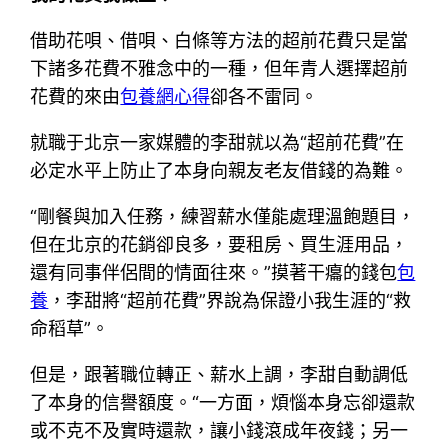
借助花唄、借唄、白條等方法的超前花費只是當
下諸多花費不雅念中的一種，但年青人選擇超前
花費的來由
包養網心得
卻各不雷同。
就職于北京一家媒體的李甜就以為“超前花費”在
必定水平上防止了本身向親友老友借錢的為難。
“剛餐與加入任務，練習薪水僅能處理溫飽題目，
但在北京的花銷卻良多，要租房、買生涯用品，
還有同事伴侶間的情面往來。”摸著干癟的錢包
包
養
，李甜將“超前花費”界說為保證小我生涯的“救
命稻草”。
但是，跟著職位轉正、薪水上調，李甜自動調低
了本身的信譽額度。“一方面，煩惱本身忘卻還款
或不克不及實時還款，讓小錢滾成年夜錢；另一