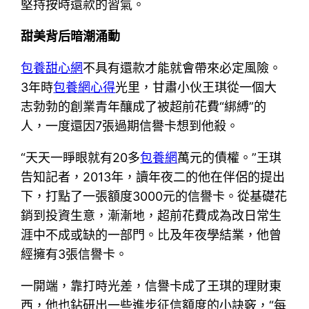
堅持按時還款的習氣。
甜美背后暗潮涌動
包養甜心網
不具有還款才能就會帶來必定風險。
3年時
包養網心得
光里，甘肅小伙王琪從一個大
志勃勃的創業青年釀成了被超前花費“綁縛”的
人，一度還因7張過期信譽卡想到他殺。
“天天一睜眼就有20多
包養網
萬元的債權。”王琪
告知記者，2013年，讀年夜二的他在伴侶的提出
下，打點了一張額度3000元的信譽卡。從基礎花
銷到投資生意，漸漸地，超前花費成為改日常生
涯中不成或缺的一部門。比及年夜學結業，他曾
經擁有3張信譽卡。
一開端，靠打時光差，信譽卡成了王琪的理財東
西，他也鉆研出一些進步征信額度的小訣竅，“每