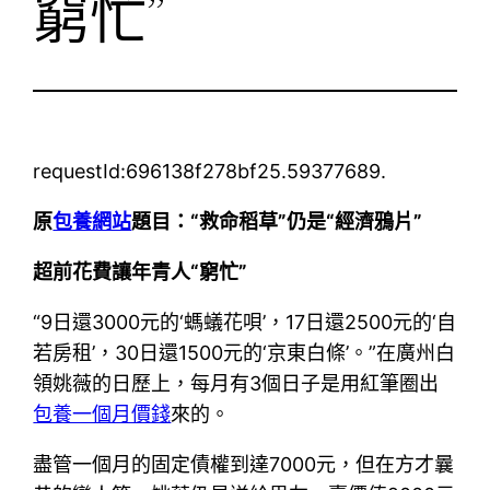
窮忙”
requestId:696138f278bf25.59377689.
原
包養網站
題目：“救命稻草”仍是“經濟鴉片”
超前花費讓年青人“窮忙”
“9日還3000元的‘螞蟻花唄’，17日還2500元的‘自
若房租’，30日還1500元的‘京東白條’。”在廣州白
領姚薇的日歷上，每月有3個日子是用紅筆圈出
包養一個月價錢
來的。
盡管一個月的固定債權到達7000元，但在方才曩