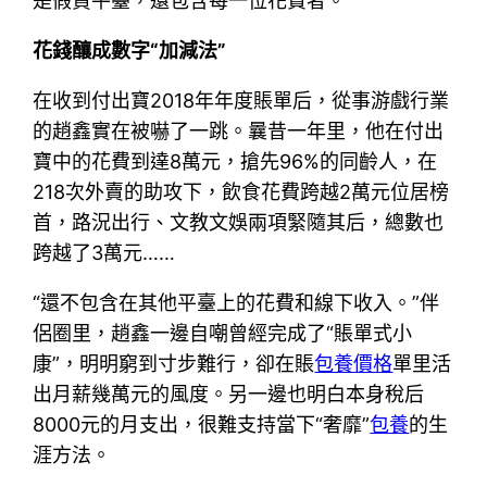
是假貸平臺，還包含每一位花費者。”
花錢釀成數字“加減法”
在收到付出寶2018年年度賬單后，從事游戲行業
的趙鑫實在被嚇了一跳。曩昔一年里，他在付出
寶中的花費到達8萬元，搶先96%的同齡人，在
218次外賣的助攻下，飲食花費跨越2萬元位居榜
首，路況出行、文教文娛兩項緊隨其后，總數也
跨越了3萬元……
“還不包含在其他平臺上的花費和線下收入。”伴
侶圈里，趙鑫一邊自嘲曾經完成了“賬單式小
康”，明明窮到寸步難行，卻在賬
包養價格
單里活
出月薪幾萬元的風度。另一邊也明白本身稅后
8000元的月支出，很難支持當下“奢靡”
包養
的生
涯方法。