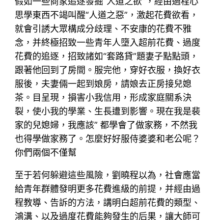
假如一些商家追逐發掘“人道之欲”，經由過程心
思學東西不竭叫醒“人道之惡”，激起花費欲看，
就會引誘大眾構成分歧理、不安康的花費不雅
念，并終極招致一些青年人墮入超前花費、過度
花費的追逐，招致諸如“套路貸”題妻子點點頭，
跟著他回到了房間。服完他，穿好衣服，換好衣
服後，夫妻倆一起到娘房，請娘去正房接兒媳
茶。目呈現，損害小我信用，形成家庭關系決
裂，使小我的學業、生長遭到影響。現在我是裴
家的兒媳婦，我應該” 都學會了做家務，不然我
也得學做家務了。怎麼好好服侍婆婆和老公呢？
你們兩個不僅幫
至于若何躲避這些風險，劉曉程以為，社會應當
給青年群體發明更多花費進級的前提，并經由過
程教導、告訴的方法，講明白超前花費的類型、
鴻溝、以及過度花費能夠發生的后果，讓大師可