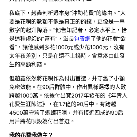
私底下，趙鑫剖析過本身“沖動花費”的緣由。“大
要是花唄的數額不像是真正的的錢，更像是一串
數字的起升降落。”他告知記者，必定水平上，恰
是這種虛幻的“富有”，滋長
包養網
了他的花費“欲
看”，讓他感到多花1000元或少花1000元，沒有
太年夜差別，只是在還不上錢時，會意疼由此發
生的高額利錢。
但趙鑫依然將花唄作為付出首選，并守舊了小額
免密效能。在90后群體中，作出異樣選擇的人數
跨越1000萬。依據付出寶2017年發布的《年青人
花費生涯陳述》，在1.7億的90后中，有跨越
4500萬守舊了螞蟻花唄，并有接近四成的90后
用戶將花唄設為付出首選。
我的花費我做主？