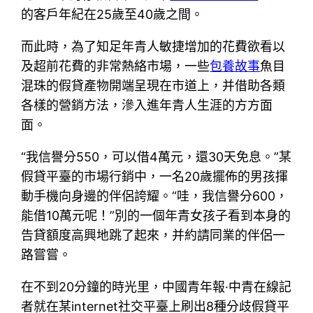
的客戶年紀在25歲至40歲之間。
而此時，為了知足年青人敏捷增加的花費欲看以
及超前花費的非常熱絡市場，一些
包養故事
魚目
混珠的假貸產物開端呈現在市道上，并借助各類
各樣的營銷方法，滲入進年青人生涯的方方面
面。
“我信譽分550，可以借4萬元，還30天免息。”某
假貸平臺的市場行銷中，一名20歲擺佈的男孩揮
動手機向身邊的伴侶誇耀。“哇，我信譽分600，
能借10萬元呢！”別的一個年青女孩子看到本身的
告貸額度高興地跳了起來，并約請同業的伴侶一
路嘗嘗。
在不到20分鐘的時光里，中國青年報·中青在線記
者就在某internet社交平臺上刷出8種分歧假貸平