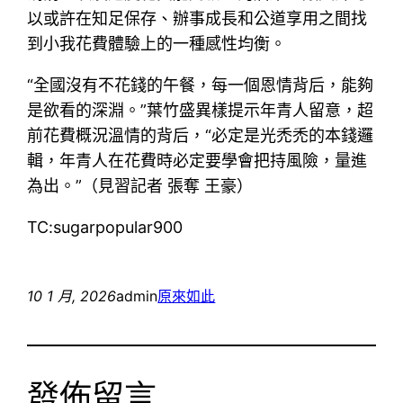
以或許在知足保存、辦事成長和公道享用之間找
到小我花費體驗上的一種感性均衡。
“全國沒有不花錢的午餐，每一個恩情背后，能夠
是欲看的深淵。”葉竹盛異樣提示年青人留意，超
前花費概況溫情的背后，“必定是光禿禿的本錢邏
輯，年青人在花費時必定要學會把持風險，量進
為出。”（見習記者 張奪 王豪）
TC:sugarpopular900
10 1 月, 2026
admin
原來如此
發佈留言