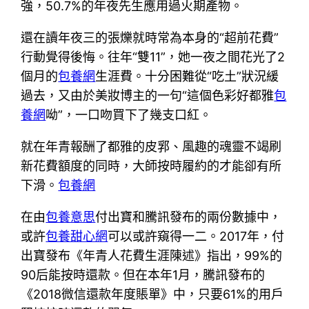
強，50.7%的年夜先生應用過火期產物。
還在讀年夜三的張爍就時常為本身的“超前花費”
行動覺得後悔。往年“雙11”，她一夜之間花光了2
個月的
包養網
生涯費。十分困難從“吃土”狀況緩
過去，又由於美妝博主的一句“這個色彩好都雅
包
養網
呦”，一口吻買下了幾支口紅。
就在年青報酬了都雅的皮郛、風趣的魂靈不竭刷
新花費額度的同時，大師按時履約的才能卻有所
下滑。
包養網
在由
包養意思
付出寶和騰訊發布的兩份數據中，
或許
包養甜心網
可以或許窺得一二。2017年，付
出寶發布《年青人花費生涯陳述》指出，99%的
90后能按時還款。但在本年1月，騰訊發布的
《2018微信還款年度賬單》中，只要61%的用戶