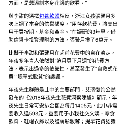
方面，是想遏制本身花錢的欲看。”
與李甜的選擇
包養軟體
相反，浙江女孩張馨月多
次上調了本身的信譽額度，“用存款花費，將支出
用于買按期、基金和黃金。”在讀研的3年里，借
助信譽卡投資理財的方法，張馨月攢了6萬元。
比擬于李甜和張馨月在超前花費中的自在淡定，
年夜多年青人依然對“這月買下月還”的花費方
法，表示出過多的依靠性，甚至發生了“自救式花
費”“賬單式脫貧”的譏諷。
年夜先生群體是此中的主要部門。艾瑞徵詢公然
發布的《2018年夜先生花費洞察陳述》顯示，年
夜先生日常可安排金額為每月1405元，此中非需
要收入達593元，重要用于小我社交文娛、零食
飲料、鞋帽衣飾以及護膚彩妝等；提早花費認識