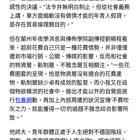
感性的決議。“法令并無明白制止，但從社會義務
上講，單方面煽動沒有償債才能的年青人假貸，
是存在貿易倫理題目的。”
但在蘭州年夜學消息與傳佈學院副傳授劉曉程看
來，超前花費自己只是一種花費情勢，并非僅僅
遭到市場行銷、公關、傳媒的影響，反而和社會
的物資層、軌制層、不雅念層互相關注。“一些花
費圈套的呈現，恰是物資層沒有適合的花費產
物，軌制層缺少卓有成效的監管，而小我又在這
個物欲橫流的社會中，做出才能以外的自覺追逐
行
包養網
動，再加上內部周遭的狀況宣傳‘不費吹
灰之力，就能獲得一切’的過錯不雅念綜合影響所
致。”
他誇大，青年群體正處于人生絕對不穩固階段，