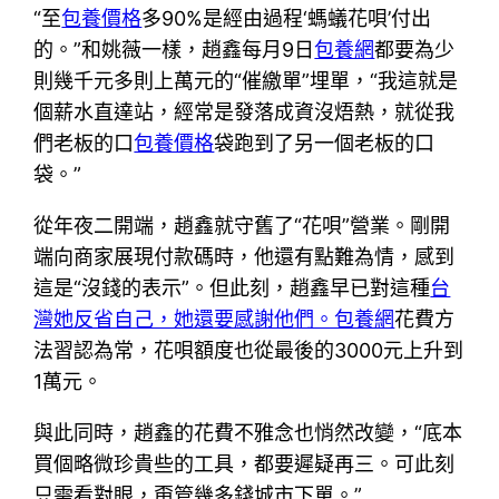
“至
包養價格
多90%是經由過程‘螞蟻花唄’付出
的。”和姚薇一樣，趙鑫每月9日
包養網
都要為少
則幾千元多則上萬元的“催繳單”埋單，“我這就是
個薪水直達站，經常是發落成資沒焐熱，就從我
們老板的口
包養價格
袋跑到了另一個老板的口
袋。”
從年夜二開端，趙鑫就守舊了“花唄”營業。剛開
端向商家展現付款碼時，他還有點難為情，感到
這是“沒錢的表示”。但此刻，趙鑫早已對這種
台
灣她反省自己，她還要感謝他們。包養網
花費方
法習認為常，花唄額度也從最後的3000元上升到
1萬元。
與此同時，趙鑫的花費不雅念也悄然改變，“底本
買個略微珍貴些的工具，都要遲疑再三。可此刻
只需看對眼，甭管幾多錢城市下單。”