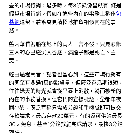
臺的市場行銷，最多時，每8條錄像里就有1條是
假貸市場行銷。假如在這些內在的事務上稍作
包
養網
逗留，體系會更積極地推舉相似內在的事
務。
藍雨華看著躺在地上的兩人一言不發，只見彩修
三人的心已經沉入谷底，滿腦子都是死亡。主
意。
經由過程察看，記者也留心到，這些市場行銷有
的甚至有多達1萬的點贊量，但廣泛存活期很短，
往往幾天的時光就會從平臺上消散，轉而被新的
內在的事務替換。但它們的宣揚標語，全都年夜
同小異，廣泛宣稱只需成分證和手機號即可提交
存款請求，最高存款20萬元，有的還可供給最長
30天免息，甚至1分鐘就能完成請求，最快3分鐘
到賬。