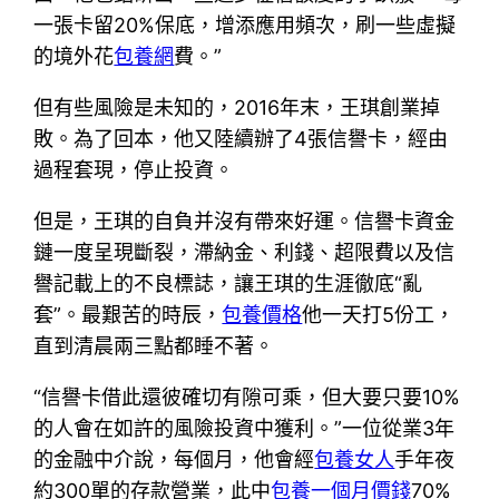
一張卡留20%保底，增添應用頻次，刷一些虛擬
的境外花
包養網
費。”
但有些風險是未知的，2016年末，王琪創業掉
敗。為了回本，他又陸續辦了4張信譽卡，經由
過程套現，停止投資。
但是，王琪的自負并沒有帶來好運。信譽卡資金
鏈一度呈現斷裂，滯納金、利錢、超限費以及信
譽記載上的不良標誌，讓王琪的生涯徹底“亂
套”。最艱苦的時辰，
包養價格
他一天打5份工，
直到清晨兩三點都睡不著。
“信譽卡借此還彼確切有隙可乘，但大要只要10%
的人會在如許的風險投資中獲利。”一位從業3年
的金融中介說，每個月，他會經
包養女人
手年夜
約300單的存款營業，此中
包養一個月價錢
70%