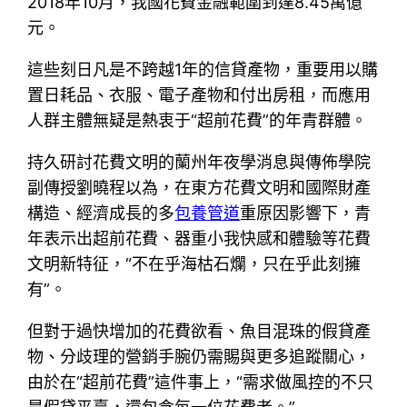
2018年10月，我國花費金融範圍到達8.45萬億
元。
這些刻日凡是不跨越1年的信貸產物，重要用以購
置日耗品、衣服、電子產物和付出房租，而應用
人群主體無疑是熱衷于“超前花費”的年青群體。
持久研討花費文明的蘭州年夜學消息與傳佈學院
副傳授劉曉程以為，在東方花費文明和國際財產
構造、經濟成長的多
包養管道
重原因影響下，青
年表示出超前花費、器重小我快感和體驗等花費
文明新特征，“不在乎海枯石爛，只在乎此刻擁
有”。
但對于過快增加的花費欲看、魚目混珠的假貸產
物、分歧理的營銷手腕仍需賜與更多追蹤關心，
由於在“超前花費”這件事上，“需求做風控的不只