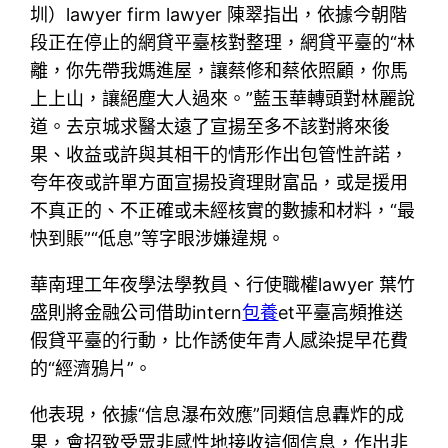
圳）lawyer firm lawyer 陳翠指出，依據今朝階
段正在停止的網貸平臺核對整理，網貸平臺的“林
離，你先帶我媽進屋，讓蔡修和蔡依照顧，你馬
上上山，讓絕塵大人過來。”藍玉華轉頭對林麗說
道。去京城求醫太遠了宣揚至多不該對將來後
果、收益或許與其相干的情形作出包管性許諾，
夸年夜或許單方面宣揚投資理財富品，或是援用
不真正的、不正確或未經核實的數據和材料，“最
快到賬”“低息”等字眼涉嫌違規。
華南理工年夜學法學教員、行使職權lawyer 葉竹
盛則將金融公司借助intern
包養
et平臺高頻推送
假貸平臺的行動，比作誘使年青人感染提早花費
的“經濟鴉片”。
他表現，依據“信息瀑布效應”同類信息轟炸的成
果，會招致受眾非感性地接收這個信息，作出非