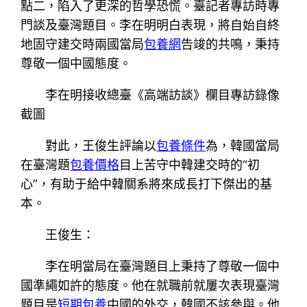
點二，陷入了更深的哲學恐慌。臺記者專訪時專
門談及臺灣題目。李在明明白表現，將自始自終
地固守建交時兩國當局
包養網
告竣的共鳴，秉持
尊敬一個中國態度。
李在明接收總臺《高端訪談》欄目專訪錄像
截圖
對此，王俊生評論以
包養條件
為，韓國當局
在臺灣題
包養價格
目上苦守中韓建交時的“初
心”，有助于給中韓關系將來成長打下傑出的基
本。
王俊生：
李在明當局在臺灣題目上秉持了尊敬一個中
國準繩如許的態度。他在就職前就屢次表現臺灣
題目是
短期包養
中國的外交，韓國不該參與。他