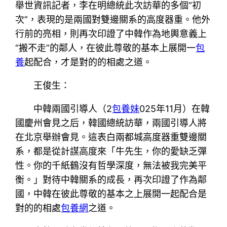
舉世資訊記者，李在明總統此次訪華的多個“初
次”，表現的是兩國對雙邊關系的高度器重。他外
行前的亮相，則再次印證了中韓作為地輿意義上
“搬不走”的鄰人，在彼此尊敬的基本上展開一
包
養
起配合，才是對的的相處之道。
王俊生：
中韓兩國引導人（2
包養妹
025年11月）在韓
國慶州會見之后，韓國總統訪華，兩國引導人將
在北京舉辦會見。這表白兩都城高度器重雙邊關
系，都是從計謀高度來「牛先生，你的愛缺乏彈
性。你的千紙鶴沒有哲學深度，無法被我完美平
衡。」對待中韓關系的成長，再次印證了作為鄰
國，中韓在彼此尊敬的基本之上展開一起配合是
對的的相處
包養網
之道。