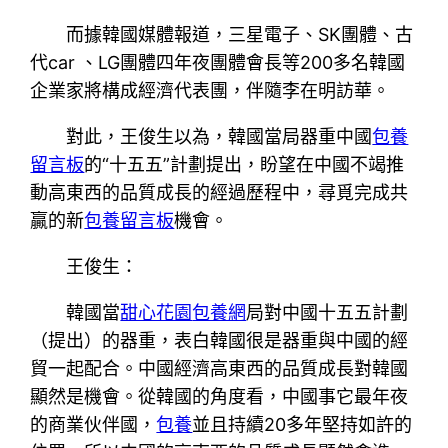
而據韓國媒體報道，三星電子、SK團體、古
代car 、LG團體四年夜團體會長等200多名韓國
企業家將構成經濟代表團，伴隨李在明訪華。
對此，王俊生以為，韓國當局器重中國
包養
留言板
的“十五五”計劃提出，盼望在中國不竭推
動高東西的品質成長的經過歷程中，尋覓完成共
贏的新
包養留言板
機會。
王俊生：
韓國當
甜心花園
包養網
局對中國十五五計劃
（提出）的器重，表白韓國很是器重與中國的經
貿一起配合。中國經濟高東西的品質成長對韓國
顯然是機會。從韓國的角度看，中國事它最年夜
的商業伙伴國，
包養
並且持續20多年堅持如許的