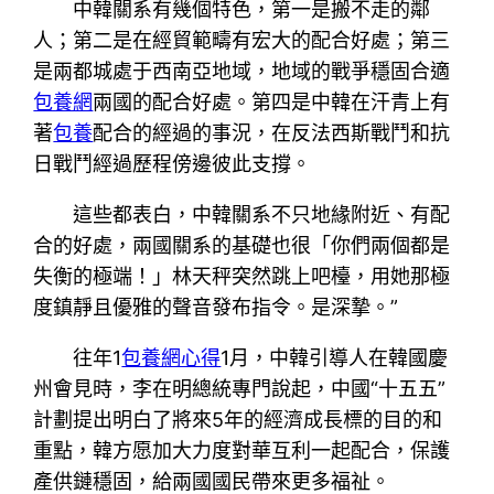
中韓關系有幾個特色，第一是搬不走的鄰
人；第二是在經貿範疇有宏大的配合好處；第三
是兩都城處于西南亞地域，地域的戰爭穩固合適
包養網
兩國的配合好處。第四是中韓在汗青上有
著
包養
配合的經過的事況，在反法西斯戰鬥和抗
日戰鬥經過歷程傍邊彼此支撐。
這些都表白，中韓關系不只地緣附近、有配
合的好處，兩國關系的基礎也很「你們兩個都是
失衡的極端！」林天秤突然跳上吧檯，用她那極
度鎮靜且優雅的聲音發布指令。是深摯。”
往年1
包養網心得
1月，中韓引導人在韓國慶
州會見時，李在明總統專門說起，中國“十五五”
計劃提出明白了將來5年的經濟成長標的目的和
重點，韓方愿加大力度對華互利一起配合，保護
產供鏈穩固，給兩國國民帶來更多福祉。