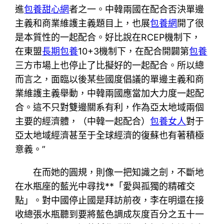
進
包養甜心網
者之一。中韓兩國在配合否決單邊
主義和商業維護主義題目上，也展
包養網
開了很
是本質性的一起配合。好比說在RCEP機制下，
在東盟
長期包養
10+3機制下，在配合開闢第
包養
三方市場上也停止了比擬好的一起配合。所以總
而言之，面臨以後某些國度倡議的單邊主義和商
業維護主義舉動，中韓兩國應當加大力度一起配
合。這不只對雙邊關系有利，作為亞太地域兩個
主要的經濟體，（中韓一起配合）
包養女人
對于
亞太地域經濟甚至于全球經濟的復蘇也有著積極
意義。”
在而她的圓規，則像一把知識之劍，不斷地
在水瓶座的藍光中尋找**「愛與孤獨的精確交
點」。對中國停止國是拜訪前夜，李在明還在接
收總張水瓶聽到要將藍色調成灰度百分之五十一