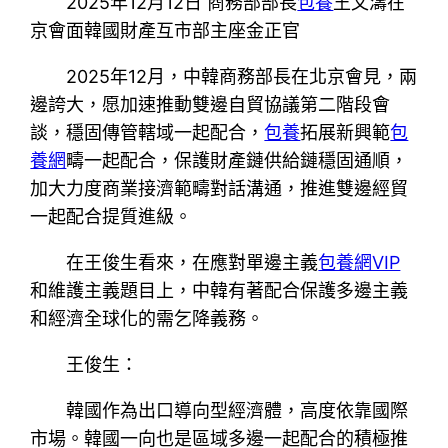
2025年12月12日 商務部部長
包養
王文濤在
京會面韓國財產互市部主座金正官
2025年12月，中韓商務部長在北京會見，兩
邊誇大，愿加速推動雙邊自貿協議第二階段會
談，穩固傳管轄域一起配合，
包養
拓展新興範
包
養網
疇一起配合，保護財產鏈供給鏈穩固通順，
加大力度商業接濟範疇對話溝通，推進雙邊經貿
一起配合提質進級。
在王俊生看來，在應對單邊主義
包養網VIP
和維護主義題目上，中韓有著配合保護多邊主義
和經濟全球化的需乞降義務。
王俊生：
韓國作為出口導向型經濟體，高度依靠國際
市場。韓國一向也是區域多邊一起配合的積極推