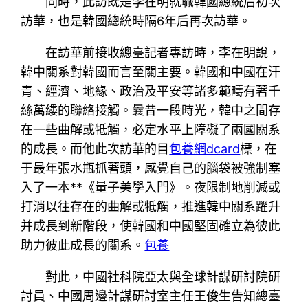
同時，此訪既是李在明就職韓國總統后初次
訪華，也是韓國總統時隔6年后再次訪華。
在訪華前接收總臺記者專訪時，李在明說，
韓中關系對韓國而言至關主要。韓國和中國在汗
青、經濟、地緣、政治及平安等諸多範疇有著千
絲萬縷的聯絡接觸。曩昔一段時光，韓中之間存
在一些曲解或牴觸，必定水平上障礙了兩國關系
的成長。而他此次訪華的目
包養網dcard
標，在
于最年張水瓶抓著頭，感覺自己的腦袋被強制塞
入了一本**《量子美學入門》。夜限制地削減或
打消以往存在的曲解或牴觸，推進韓中關系躍升
并成長到新階段，使韓國和中國堅固確立為彼此
助力彼此成長的關系。
包養
對此，中國社科院亞太與全球計謀研討院研
討員、中國周邊計謀研討室主任王俊生告知總臺