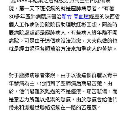
“我1989年結業之后就被分派到王石凹煤礦病
院，第一天下班接觸的就是塵肺病患者。”有著
30多年塵肺病臨床醫治
新竹 高血壓
經歷的陜西省
個人工作病防治院院長助理耿紅彬回想，阿誰時
辰病院處處都是塵肺病人，有些病人終年離不開
病院。可是由于這個病沒法治愈，大夫能做的也
就是經由過程各類醫治方法來加重病人的苦楚。
對于塵肺病患者來說，由于以後這個群體以青中
年發病為主，他們到了塵肺病后期最苦楚。由
於，他們最難熬難過的不是瘙癢、痛苦悲傷，而
是意志力所難以抵禦的憋氣，由於憋氣會給他們
帶來和瀕逝世聯絡接觸在一路的苦楚感。