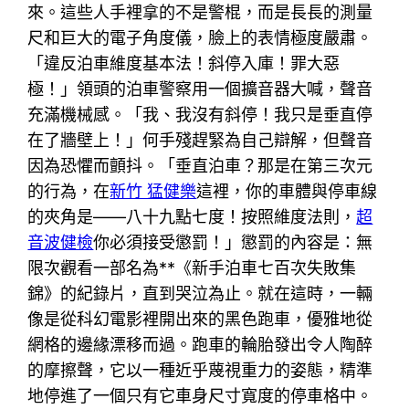
來。這些人手裡拿的不是警棍，而是長長的測量
尺和巨大的電子角度儀，臉上的表情極度嚴肅。
「違反泊車維度基本法！斜停入庫！罪大惡
極！」領頭的泊車警察用一個擴音器大喊，聲音
充滿機械感。「我、我沒有斜停！我只是垂直停
在了牆壁上！」何手殘趕緊為自己辯解，但聲音
因為恐懼而顫抖。「垂直泊車？那是在第三次元
的行為，在
新竹 猛健樂
這裡，你的車體與停車線
的夾角是——八十九點七度！按照維度法則，
超
音波健檢
你必須接受懲罰！」懲罰的內容是：無
限次觀看一部名為**《新手泊車七百次失敗集
錦》的紀錄片，直到哭泣為止。就在這時，一輛
像是從科幻電影裡開出來的黑色跑車，優雅地從
網格的邊緣漂移而過。跑車的輪胎發出令人陶醉
的摩擦聲，它以一種近乎蔑視重力的姿態，精準
地停進了一個只有它車身尺寸寬度的停車格中。