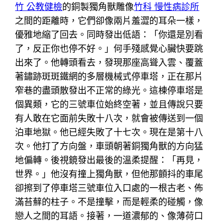
竹 公教健檢
的銅製獨角獸雕像
竹科 慢性病診所
之間的距離時，它們卻像兩片羞澀的耳朵一樣，
優雅地縮了回去。同時發出低語：「你還是別看
了，反正你也停不好。」何手殘感覺心臟快要跳
出來了。他轉頭看去，發現那座高聳入雲、覆蓋
著鏽跡斑斑鐵網的多層機械式停車塔，正在那片
窄巷的盡頭散發出不正常的綠光。這棟停車塔是
個異類，它的三號車位始終空著，並且傳說只要
有人敢在它面前失敗十八次，就會被傳送到一個
泊車地獄。他已經失敗了十七次。現在是第十八
次。他打了方向盤，車頭朝著銅獨角獸的方向猛
地偏轉。後視鏡發出最後的溫柔提醒：「再見，
世界。」他沒有撞上獨角獸，但他那顫抖的車尾
卻擦到了停車塔三號車位入口處的一根古老、佈
滿苔蘚的柱子。不是撞擊，而是輕柔的碰觸，像
戀人之間的耳語。接著，一道濃郁的、像薄荷口