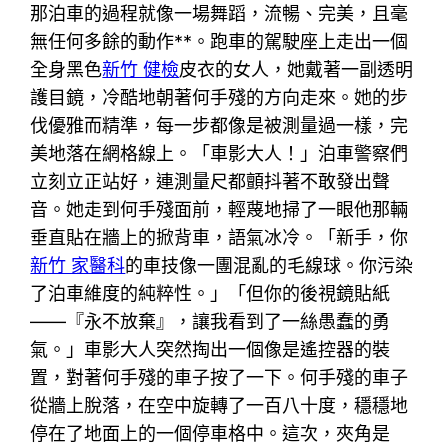
那泊車的過程就像一場舞蹈，流暢、完美，且毫
無任何多餘的動作**。跑車的駕駛座上走出一個
全身黑色
新竹 健檢
皮衣的女人，她戴著一副透明
護目鏡，冷酷地朝著何手殘的方向走來。她的步
伐優雅而精準，每一步都像是被測量過一樣，完
美地落在網格線上。「車影大人！」泊車警察們
立刻立正站好，連測量尺都顫抖著不敢發出聲
音。她走到何手殘面前，輕蔑地掃了一眼他那輛
垂直貼在牆上的掀背車，語氣冰冷。「新手，你
新竹 家醫科
的車技像一團混亂的毛線球。你污染
了泊車維度的純粹性。」「但你的後視鏡貼紙
——『永不放棄』，讓我看到了一絲愚蠢的勇
氣。」車影大人突然掏出一個像是遙控器的裝
置，對著何手殘的車子按了一下。何手殘的車子
從牆上脫落，在空中旋轉了一百八十度，穩穩地
停在了地面上的一個停車格中。這次，夾角是