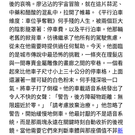
後的哀鳴。廖沾沾的宇宙冒險，就在這片蒜泥、
中藥和醋酸的混亂中，拉開了帷幕。《平行泊車
維度：車位爭奪戰》何手殘的人生，被兩個巨大
的陰影籠罩著：停車費，以及平行泊車。他那輛
老舊的掀背車，彷彿繼承了他所有的駕駛焦慮，
從未在他需要時提供過任何幫助。今天，他面臨
的是城市傳說中最恐怖的挑戰，一條夾在理髮店
與一間專賣金屬雕像的畫廊之間的窄巷。一個看
起來比他車子尺寸小上三十公分的停車格，上面
還灑著一層可疑的白色粉末。何手殘深吸一口
氣。將車子打了倒檔。他的車載語音系統發出了
令人不快的女聲：「警告，後方障礙物距離：無
限趨近於零。」「請考慮放棄治療。」他忽略了
警告，開始緩慢地倒車。他最討厭的不是語音系
統，而是那兩塊永遠在關鍵時刻自動收折的後視
鏡。當他需要它們來判斷車體與那座價值不菲
新