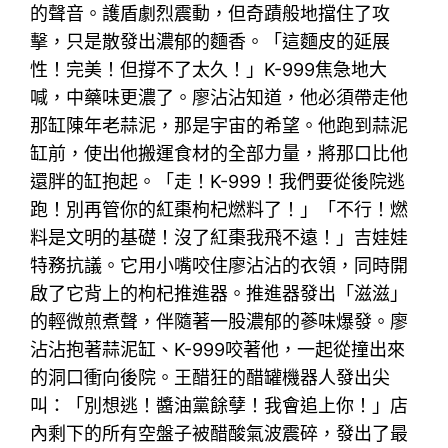
的聲音。護盾劇烈震動，但奇蹟般地擋住了攻
擊，只是散發出濃郁的麵香。「這麵皮的延展
性！完美！但撐不了太久！」K-999焦急地大
喊，中藥味更濃了。廖沾沾知道，他必須帶走他
那缸陳年老蒜泥，那是宇宙的希望。他跑到蒜泥
缸前，使出他搬運食材的全部力量，將那口比他
還胖的缸抱起。「走！K-999！我們要從後院逃
跑！別再管你的紅棗枸杞燃料了！」「不行！燃
料是文明的基礎！沒了紅棗我飛不遠！」吉娃娃
特務抗議。它用小嘴咬住廖沾沾的衣領，同時開
啟了它背上的枸杞推進器。推進器發出「滋滋」
的輕微煎煮聲，伴隨著一股濃郁的蔘味爆發。廖
沾沾抱著蒜泥缸、K-999咬著他，一起從撞出來
的洞口衝向後院。王醋狂的醋罐機器人發出尖
叫：「別想逃！醬油黨餘孽！我會追上你！」店
內剩下的所有空盤子被醋酸氣波震碎，發出了最