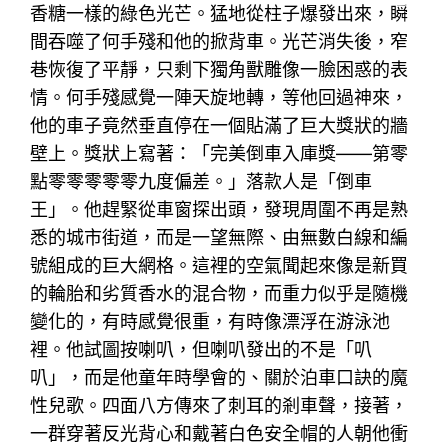
香糖一樣的綠色光芒。猛地從柱子爆發出來，瞬
間吞噬了何手殘和他的掀背車。光芒消失後，窄
巷恢復了平靜，只剩下獨角獸雕像一臉困惑的表
情。何手殘感覺一陣天旋地轉，等他回過神來，
他的車子竟然垂直停在一個貼滿了巨大獎狀的牆
壁上。獎狀上寫著：「完美倒車入庫獎——第零
點零零零零零九度偏差。」落款人是「倒車
王」。他趕緊從車窗探出頭，發現周圍不再是熟
悉的城市街道，而是一望無際、由無數白線和編
號組成的巨大網格。這裡的空氣聞起來像是新買
的輪胎和劣質香水的混合物，而重力似乎是隨機
變化的，有時感覺很重，有時像漂浮在游泳池
裡。他試圖按喇叭，但喇叭發出的不是「叭
叭」，而是他童年時學會的、關於泊車口訣的魔
性兒歌。四面八方傳來了刺耳的剎車聲，接著，
一群穿著反光背心和戴著白色安全帽的人朝他衝