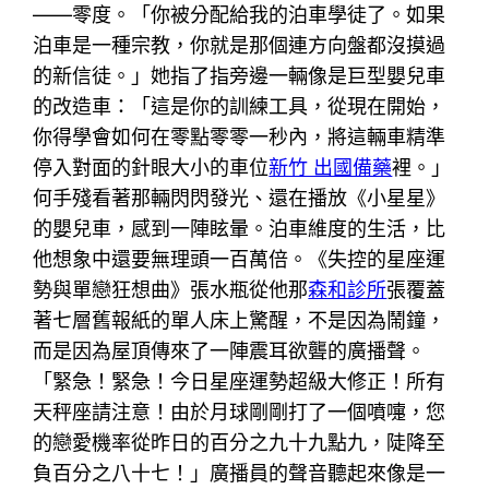
——零度。「你被分配給我的泊車學徒了。如果
泊車是一種宗教，你就是那個連方向盤都沒摸過
的新信徒。」她指了指旁邊一輛像是巨型嬰兒車
的改造車：「這是你的訓練工具，從現在開始，
你得學會如何在零點零零一秒內，將這輛車精準
停入對面的針眼大小的車位
新竹 出國備藥
裡。」
何手殘看著那輛閃閃發光、還在播放《小星星》
的嬰兒車，感到一陣眩暈。泊車維度的生活，比
他想象中還要無理頭一百萬倍。《失控的星座運
勢與單戀狂想曲》張水瓶從他那
森和診所
張覆蓋
著七層舊報紙的單人床上驚醒，不是因為鬧鐘，
而是因為屋頂傳來了一陣震耳欲聾的廣播聲。
「緊急！緊急！今日星座運勢超級大修正！所有
天秤座請注意！由於月球剛剛打了一個噴嚏，您
的戀愛機率從昨日的百分之九十九點九，陡降至
負百分之八十七！」廣播員的聲音聽起來像是一