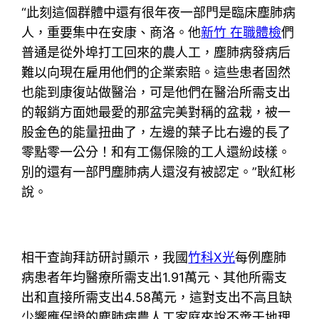
“此刻這個群體中還有很年夜一部門是臨床塵肺病
人，重要集中在安康、商洛。他
新竹 在職體檢
們
普通是從外埠打工回來的農人工，塵肺病發病后
難以向現在雇用他們的企業索賠。這些患者固然
也能到康復站做醫治，可是他們在醫治所需支出
的報銷方面她最愛的那盆完美對稱的盆栽，被一
股金色的能量扭曲了，左邊的葉子比右邊的長了
零點零一公分！和有工傷保險的工人還紛歧樣。
別的還有一部門塵肺病人還沒有被認定。”耿紅彬
說。
相干查詢拜訪研討顯示，我國
竹科X光
每例塵肺
病患者年均醫療所需支出1.91萬元、其他所需支
出和直接所需支出4.58萬元，這對支出不高且缺
少響應保證的塵肺病農人工家庭來說不啻于地理