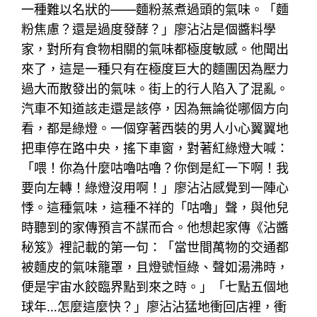
一種難以名狀的——麵粉蒸煮過頭的氣味。「麵
粉焦慮？還是過度發酵？」廖沾沾是個醬料學
家，對所有食物相關的氣味都極度敏感。他聞出
來了，這是一種只有在極度巨大的麵團因為壓力
過大而散發出的氣味。街上的行人陷入了混亂。
汽車不知道該走還是該停，因為無論從哪個方向
看，都是綠燈。一個穿著西裝的男人小心翼翼地
把車停在路中央，搖下車窗，對著紅綠燈大喊：
「喂！你為什麼咕嚕咕嚕？你倒是紅一下啊！我
要向左轉！綠燈沒用啊！」廖沾沾感覺到一陣心
悸。這種氣味，這種不祥的「咕嚕」聲，與他兒
時聽到的家傳預言不謀而合。他想起家傳《沾醬
秘笈》裡記載的第一句：「當世間萬物的交通都
被麵皮的氣味籠罩，且燈號恒綠、聲如湯沸時，
便是宇宙水餃臨界點到來之時。」「七點五個地
球年…怎麼這麼快？」廖沾沾猛地衝回店裡，衝