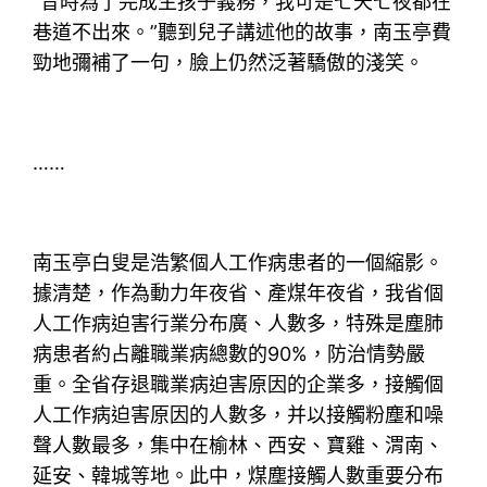
“昔時為了完成生孩子義務，我可是七天七夜都在
巷道不出來。”聽到兒子講述他的故事，南玉亭費
勁地彌補了一句，臉上仍然泛著驕傲的淺笑。
……
南玉亭白叟是浩繁個人工作病患者的一個縮影。
據清楚，作為動力年夜省、產煤年夜省，我省個
人工作病迫害行業分布廣、人數多，特殊是塵肺
病患者約占離職業病總數的90%，防治情勢嚴
重。全省存退職業病迫害原因的企業多，接觸個
人工作病迫害原因的人數多，并以接觸粉塵和噪
聲人數最多，集中在榆林、西安、寶雞、渭南、
延安、韓城等地。此中，煤塵接觸人數重要分布