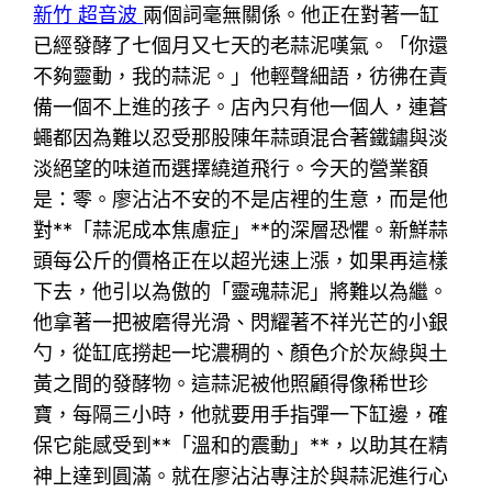
新竹 超音波
兩個詞毫無關係。他正在對著一缸
已經發酵了七個月又七天的老蒜泥嘆氣。「你還
不夠靈動，我的蒜泥。」他輕聲細語，彷彿在責
備一個不上進的孩子。店內只有他一個人，連蒼
蠅都因為難以忍受那股陳年蒜頭混合著鐵鏽與淡
淡絕望的味道而選擇繞道飛行。今天的營業額
是：零。廖沾沾不安的不是店裡的生意，而是他
對**「蒜泥成本焦慮症」**的深層恐懼。新鮮蒜
頭每公斤的價格正在以超光速上漲，如果再這樣
下去，他引以為傲的「靈魂蒜泥」將難以為繼。
他拿著一把被磨得光滑、閃耀著不祥光芒的小銀
勺，從缸底撈起一坨濃稠的、顏色介於灰綠與土
黃之間的發酵物。這蒜泥被他照顧得像稀世珍
寶，每隔三小時，他就要用手指彈一下缸邊，確
保它能感受到**「溫和的震動」**，以助其在精
神上達到圓滿。就在廖沾沾專注於與蒜泥進行心