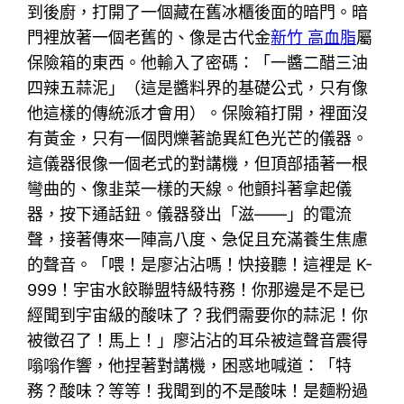
到後廚，打開了一個藏在舊冰櫃後面的暗門。暗
門裡放著一個老舊的、像是古代金
新竹 高血脂
屬
保險箱的東西。他輸入了密碼：「一醬二醋三油
四辣五蒜泥」（這是醬料界的基礎公式，只有像
他這樣的傳統派才會用）。保險箱打開，裡面沒
有黃金，只有一個閃爍著詭異紅色光芒的儀器。
這儀器很像一個老式的對講機，但頂部插著一根
彎曲的、像韭菜一樣的天線。他顫抖著拿起儀
器，按下通話鈕。儀器發出「滋——」的電流
聲，接著傳來一陣高八度、急促且充滿養生焦慮
的聲音。「喂！是廖沾沾嗎！快接聽！這裡是 K-
999！宇宙水餃聯盟特級特務！你那邊是不是已
經聞到宇宙級的酸味了？我們需要你的蒜泥！你
被徵召了！馬上！」廖沾沾的耳朵被這聲音震得
嗡嗡作響，他捏著對講機，困惑地喊道：「特
務？酸味？等等！我聞到的不是酸味！是麵粉過