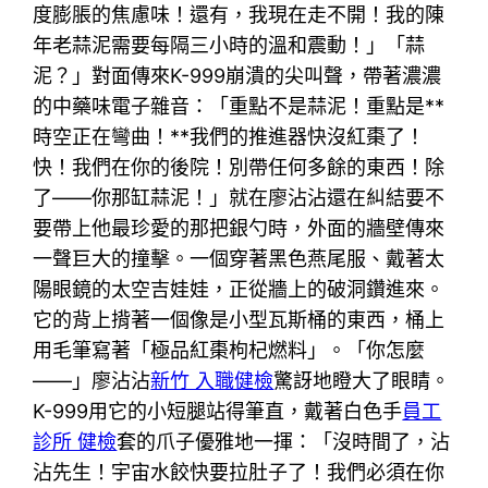
度膨脹的焦慮味！還有，我現在走不開！我的陳
年老蒜泥需要每隔三小時的溫和震動！」「蒜
泥？」對面傳來K-999崩潰的尖叫聲，帶著濃濃
的中藥味電子雜音：「重點不是蒜泥！重點是**
時空正在彎曲！**我們的推進器快沒紅棗了！
快！我們在你的後院！別帶任何多餘的東西！除
了——你那缸蒜泥！」就在廖沾沾還在糾結要不
要帶上他最珍愛的那把銀勺時，外面的牆壁傳來
一聲巨大的撞擊。一個穿著黑色燕尾服、戴著太
陽眼鏡的太空吉娃娃，正從牆上的破洞鑽進來。
它的背上揹著一個像是小型瓦斯桶的東西，桶上
用毛筆寫著「極品紅棗枸杞燃料」。「你怎麼
——」廖沾沾
新竹 入職健檢
驚訝地瞪大了眼睛。
K-999用它的小短腿站得筆直，戴著白色手
員工
診所 健檢
套的爪子優雅地一揮：「沒時間了，沾
沾先生！宇宙水餃快要拉肚子了！我們必須在你