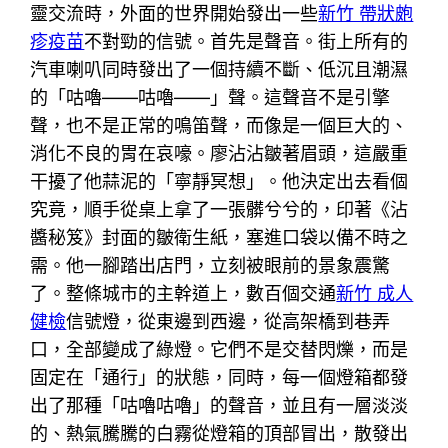
靈交流時，外面的世界開始發出一些
新竹 帶狀皰
疹疫苗
不對勁的信號。首先是聲音。街上所有的
汽車喇叭同時發出了一個持續不斷、低沉且潮濕
的「咕嚕——咕嚕——」聲。這聲音不是引擎
聲，也不是正常的鳴笛聲，而像是一個巨大的、
消化不良的胃在哀嚎。廖沾沾皺著眉頭，這嚴重
干擾了他蒜泥的「寧靜冥想」。他決定出去看個
究竟，順手從桌上拿了一張髒兮兮的，印著《沾
醬秘笈》封面的皺衛生紙，塞進口袋以備不時之
需。他一腳踏出店門，立刻被眼前的景象震驚
了。整條城市的主幹道上，數百個交通
新竹 成人
健檢
信號燈，從東邊到西邊，從高架橋到巷弄
口，全部變成了綠燈。它們不是交替閃爍，而是
固定在「通行」的狀態，同時，每一個燈箱都發
出了那種「咕嚕咕嚕」的聲音，並且有一層淡淡
的、熱氣騰騰的白霧從燈箱的頂部冒出，散發出