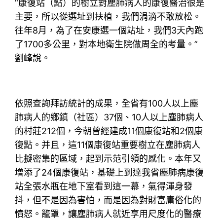
“康復站（點）的樹立對塵肺病人的康復醫治很是
主要，所以從選址到扶植，我們涓滴不敢放松。
往年8月，為了在安康選一個站址，我們3天內跑
了1700多公里，對本地衛生院做周全的考量。”
劉峰說。
依照查詢拜訪統計的成果，全省有100人以上塵
肺病人的鄉鎮（社區）37個、10人以上塵肺病人
的村莊212個，今朝曾經建成11個康復站和2個康
復點。并且，這11個康復站重要樹立在塵肺病人
比擬密集的區域，起到示范引領的感化。本年又
增添了24個康復站，基礎上到達我省塵肺病康復
站全張水瓶在地下室看到這一幕，氣得渾身發
抖，但不是因為害怕，而是因為對財富庸俗化的
憤怒。籠罩，讓塵肺病人就近享用尺度化的醫療