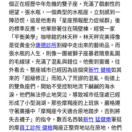
個正在經歷中年危機的雙子座，充滿了戲劇性的
絕望。張水瓶，一個典型的水瓶座，立刻感到一
陣恐慌，這是他患有「星座預報壓力症候群」後
的標準反應。他單戀著住在隔壁棟、經營一家
「平衡美學」咖啡館的林天秤。林天秤完美得像
是從黃金分
康德診所
割線中走出來的藝術品。而
張水瓶的人生，則像一團被獅子座暴君隨意亂踢
的毛線球，充滿了混亂與錯位。他衝到窗邊，往
外看去。整座城市已經因為這個突
新竹 健檢
如其
來的「超級修正」而陷入了荒謬的混亂。街道上
的雙魚座們，開始不受控制地流下鹹鹹的海水
淚，他們無法停止地哭泣，導致城市低窪處已經
形成了小型潟湖。那些摩羯座的上班族，嚴格遵
守著廣播中「摩羯座今天適合原地踏步，否則將
失去襪子」的指令。數百名西裝
新竹 猛健樂
筆挺
的摩
員工診所 健檢
羯座正整齊地站在原地，他們