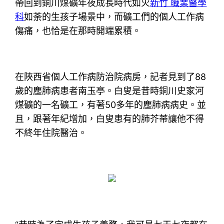
帶回到銅川煤礦年夜成長時代如火
新竹 職業醫學
科
如荼的生孩子場景中，而礦工們的個人工作病
傷痛，也恰是在那時開端累積。
在陜西省個人工作病防治院病房，記者見到了88
歲的塵肺病患者南玉亭。白叟是昔時銅川史家河
煤礦的一名礦工，有著50多年的塵肺病病史。並
且，跟著年紀增加，白叟患有的肺芥蒂讓他不得
不終年住院醫治。