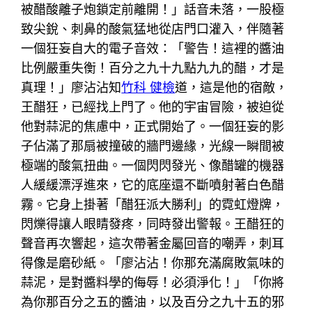
被醋酸離子炮鎖定前離開！」話音未落，一股極
致尖銳、刺鼻的酸氣猛地從店門口灌入，伴隨著
一個狂妄自大的電子音效：「警告！這裡的醬油
比例嚴重失衡！百分之九十九點九九的醋，才是
真理！」廖沾沾知
竹科 健檢
道，這是他的宿敵，
王醋狂，已經找上門了。他的宇宙冒險，被迫從
他對蒜泥的焦慮中，正式開始了。一個狂妄的影
子佔滿了那扇被撞破的牆門邊緣，光線一瞬間被
極端的酸氣扭曲。一個閃閃發光、像醋罐的機器
人緩緩漂浮進來，它的底座還不斷噴射著白色醋
霧。它身上掛著「醋狂派大勝利」的霓虹燈牌，
閃爍得讓人眼睛發疼，同時發出警報。王醋狂的
聲音再次響起，這次帶著金屬回音的嘲弄，刺耳
得像是磨砂紙。「廖沾沾！你那充滿腐敗氣味的
蒜泥，是對醬料學的侮辱！必須淨化！」「你將
為你那百分之五的醬油，以及百分之九十五的邪