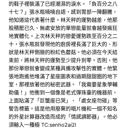
的鞋子裡裝滿了已經潮濕的淚水。「負百分之八
十七？」張水瓶喃喃自語，感到胃部一陣翻騰，
他知道這代表著什麼。林天秤的運勢越差，他那
股積壓已久、無處安放的單戀能量就會越發瘋狂
地實體化。上次林天秤的戀愛運勢跌至百分之二
十，張水瓶就發現他的廚房裡長滿了巨大的、形
狀是林天秤側臉的粉紅色蘑菇。他必須在今天結
束前，將林天秤的運勢至少提升到零。否則，他
那份單戀就會變成某種具備攻擊性的實體。他緊
張地跑進他堆滿了星座圖表和過期甜甜圈的地下
室，那裡放著他的秘密武器。「我需要星象學輔
助儀！」他衝到一個像是老式彈珠臺的機器前，
上面貼滿了「巨蟹座已哭」、「處女座勿碰」等
警告標籤。這是他用廢棄的唱片機和一個不知名
的外星計算器改造而成的「情感調節器」。他必
須輸入一種極 TC:senho2ai2l