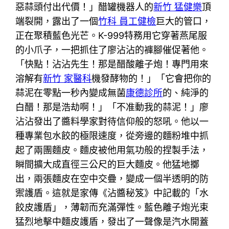
惡蒜頭付出代價！」醋罐機器人的
新竹 猛健樂
頂
端裂開，露出了一個
竹科 員工健檢
巨大的管口，
正在聚積藍色光芒。K-999特務用它穿著燕尾服
的小爪子，一把抓住了廖沾沾的褲腳催促著他。
「快點！沾沾先生！那是醋酸離子炮！專門用來
溶解有
新竹 家醫科
機發酵物的！」「它會把你的
蒜泥在零點一秒內變成無菌
康德診所
的、純淨的
白醋！那是浩劫啊！」「不准動我的蒜泥！」廖
沾沾發出了醬料學家對待信仰般的怒吼。他以一
種專業包水餃的極限速度，從旁邊的麵粉堆中抓
起了兩團麵皮。麵皮被他用氣功般的捏製手法，
瞬間擴大成直徑三公尺的巨大麵皮。他猛地擲
出，兩張麵皮在空中交疊，變成一個半透明的防
禦護盾。這就是家傳《沾醬秘笈》中記載的「水
餃皮護盾」，薄韌而充滿彈性。藍色離子炮光束
猛烈地擊中麵皮護盾，發出了一聲像是汽水開蓋