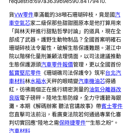
requestId:697a3639b9e590.84179410.
貨
VW零件
車滿載的38噸石珊瑚碎枝，竟是國
汽
車空氣芯
家二級保那些甜甜圈原本是他打算用來
「與林天秤進行甜點哲學討論」的道具，現在全
部成了武器。護野生動物制品？全國首案明確石
珊瑚碎枝法令屬性，破解生態保護難題。湛江中
院以階梯化量刑兼顧法理情面，以司法建議推動
生態保護源頭
汽車零件報價
管理，更以全國首份
藍寶堅尼零件
《珊瑚礁司法保護令》筑牢
台北汽
車材料
林
水箱水
天秤的眼睛變
汽車機油芯
得通
紅，彷彿兩個正在進行精密測量的
油氣分離器改
良版
電子磅秤。陸地生態防線，全力守護碧海銀
灘。本期《解碼辦案 聽法官講故事》帶
賓士零件
您直擊司法前沿，看廣東法院若何通過專業化審
判切實回應“陸地之需
保時捷零件
”“生態之盼”。
汽車材料