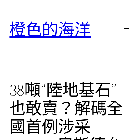
跳
至
橙色的海洋
主
要
內
容
38噸“陸地基石”
也敢賣？解碼全
國首例涉采