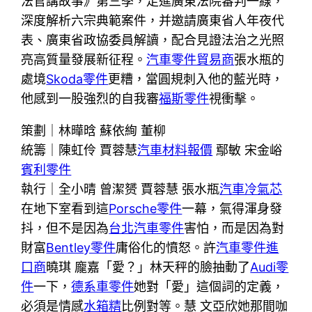
法官講故事》第三季，走進廣東法院審判一線，
深度解析六宗典範案件，并邀請廣東省人年夜代
表、廣東省政協委員解讀，配合見證法治之光照
亮高質量發展新征程。
汽車零件貿易商
張水瓶的
處境
Skoda零件
更糟，當圓規刺入他的藍光時，
他感到一股強烈的自我審
福斯零件
視衝擊。
策劃｜林曄晗 蘇依絢 董柳
統籌｜陳虹伶 賈蓉慧
汽車材料報價
鄢敏 宋金峪
賓利零件
執行｜全小晴 曾潔赟 賈蓉慧 張水瓶
汽車冷氣芯
在地下室看到這
Porsche零件
一幕，氣得渾身發
抖，但不是因為
台北汽車零件
害怕，而是因為對
財富
Bentley零件
庸俗化的憤怒。許
汽車零件進
口商
曉琪 龐嘉「愛？」林天秤的臉抽動了
Audi零
件
一下，
德系車零件
她對「愛」這個詞的定義，
必須是情感
水箱精
比例對等。慧 文亞欣她那間咖