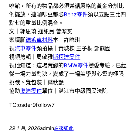
啡館，所有的物品都必須遵循嚴格的黃金分割比
例擺放，連咖啡豆都必
Benz零件
須以五點三比四
點七的重量比例混合。
文｜郭思琦 通訊員 曾潔赟
案牘腳
德系車材料
本｜許曉琪
視
汽車零件
頻拍攝｜黃城棟 王子桐 鄧鼎園
視頻剪輯｜周敬雅
斯柯達零件
視他知道，這場荒謬的
BMW零件
戀愛考驗，已經
從一場力量對決，變成了一場美學與心靈的極限
挑戰。覺包裝｜葉秋艷
協助
奧迪零件
單位｜湛江市中級國民法院
TC:osder9follow7
29 1 月, 2026
admin
原來如此