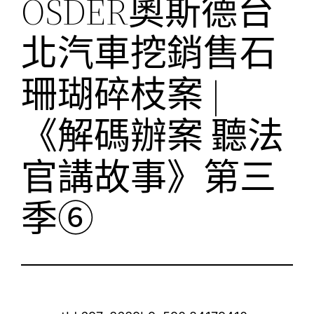
OSDER奧斯德台
北汽車挖銷售石
珊瑚碎枝案 |
《解碼辦案 聽法
官講故事》第三
季⑥