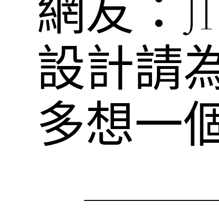
網友：J
設計請為
多想一