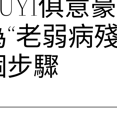
IUYI俱意
“老弱病殘
個步驟