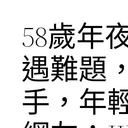
58歲年
遇難題
手，年