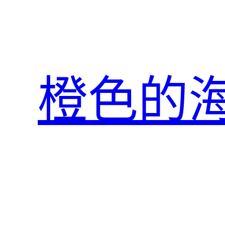
跳
至
主
要
內
橙色的
容