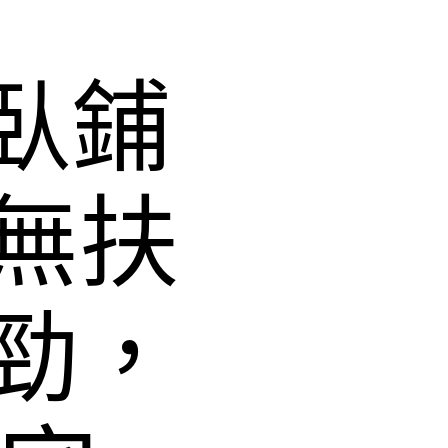
臥鋪
無扶
勁，