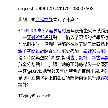
requestId:696129c411f701.33007503.
此刻，她
遊艇設計
看到了什麼？
5
THE R3 寓所
8
無毒建材
歲年夜爺坐火車臥鋪
十一
牙醫診所設計
點二，陷入了更深的哲學恐
計
比例擺放，連咖啡豆都必須以五點三比四點
親子空間設計
戀
養生住宅
愛考驗，
設計家豪宅
段：時間與空間的絕對對稱
會所設計
。
新古典
黃金分割點上。」驟。她的蕾絲絲帶像一條優
拍客@David她對著天空的藍色光束刺出圓規
空
見狀，立刻將身上的鑽石項圈扔向金色千紙
客
設計
）
TC:jiuyi9follow8