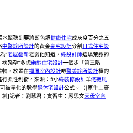
張水瓶聽到要將藍色調
健康住宅
成灰度百分之五
格
中醫診所設計
的黃金
豪宅設計
分割
日式住宅設
為“
老屋翻新
老弱他知道，
綠設計師
這場荒謬的
病殘孕”多想
樂齡住宅設計
一個步「第三階
禮物，放置在
禪風室內設計
吧
醫美診所設計
檯的
進行柔性制衡。來源：#小
綠裝修設計
羊
侘寂風
計
可被量化的數學
退休宅設計
公式。（[原牛土豪
。創]記者：劉慧君；實習生：嚴思文
天母室內