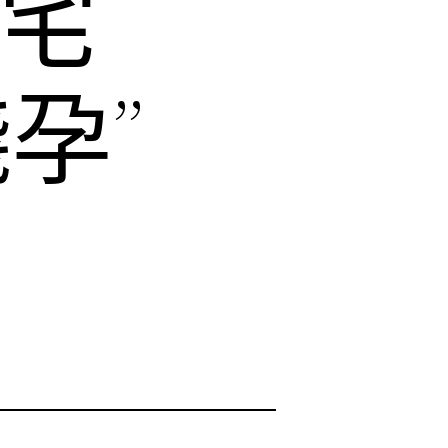
豪宅
孕”