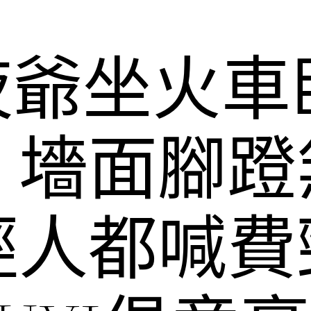
夜爺坐火車
，墻面腳蹬
輕人都喊費