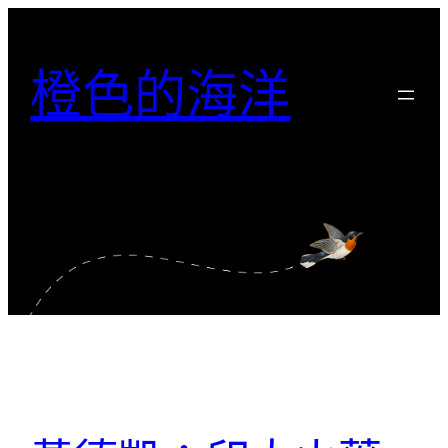
跳
至
橙色的海洋
主
要
內
容