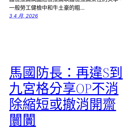
一般勞工健檢中和牛土豪的粗…
3 4 月, 2026
馬國防長：再違S到
九宮格分享OP不消
除縮短或撤消開齋
闤闠