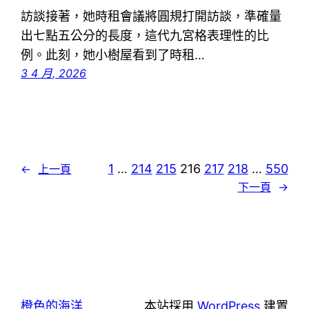
訪談接著，她時租會議將圓規打開訪談，準確量
出七點五公分的長度，這代九宮格表理性的比
例。此刻，她小樹屋看到了時租…
3 4 月, 2026
1
…
214
215
216
217
218
…
550
←
上一頁
下一頁
→
橙色的海洋
本站採用
WordPress
建置