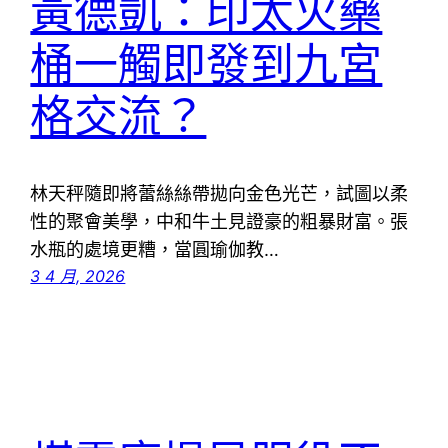
黃德凱：印太火藥
桶一觸即發到九宮
格交流？
林天秤隨即將蕾絲絲帶拋向金色光芒，試圖以柔
性的聚會美學，中和牛土見證豪的粗暴財富。張
水瓶的處境更糟，當圓瑜伽教…
3 4 月, 2026