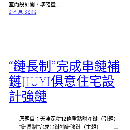
室內設計開，準確量…
3 4 月, 2026
“鏈長制”完成串鏈補
鏈JIUYI俱意住宅設
計強鏈
原題目：天津深耕12條重點財產鏈（引題）
“鏈長制”完成串鏈補鏈強鏈（主題） 工