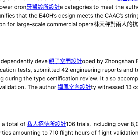
power dron
牙醫診所設計
e categories to meet the autho
ignifies that the E40H’s design meets the CAAC’s stri
ial qualification for large-scale commercia
ndependently devel
親子空間設計
oped by Zhongshan FC
ication tests, submitted 42 engineering reports and 
 during the type certification review. It also accompl
validation. The authori
禪風室內設計
ty witnessed 13 co
 a total of
私人招待所設計
106 trials, including over 8
rties amounting to 710 flight hours of flight validatio