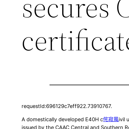
secures 
certificat
requestId:696129c7eff922.73910767.
A domestically developed E40H c
侘寂風
ivil
issued by the CAAC Central and Southern Re