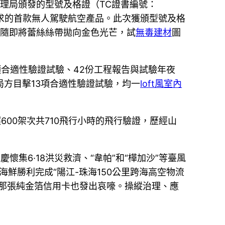
理局頒發的型號及格證（TC證書編號：
求的首款無人駕駛航空產品。此次獲頒型號及格
秤隨即將蕾絲絲帶拋向金色光芒，試
無毒建材
圖
項合適性驗證試驗、42份工程報告與試驗年夜
。局方目擊13項合適性驗證試驗，均一
loft風室內
600架次共710飛行小時的飛行驗證，歷經山
懷集6·18洪災救濟、“韋帕”和“樺加沙”等臺風
鮮勝利完成“陽江-珠海150公里跨海高空物流
那張純金箔信用卡也發出哀嚎。操縱治理、應