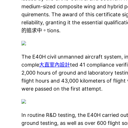
medium-sized composite wing and hybrid 
quirements. The award of this certificate s
reliability, granting it the essent
的追求中。tions.
The E40H civil unmanned aircraft system, i
comple
大直室內設計
ted 41 compliance verif
2,000 hours of ground and laboratory testing
flight hours and 43,000 kilometers of flight 
were passed on the first attempt.
In routine R&D testing, the E40H carried out
ground testing, as well as over 600 flight so