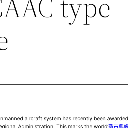
CAAC type
e
 unmanned aircraft system has recently been awarde
gional Administration. This marks the world’
新古典