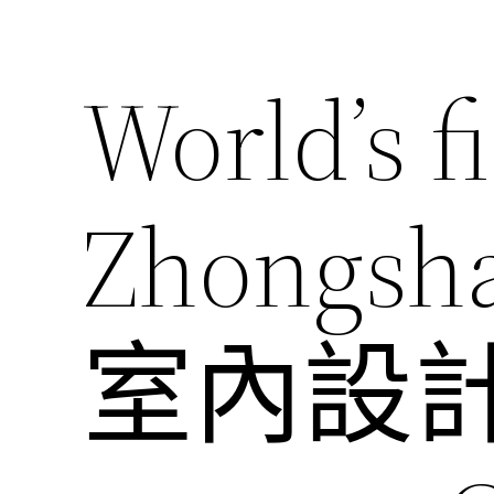
World’s fi
Zhongsh
室內設計ve