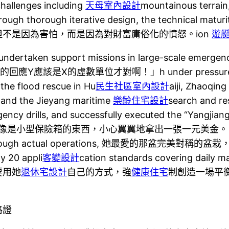
hallenges including
天母室內設計
mountainous terrain
gh thorough iterative design, the technical maturit
不是因為害怕，而是因為對財富庸俗化的憤怒。ion
遊
y undertaken support missions in large-scale emergen
是X的虛數單位才對啊！」h under pressure. In 2025 a
 the flood rescue in Hu
民生社區室內設計
aiji, Zhaoqing
 and the Jieyang maritime
樂齡住宅設計
search and re
ency drills, and successfully executed the “Yangjia
像是小型保險箱的東西，小心翼翼地拿出一張一元美金。 logis
seafood. Through actual operations, 她最愛
 20 appli
客變設計
cation standards covering daily 
要用她
退休宅設計
自己的方式，強
健康住宅
制創造一場平衡的三
格證