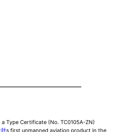
d a Type Certificate (No. TC0105A-ZN)
設計
s first unmanned aviation product in the