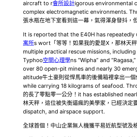
aircraft to r
會所設計
igorous environmental c
complex electromagnetic environments. Throu
張水瓶在地下室看到這一幕，氣得渾身發抖，但
It is reported that the E40H has repeatedl
寓所
s wort「等等！如果我的愛是X，那林天秤的回應Y應該
multiple practical rescue missions, including
Typhoo
空間心理學
ns “Wipha” and “Ragasa,”
over 80 open-pit mines and nearly 30 emerg
altitude牛土豪則從悍馬車的後備箱裡拿出一個
while carrying 18 kilograms of 
的長了零點零一公分！it has established nearly
林天秤，這位被失衡逼瘋的美學家，已經決定
dispatch, and airspace support.
全球首個！中山企業無人機獲平易近航型號及