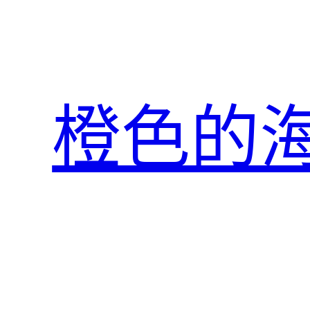
跳
至
主
要
內
橙色的
容