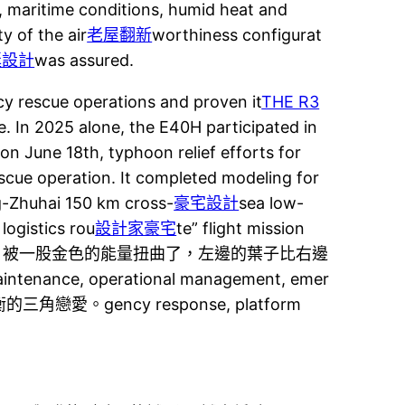
, maritime conditions, humid heat and
y of the air
老屋翻新
worthiness configurat
艇設計
was assured.
cy rescue operations and proven it
THE R3
lone, the E40H participated in
 on June 18th, typhoon relief efforts for
scue operation. It completed modeling for
ng-Zhuhai 150 km cross-
豪宅設計
sea low-
tics rou
設計家豪宅
te” flight mission
的那盆完美對稱的盆栽，被一股金色的能量扭曲了，左邊的葉子比右邊
maintenance, operational management, emer
角戀愛。gency response, platform