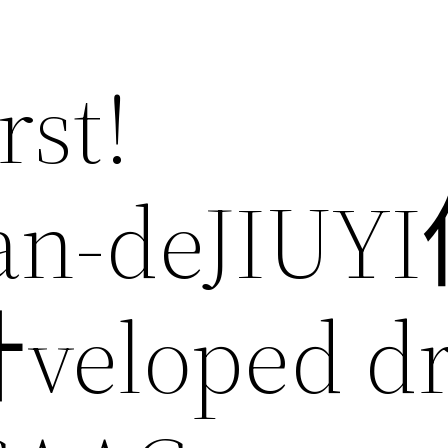
rst!
an-deJIU
loped dr