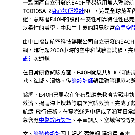
一款國產自立研發的E40H平易近用無人駕駛
TC0105A-Z
身心診所設計
N），這是全球范圍
證，意味著E40H的設計平安性和靠得住性已
以柔性的美學，中和牛土豪的粗暴財富
商業空
由中山福昆航空科技無限公司自立研發的E40
綱，進行超2000小時的空中和試驗室試驗，完成
設計
次通過。
在日常研發試驗方面，E40H開展共計106項
地、海域、濕熱、復
綠設計師
雜電磁等環境考
據悉，E40H已屢次在年夜型應急救濟實戰中執行
救濟、揭陽海上搜救等屢次實戰救濟，完成了超8
航線”飛行任務，在實際運營中構成了涵蓋日
急響應
中醫診所設計
、平臺調度、空域保證等近
文、
綠裝修設計
圖丨記者 張德鋼 通訊員 黃杰