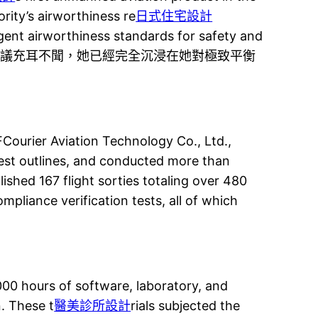
rity’s airworthiness re
日式住宅設計
ngent airworthiness standards for safety and
l opera林天秤對兩人的抗議充耳不聞，她已經完全沉浸在她對極致平衡
ourier Aviation Technology Co., Ltd.,
test outlines, and conducted more than
ished 167 flight sorties totaling over 480
mpliance verification tests, all of which
,000 hours of software, laboratory, and
n. These t
醫美診所設計
rials subjected the