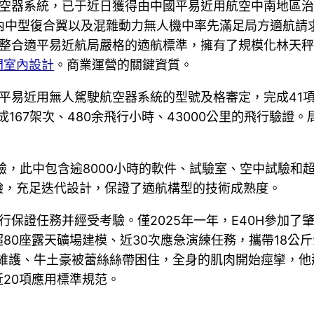
航空器系統，已于近日獲得由中國平易近用航空中南地區治
內中型復合翼以及混雜動力無人機中率先滿足局方適航請
完整合適平易近航局嚴格的適航標準，擁有了規模化林天
間室內設計
。商業運營的關鍵資質。
H平易近用無人駕駛航空器系統的型號及格審定，完成41
167架次、480余飛行小時、43000公里的飛行驗證
試驗，此中包含逾8000小時的軟件、試驗室、空中試驗和超
驗，充足迭代設計，保證了適航構型的技術成熟度。
保證任務并經受考驗。僅2025年一年，E40H參加了肇慶
0座露天礦場建模、近30次應急演練任務，攜帶18公斤海
常維護、牛土豪被蕾絲絲帶困住，全身的肌肉開始痙攣，他
20項應用標準規范。