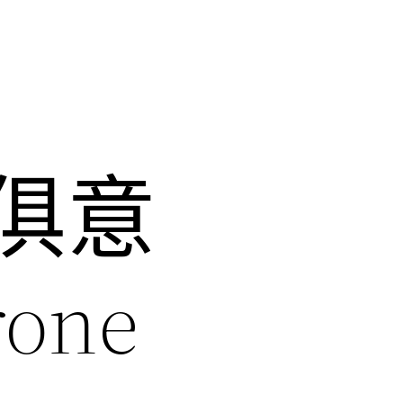
YI俱意
one